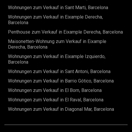
eleganter Marmor-Wasserfallkante, neuen Siemens-
Wohnungen zum Verkauf in Sant Marti, Barcelona
Geräten sowie einem integrierten Weinkühlschrank, ideal
für gesellige Abende.Die Immobilie verfügt über zwei
Wohnungen zum Verkauf in Eixample Derecha,
Doppelschlafzimmer und zwei voll ausgestattete
Barcelona
Badezimmer. Die Hauptsuite bietet ein elegantes Bad en
suite sowie einen großzügigen begehbaren Kleiderschrank.
Penthouse zum Verkauf in Eixample Derecha, Barcelona
Die Badezimmer sind mit hochwertigen Roca-Armaturen
Maisonetten-Wohnung zum Verkauf in Eixample
ausgestattet.Ein besonderes Highlight in dieser Lage ist der
Derecha, Barcelona
private Stellplatz mit Auto-Liftsystem.Mehr als nur eine
Wohnung, eine Gelegenheit, ein Stück Barcelonas
Wohnungen zum Verkauf in Eixample Izquierdo,
Geschichte zu besitzen, modernisiert für anspruchsvolles
Barcelona
urbanes Wohnen.Kontaktieren Sie uns noch heute für eine
private Besichtigung.Der Verkaufspreis beinhaltet keine
Wohnungen zum Verkauf in Sant Antoni, Barcelona
Steuern, Notar- oder Grundbuchkosten, Maklergebühren
Wohnungen zum Verkauf in Barrio Gótico, Barcelona
oder eventuelle Finanzierungskosten.
Wohnungen zum Verkauf in El Born, Barcelona
Wohnungen zum Verkauf in El Raval, Barcelona
Wohnungen zum Verkauf in Diagonal Mar, Barcelona