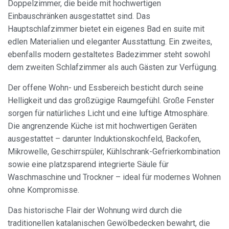
Doppelzimmer, die beide mit hochwertigen
Einbauschränken ausgestattet sind. Das
Hauptschlafzimmer bietet ein eigenes Bad en suite mit
edlen Materialien und eleganter Ausstattung. Ein zweites,
ebenfalls modern gestaltetes Badezimmer steht sowohl
dem zweiten Schlafzimmer als auch Gästen zur Verfügung.
Der offene Wohn- und Essbereich besticht durch seine
Helligkeit und das großzügige Raumgefühl. Große Fenster
sorgen für natürliches Licht und eine luftige Atmosphäre.
Die angrenzende Küche ist mit hochwertigen Geräten
Cookies ändern
ausgestattet – darunter Induktionskochfeld, Backofen,
Mikrowelle, Geschirrspüler, Kühlschrank-Gefrierkombination
Immer aktiv
Technik und Funktional
sowie eine platzsparend integrierte Säule für
Waschmaschine und Trockner – ideal für modernes Wohnen
Diese Website verwendet eigene Cookies, um
Informationen zu sammeln, um unsere Dienste zu
ohne Kompromisse.
verbessern. Wenn Sie weiter surfen, akzeptieren Sie deren
Installation. Der Benutzer hat die Möglichkeit, seinen
Browser zu konfigurieren und auf Wunsch zu verhindern,
Das historische Flair der Wohnung wird durch die
dass er auf seiner Festplatte installiert wird, obwohl er
traditionellen katalanischen Gewölbedecken bewahrt, die
bedenken muss, dass dies zu Schwierigkeiten beim