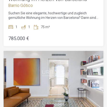
Barrio Gótico
Suchen Sie eine elegante, hochwertige und zugleich
gemütliche Wohnung im Herzen von Barcelona? Dann sind
Sie hier genau richtig: Dieses absolut einzigartige Objekt
befindet sich im emblematischen Stadtteil Ciutat Vella, wo
1
1
75 m²
Geschichte, Design und Raffinesse aufeinandertreffen.Es
handelt sich um eine exklusive Ein-Zimmer-Wohnung, die
785.000 €
von einem der führenden Designstudios Barcelonas
entworfen und vollständig renoviert wurde – ein Anspruch,
der sich in jedem Detail widerspiegelt. Die Immobilie besticht
durch ihren unverwechselbaren Charakter, mit sorgfältig
ausgewählten Materialien, hochwertigen Ausstattungen
und einer eleganten, dunklen Farbpalette, die eine moderne
und stilvolle Atmosphäre schafft.Schon beim Betreten
werden Sie von einem chicen und raffinierten Ambiente
empfangen. Die offen gestaltete Küche ist harmonisch in
den Wohnraum integriert und verfügt über elegante graue
Schränke sowie hochwertige elektrische Geräte, die sowohl
ästhetisch als auch funktional höchsten Ansprüchen
gerecht werden. Die originale katalanische Gewölbedecke
verleiht der Wohnung Authentizität und Charakter, während
der großzügige Wohnbereich zum Entspannen einlädt.Das