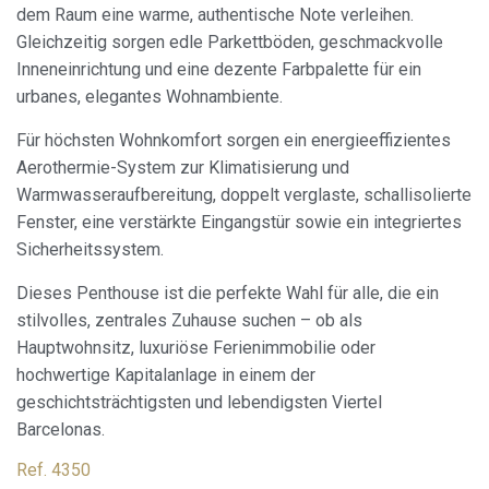
Navigieren auf der Website führen kann.
dem Raum eine warme, authentische Note verleihen.
Gleichzeitig sorgen edle Parkettböden, geschmackvolle
Analytik und Anpassung
Inneneinrichtung und eine dezente Farbpalette für ein
urbanes, elegantes Wohnambiente.
Sie ermöglichen die Beobachtung und Analyse des
Verhaltens der Nutzer dieser Website. Die durch diese Art
Für höchsten Wohnkomfort sorgen ein energieeffizientes
von Cookies gesammelten Informationen werden
verwendet, um die Aktivität des Webs zu messen, um
Aerothermie-System zur Klimatisierung und
Benutzernavigationsprofile zu erstellen, um basierend auf
der Analyse der Nutzungsdaten der Benutzer des Dienstes
Warmwasseraufbereitung, doppelt verglaste, schallisolierte
Verbesserungen einzuführen. Sie ermöglichen es uns, die
Fenster, eine verstärkte Eingangstür sowie ein integriertes
Präferenzinformationen des Benutzers zu speichern, um
die Qualität unserer Dienstleistungen zu verbessern und
Sicherheitssystem.
durch empfohlene Produkte ein besseres Erlebnis zu
bieten.
Dieses Penthouse ist die perfekte Wahl für alle, die ein
stilvolles, zentrales Zuhause suchen – ob als
Marketing und Publizität
Hauptwohnsitz, luxuriöse Ferienimmobilie oder
Diese Cookies werden verwendet, um Informationen über
hochwertige Kapitalanlage in einem der
die Präferenzen und persönlichen Entscheidungen des
geschichtsträchtigsten und lebendigsten Viertel
Benutzers durch die kontinuierliche Beobachtung seiner
Surfgewohnheiten zu speichern. Dank ihnen können wir
Barcelonas.
die Surfgewohnheiten auf der Website kennen und
Werbung in Bezug auf das Surfprofil des Benutzers
Ref. 4350
anzeigen.