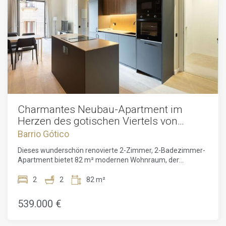
Charmantes Neubau-Apartment im
Herzen des gotischen Viertels von
Barcelona
Barrio Gótico
Dieses wunderschön renovierte 2-Zimmer, 2-Badezimmer-
Apartment bietet 82 m² modernen Wohnraum, der
zeitgenössisches Design mit charmanten historischen
Details verbindet. Es befindet sich im begehrten Gotischen
2
2
82 m²
Viertel im lebhaften Stadtteil Ciutat Vella und besticht durch
hochwertige Ausstattungen und eine offene
539.000 €
Raumaufteilung, die perfekt für modernes Wohnen
geeignet ist.Das großzügige Wohn-Esszimmer geht nahtlos