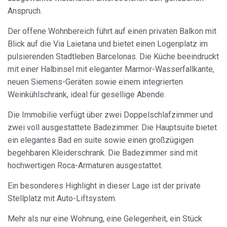
Anspruch.
Der offene Wohnbereich führt auf einen privaten Balkon mit
Blick auf die Via Laietana und bietet einen Logenplatz im
pulsierenden Stadtleben Barcelonas. Die Küche beeindruckt
mit einer Halbinsel mit eleganter Marmor-Wasserfallkante,
neuen Siemens-Geräten sowie einem integrierten
Weinkühlschrank, ideal für gesellige Abende.
Cookies ändern
Die Immobilie verfügt über zwei Doppelschlafzimmer und
zwei voll ausgestattete Badezimmer. Die Hauptsuite bietet
ein elegantes Bad en suite sowie einen großzügigen
Immer aktiv
Technik und Funktional
begehbaren Kleiderschrank. Die Badezimmer sind mit
Diese Website verwendet eigene Cookies, um
hochwertigen Roca-Armaturen ausgestattet.
Informationen zu sammeln, um unsere Dienste zu
verbessern. Wenn Sie weiter surfen, akzeptieren Sie deren
Installation. Der Benutzer hat die Möglichkeit, seinen
Ein besonderes Highlight in dieser Lage ist der private
Browser zu konfigurieren und auf Wunsch zu verhindern,
Stellplatz mit Auto-Liftsystem.
dass er auf seiner Festplatte installiert wird, obwohl er
bedenken muss, dass dies zu Schwierigkeiten beim
Navigieren auf der Website führen kann.
Mehr als nur eine Wohnung, eine Gelegenheit, ein Stück