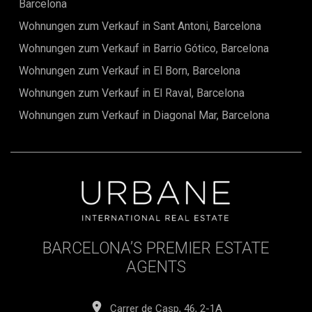
Barcelona
Zwischen römischen Überresten, majestätischen
Kathedralen und mittelalterlichen Gebäuden erlebt man hier
Wohnungen zum Verkauf in Sant Antoni, Barcelona
eine Zeitreise mitten in einer lebendigen Stadt. Kleine
Wohnungen zum Verkauf in Barrio Gótico, Barcelona
Boutiquen, gemütliche Cafés und traditionelle Restaurants
verleihen dem Viertel eine unverwechselbare
Wohnungen zum Verkauf in El Born, Barcelona
Atmosphäre.Kurz gesagt: Diese Immobilie ist ein seltener
Fund – geräumig, wandelbar, voller Charakter und in einer
Wohnungen zum Verkauf in El Raval, Barcelona
der gefragtesten Lagen Barcelonas. Ob
Renovierungsprojekt, charmantes Zuhause oder clevere
Wohnungen zum Verkauf in Diagonal Mar, Barcelona
Investition – dieses Apartment ist eine Gelegenheit, die man
sich nicht entgehen lassen sollte.Kontaktieren Sie uns für
weitere Informationen oder zur Vereinbarung einer privaten
Besichtigung.Der Kaufpreis beinhaltet keine Steuern, Notar-
oder Eintragungsgebühren, Maklerprovisionen oder
Hypothekenkosten (sofern zutreffend).
BARCELONA’S PREMIER ESTATE
AGENTS
Carrer de Casp, 46, 2-1A