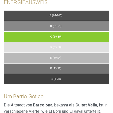
ENERGIEAUSWEIS
A (92-100)
B (81-91)
C (69-80)
D (55-68)
E (39-54)
F (21-38)
G (1-20)
Um Barrio Gótico
Die Altstadt von
Barcelona
, bekannt als
Cuitat Vella
, ist in
verschiedene Viertel wie El Born und El Raval unterteilt,