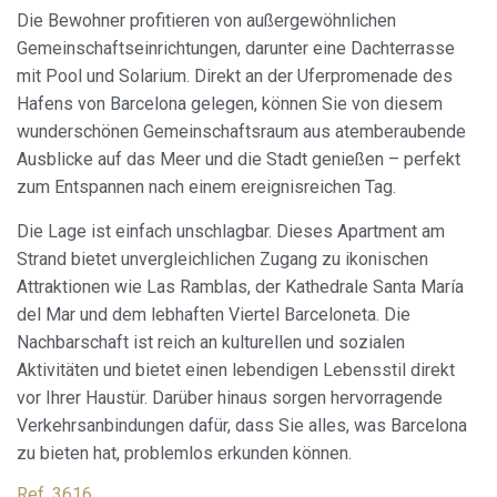
Die Bewohner profitieren von außergewöhnlichen
Gemeinschaftseinrichtungen, darunter eine Dachterrasse
mit Pool und Solarium. Direkt an der Uferpromenade des
Hafens von Barcelona gelegen, können Sie von diesem
wunderschönen Gemeinschaftsraum aus atemberaubende
Ausblicke auf das Meer und die Stadt genießen – perfekt
zum Entspannen nach einem ereignisreichen Tag.
Cookies ändern
Die Lage ist einfach unschlagbar. Dieses Apartment am
Strand bietet unvergleichlichen Zugang zu ikonischen
Immer aktiv
Technik und Funktional
Attraktionen wie Las Ramblas, der Kathedrale Santa María
Diese Website verwendet eigene Cookies, um
del Mar und dem lebhaften Viertel Barceloneta. Die
Informationen zu sammeln, um unsere Dienste zu
Nachbarschaft ist reich an kulturellen und sozialen
verbessern. Wenn Sie weiter surfen, akzeptieren Sie deren
Installation. Der Benutzer hat die Möglichkeit, seinen
Aktivitäten und bietet einen lebendigen Lebensstil direkt
Browser zu konfigurieren und auf Wunsch zu verhindern,
vor Ihrer Haustür. Darüber hinaus sorgen hervorragende
dass er auf seiner Festplatte installiert wird, obwohl er
bedenken muss, dass dies zu Schwierigkeiten beim
Verkehrsanbindungen dafür, dass Sie alles, was Barcelona
Navigieren auf der Website führen kann.
zu bieten hat, problemlos erkunden können.
Analytik und Anpassung
Ref. 3616