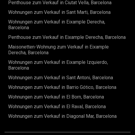
oder attraktive Kapitalanlage.Solche Gelegenheiten in Ciutat
Penthouse zum Verkauf in Ciutat Vella, Barcelona
Vella sind selten, kontaktieren Sie uns noch heute, um eine
Wohnungen zum Verkauf in Sant Marti, Barcelona
private Besichtigung zu vereinbaren.Der Verkaufspreis
beinhaltet keine Steuern, Notar- oder Grundbuchkosten,
Wohnungen zum Verkauf in Eixample Derecha,
Maklergebühren oder hypothekenbezogene Kosten (falls
Barcelona
zutreffend).
Penthouse zum Verkauf in Eixample Derecha, Barcelona
Maisonetten-Wohnung zum Verkauf in Eixample
Derecha, Barcelona
Wohnungen zum Verkauf in Eixample Izquierdo,
Barcelona
Wohnungen zum Verkauf in Sant Antoni, Barcelona
Wohnungen zum Verkauf in Barrio Gótico, Barcelona
Wohnungen zum Verkauf in El Born, Barcelona
Wohnungen zum Verkauf in El Raval, Barcelona
Wohnungen zum Verkauf in Diagonal Mar, Barcelona