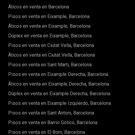
historic buildings, renowned restaurants, and boutiques,
Áticos en venta en Barcelona
creating an unparalleled urban atmosphere.The property
has been completely renovated to the highest standards by
Pisos en venta en Eixample, Barcelona
a boutique developer, where quality and attention to detail
are evident in every corner. High ceilings create a sense of
Áticos en venta en Eixample, Barcelona
spaciousness and light, while new, high-end K-Line windows
Dúplex en venta en Eixample, Barcelona
ensure comfort and insulation. Custom-made woodwork
crafted by expert cabinetmakers, custom-designed
Pisos en venta en Ciutat Vella, Barcelona
wardrobes, and carefully selected finishes elevate the
property to a superior level.The living area opens onto a
Áticos en venta en Ciutat Vella, Barcelona
private balcony overlooking Via Laietana, offering stunning
Pisos en venta en Sant Marti, Barcelona
cityscape views and a direct connection to Barcelona's
vibrant rhythm. The kitchen is a true focal point, featuring a
Pisos en venta en Eixample Derecha, Barcelona
peninsula with a spectacular waterfall marble finish, new
Siemens appliances, and an integrated wine cooler—perfect
Áticos en venta en Eixample Derecha, Barcelona
for enjoying meals and entertaining guests.The property
Dúplex en venta en Eixample Derecha, Barcelona
features two double bedrooms and two full bathrooms. The
master suite offers an elegant en-suite bathroom and a
Pisos en venta en Eixample Izquierdo, Barcelona
spacious dressing room. The bathrooms are equipped with
premium Roca fixtures, combining design and
Pisos en venta en Sant Antoni, Barcelona
functionality.As an added value, and something exceptional
Pisos en venta en Barrio Gótico, Barcelona
in the area, the apartment includes a private parking space
with a car lift system.More than an apartment, it's the
Pisos en venta en El Born, Barcelona
opportunity to own a piece of Barcelona's history,