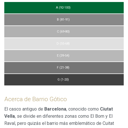
A (92-100)
B (81-91)
C (69-80)
D (55-68)
E (39-54)
F (21-38)
G (1-20)
Acerca de Barrio Gótico
El casco antiguo de
Barcelona
, conocido como
Ciutat
Vella
, se divide en diferentes zonas como
El Born y El
Raval, pero quizás el barrio más emblemático de Cuitat