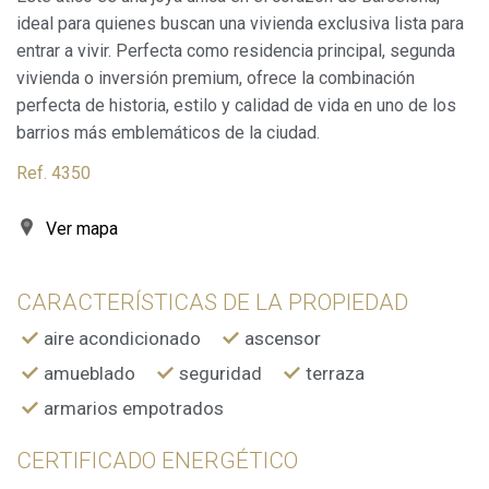
Analíticas y personalización
ideal para quienes buscan una vivienda exclusiva lista para
entrar a vivir. Perfecta como residencia principal, segunda
Permiten realizar el seguimiento y análisis del
comportamiento de los usuarios de este sitio web. La
vivienda o inversión premium, ofrece la combinación
información recogida mediante este tipo de cookies se
perfecta de historia, estilo y calidad de vida en uno de los
utiliza en la medición de la actividad de la web para la
elaboración de perfiles de navegación de los usuarios con
barrios más emblemáticos de la ciudad.
el fin de introducir mejoras en función del análisis de los
datos de uso que hacen los usuarios del servicio. Permiten
Ref. 4350
guardar la información de preferencia del usuario para
mejorar la calidad de nuestros servicios y para ofrecer una
mejor experiencia a través de productos recomendados.
Ver mapa
Marketing y publicidad
CARACTERÍSTICAS DE LA PROPIEDAD
Estas cookies son utilizadas para almacenar información
sobre las preferencias y elecciones personales del usuario
aire acondicionado
ascensor
a través de la observación continuada de sus hábitos de
navegación. Gracias a ellas, podemos conocer los hábitos
amueblado
seguridad
terraza
de navegación en el sitio web y mostrar publicidad
relacionada con el perfil de navegación del usuario.
armarios empotrados
CERTIFICADO ENERGÉTICO