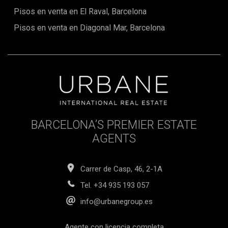
completely updated for a contemporary lifestyle in one of
Pisos en venta en El Raval, Barcelona
the city's most coveted locations.Contact us today to
arrange a private tour and discover it for yourself.The sale
Pisos en venta en Diagonal Mar, Barcelona
price does not include taxes, notary or registration fees,
agency fees or mortgage expenses (if applicable).
BARCELONA’S PREMIER ESTATE
AGENTS
Carrer de Casp, 46, 2-1A
Tel.
+34 935 193 057
info@urbanegroup.es
Agente con licencia completa