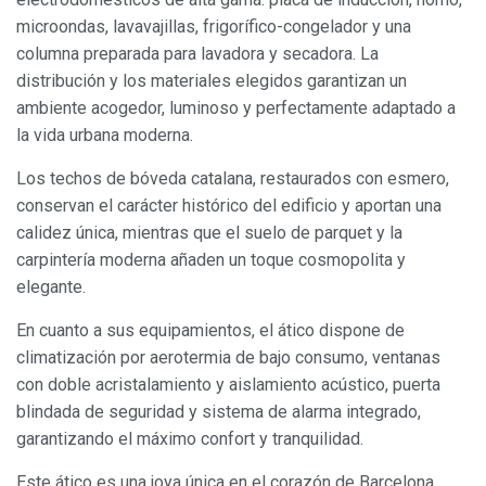
microondas, lavavajillas, frigorífico-congelador y una
columna preparada para lavadora y secadora. La
distribución y los materiales elegidos garantizan un
ambiente acogedor, luminoso y perfectamente adaptado a
la vida urbana moderna.
Los techos de bóveda catalana, restaurados con esmero,
conservan el carácter histórico del edificio y aportan una
Modificar cookies
calidez única, mientras que el suelo de parquet y la
carpintería moderna añaden un toque cosmopolita y
elegante.
Siempre activas
Técnicas y funcionales
Este sitio web utiliza Cookies propias para recopilar
En cuanto a sus equipamientos, el ático dispone de
información con la finalidad de mejorar nuestros servicios.
climatización por aerotermia de bajo consumo, ventanas
Si continua navegando, supone la aceptación de la
instalación de las mismas. El usuario tiene la posibilidad
con doble acristalamiento y aislamiento acústico, puerta
de configurar su navegador pudiendo, si así lo desea,
impedir que sean instaladas en su disco duro, aunque
blindada de seguridad y sistema de alarma integrado,
deberá tener en cuenta que dicha acción podrá ocasionar
garantizando el máximo confort y tranquilidad.
dificultades de navegación de la página web.
Este ático es una joya única en el corazón de Barcelona,