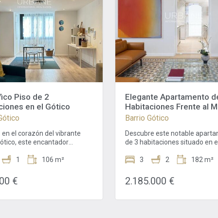
ico Piso de 2
Elegante Apartamento d
ciones en el Gótico
Habitaciones Frente al M
el Gótico de Barcelona
Gótico
Barrio Gótico
 en el corazón del vibrante
Descubre este notable apart
Gótico, este encantador
de 3 habitaciones situado en e
ento de dos habitaciones
piso de un bellamente restau
una experiencia de vida
1
106 m²
edificio modernista en el icóni
3
2
182 m²
ble en uno de los barrios más
gótico de Barcelona, justo fren
s de Barcelona. Situado en
playa. Con un precio de 2.185.
00 €
2.185.000 €
e de la Pau, la propiedad
esta residencia combina enca
 armoniosamente el encanto
histórico con elegancia
co con la comodidad moderna,
contemporánea en un espaci
ara quienes buscan un refugio
diseño de 182 m².El apartame