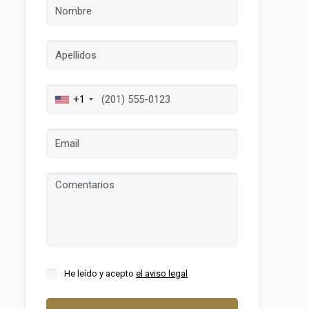
+1
activas
d de
egador
ue
egación
He leído y acepto
el aviso legal