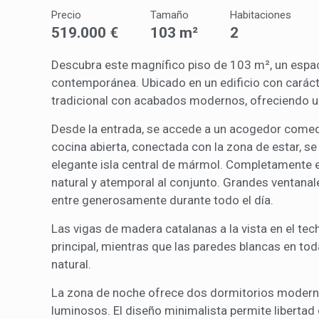
Analít
Precio
Tamaño
Habitaciones
Permite
519.000 €
103 m²
2
sitio we
medició
los usua
Descubra este magnífico piso de 103 m², un espac
que hac
contemporánea. Ubicado en un edificio con caráct
del usu
experie
tradicional con acabados modernos, ofreciendo un
Desde la entrada, se accede a un acogedor comedo
Market
cocina abierta, conectada con la zona de estar, se
Estas c
elegante isla central de mármol. Completamente 
eleccio
natural y atemporal al conjunto. Grandes ventanale
hábitos
en el si
entre generosamente durante todo el día.
usuario
Las vigas de madera catalanas a la vista en el tec
principal, mientras que las paredes blancas en tod
natural.
La zona de noche ofrece dos dormitorios modernos
luminosos. El diseño minimalista permite libertad 