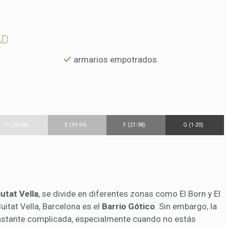
AD
armarios empotrados
D (55-68)
E (39-54)
F (21-38)
G (1-20)
iutat Vella
, se divide en diferentes zonas como
El Born y El
itat Vella, Barcelona es el
Barrio Gótico
. Sin embargo, la
astante complicada, especialmente cuando no estás