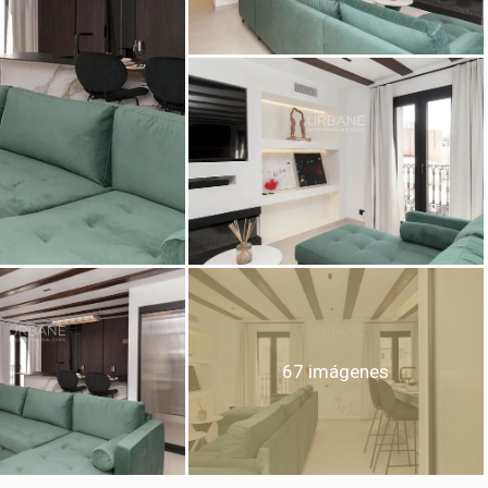
icar cookies
as y funcionales
Siempre 
io web utiliza Cookies propias para recopilar información con la finalida
 nuestros servicios. Si continua navegando, supone la aceptación de la
67 imágenes
ción de las mismas. El usuario tiene la posibilidad de configurar su nav
o, si así lo desea, impedir que sean instaladas en su disco duro, aunq
tener en cuenta que dicha acción podrá ocasionar dificultades de nav
ágina web.