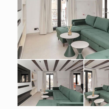
Modif
Técnic
Este sit
mejorar
instala
pudiend
deberá 
de la p