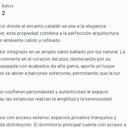
icas y personalización
Baños
n realizar el seguimiento y análisis del comportamiento de los usuarios
2
b. La información recogida mediante este tipo de cookies se utiliza en l
n de la actividad de la web para la elaboración de perfiles de navegac
rios con el fin de introducir mejoras en función del análisis de los dato
io donde el encanto catalán se une a la elegancia
en los usuarios del servicio. Permiten guardar la información de prefe
er, esta propiedad combina a la perfección arquitectura
ario para mejorar la calidad de nuestros servicios y para ofrecer una m
ncia a través de productos recomendados.
 ambiente cálido y refinado.
r integrado en un amplio salón bañado por luz natural. La
ing y publicidad
 convierte en el corazón del piso, destacando por su
ookies son utilizadas para almacenar información sobre las preferencia
equipada con acabados de alta gama, aporta un toque
nes personales del usuario a través de la observación continuada de s
s se abren a balcones exteriores, permitiendo que la luz
 de navegación. Gracias a ellas, podemos conocer los hábitos de nave
tio web y mostrar publicidad relacionada con el perfil de navegación del
.
Guardar configuración
Aceptar todas
ho confieren personalidad y autenticidad al espacio
as las estancias realzan la amplitud y la luminosidad
 con acceso exterior, espacios privados tranquilos y
de distribución. El dormitorio principal cuenta con acceso a