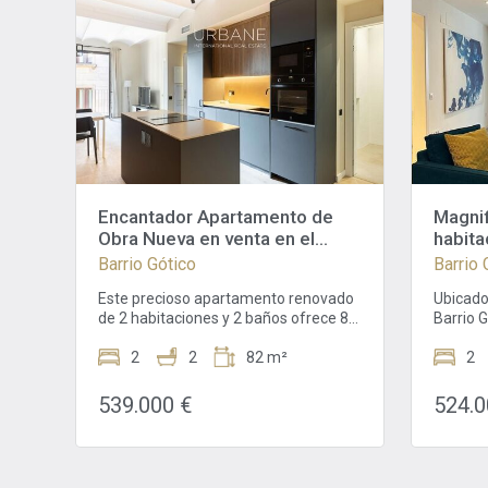
Encantador Apartamento de
Magnif
Obra Nueva en venta en el
habita
corazón del Barrio Gótico de
Barrio Gótico
Barrio 
Barcelona
Este precioso apartamento renovado
Ubicado
de 2 habitaciones y 2 baños ofrece 82
Barrio 
m² de espacio moderno, combinando
apartam
un diseño contemporáneo con
2
2
82 m²
ofrece 
2
detalles históricos encantadores.
iniguala
Situado en el codiciado Barrio Gótico
icónico
539.000 €
524.0
del vibrante distrito de Ciutat Vella,
Passatg
este hogar presenta acabados de alta
combina
gama y una distribución abierta que
históri
es perfecta para la vida moderna.La
ideal p