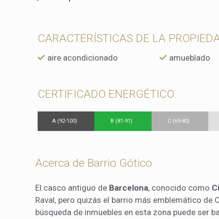
CARACTERÍSTICAS DE LA PROPIED
aire acondicionado
amueblado
CERTIFICADO ENERGÉTICO
A (92-100)
B (81-91)
C (69-80)
Acerca de Barrio Gótico
El casco antiguo de
Barcelona
, conocido como
C
Raval, pero quizás el barrio más emblemático de Cu
búsqueda de inmuebles en esta zona puede ser b