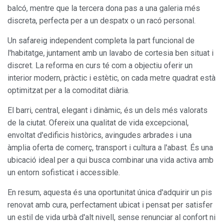
balcó, mentre que la tercera dona pas a una galeria més
discreta, perfecta per a un despatx o un racó personal.
Un safareig independent completa la part funcional de
l'habitatge, juntament amb un lavabo de cortesia ben situat i
discret. La reforma en curs té com a objectiu oferir un
interior modern, pràctic i estètic, on cada metre quadrat està
optimitzat per a la comoditat diària.
Modificar cookies
El barri, central, elegant i dinàmic, és un dels més valorats
de la ciutat. Ofereix una qualitat de vida excepcional,
Sempre activades
Tècniques i funcionals
envoltat d'edificis històrics, avingudes arbrades i una
àmplia oferta de comerç, transport i cultura a l'abast. És una
Aquest lloc web utilitza cookies pròpies per recopilar
informació amb la finalitat de millorar els nostres serveis.
ubicació ideal per a qui busca combinar una vida activa amb
Si continua navegant, suposa l'acceptació de la instal·lació
un entorn sofisticat i accessible.
de les mateixes. L'usuari té la possibilitat de configurar el
navegador podent, si així ho desitja, impedir que siguin
instal·lades al disc dur, encara que haurà de tenir en
En resum, aquesta és una oportunitat única d'adquirir un pis
compte que aquesta acció podrà ocasionar dificultats de
renovat amb cura, perfectament ubicat i pensat per satisfer
navegació de la pàgina web.
un estil de vida urbà d'alt nivell, sense renunciar al confort ni