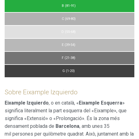
B (81-91)
C (69-80)
D (55-68)
E (39-54)
F (21-38)
G (1-20)
Sobre Eixample Izquierdo
Eixample Izquierdo
, o en català, «
Eixample Esquerra
»
significa literalment la part esquerra del «Eixample», que
significa «Extensió» o «Prolongació». És la zona més
densament poblada de
Barcelona
, amb unes 35
mil persones per quilòmetre quadrat. Això, juntament amb la