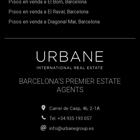
Pisos en venda a El Born, Barcelona
renders 3D que us oferim us permetran visualitzar el
resultat final i imaginar-vos en aquest espai únic. Aviat,
Pisos en venda a El Raval, Barcelona
aquest apartament estarà llest per oferir-vos un estil de
vida incomparable en un dels barris més desitjats de
Pisos en venda a Diagonal Mar, Barcelona
Barcelona.
BARCELONA’S PREMIER ESTATE
AGENTS
Carrer de Casp, 46, 2-1A
Tel.
+34 935 193 057
info@urbanegroup.es