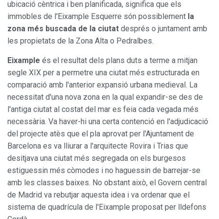
ubicació cèntrica i ben planificada, significa que els
immobles de l'Eixample Esquerre són possiblement
la
zona més buscada de la ciutat
després o juntament amb
les propietats de la Zona Alta o Pedralbes.
Eixample
és el resultat dels plans duts a terme a mitjan
segle XIX per a permetre una ciutat més estructurada en
comparació amb l'anterior expansió urbana medieval. La
necessitat d'una nova zona en la qual expandir-se des de
l'antiga ciutat al costat del mar es feia cada vegada més
necessària. Va haver-hi una certa contenció en l'adjudicació
del projecte atès que el pla aprovat per l'Ajuntament de
Barcelona es va lliurar a l'arquitecte Rovira i Trias que
desitjava una ciutat més segregada on els burgesos
estiguessin més còmodes i no haguessin de barrejar-se
amb les classes baixes. No obstant això, el Govern central
de Madrid va rebutjar aquesta idea i va ordenar que el
sistema de quadrícula de l'Eixample proposat per lldefons