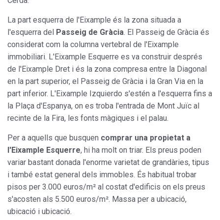
Cerdà.
La part esquerra de l'Eixample és la zona situada a
l'esquerra del
Passeig de Gràcia
. El Passeig de Gràcia és
considerat com la columna vertebral de l'Eixample
immobiliari. L'Eixample Esquerre es va construir després
de l'Eixample Dret i és la zona compresa entre la Diagonal
en la part superior, el Passeig de Gràcia i la Gran Via en la
part inferior. L'Eixample Izquierdo s'estén a l'esquerra fins a
la Plaça d'Espanya, on es troba l'entrada de Mont Juïc al
recinte de la Fira, les fonts màgiques i el palau.
Per a aquells que busquen
comprar una propietat a
l'Eixample Esquerre
, hi ha molt on triar. Els preus poden
variar bastant donada l'enorme varietat de grandàries, tipus
i també estat general dels immobles. És habitual trobar
pisos per 3.000 euros/m² al costat d'edificis on els preus
s'acosten als 5.500 euros/m². Massa per a ubicació,
ubicació i ubicació.