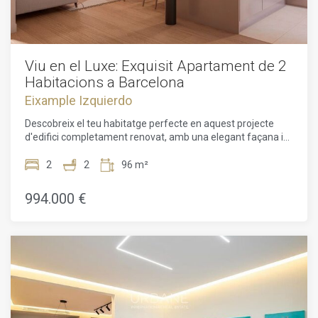
Viu en el Luxe: Exquisit Apartament de 2
Habitacions a Barcelona
Eixample Izquierdo
Descobreix el teu habitatge perfecte en aquest projecte
d'edifici completament renovat, amb una elegant façana i
un modern ascensor, prometent comoditat i conveniència
en cada racó.Benvingut a aquest impressionant
2
2
96 m²
apartament de 2 habitacions al cor de Barcelona. Amb un
pla de planta de 96m² i una superfície habitable de 72m²,
994.000 €
aquesta propietat ofereix un entorn ampli i còmode per
viure-hi. L'apartament compta amb una sèrie de
característiques desitjables, com un servei de consergeria
les 24 hores, un ascensor per facilitar l'accés i uns magnífics
terres de parquet arreu de l'espai.La llum natural inunda
l'interior, creant una atmosfera càlida i acollidora.
L'apartament ha estat renovat amb bon gust, mostrant
sostres alts, parets de maons vistes i acabats de luxe.
Manté't còmode durant tot l'any amb els sistemes d'aire