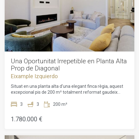
Una Oportunitat Irrepetible en Planta Alta
Prop de Diagonal
Eixample Izquierdo
Situat en una planta alta d'una elegant finca règia, aquest
excepcional pis de 200 m² totalment reformat gaudeix
d'una magnífica entrada de llum natural i ha estat concebut
per a un estil de vida urbà sofisticat. Ubicat entre els carrers
3
3
200 m²
Londres i París, a pocs passos de la icònica Avinguda
Diagonal, la propietat es troba en una de les zones
1.780.000 €
residencials més desitjades de Barcelona, on l'arquitectura
clàssica conviu amb una vida urbana vibrant.L'habitatge
combina de manera magistral el caràcter modernista