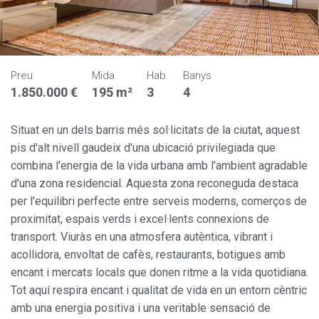
Preu
Mida
Hab.
Banys
1.850.000 €
195 m²
3
4
Situat en un dels barris més sol·licitats de la ciutat, aquest
pis d'alt nivell gaudeix d'una ubicació privilegiada que
combina l'energia de la vida urbana amb l'ambient agradable
d'una zona residencial. Aquesta zona reconeguda destaca
per l'equilibri perfecte entre serveis moderns, comerços de
proximitat, espais verds i excel·lents connexions de
transport. Viuràs en una atmosfera autèntica, vibrant i
acollidora, envoltat de cafès, restaurants, botigues amb
encant i mercats locals que donen ritme a la vida quotidiana.
Tot aquí respira encant i qualitat de vida en un entorn cèntric
amb una energia positiva i una veritable sensació de