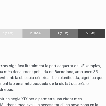
D (55-68)
E (39-54)
F (21-38)
G (1-20)
erra
» significa literalment la part esquerra del «Eixample»,
 zona més densament poblada de
Barcelona
, amb unes 35
nt amb la ubicació cèntrica i ben planificada, significa que
ement
la zona més buscada de la ciutat
després o
dralbes.
 mitjan segle XIX per a permetre una ciutat més
ió urbana medieval. La necessitat d'una nova zona en la