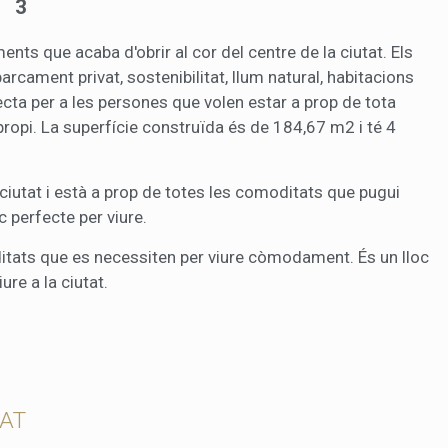
3
 desar la informació de preferència de l'usuari per millorar la qualitat
 serveis i oferir una millor experiència a través de productes recomanat
s que acaba d'obrir al cor del centre de la ciutat. Els
ng i publicitat
cament privat, sostenibilitat, llum natural, habitacions
cta per a les persones que volen estar a prop de tota
s cookies són utilitzades per emmagatzemar informació sobre les
 propi. La superfície construïda és de 184,67 m2 i té 4
cies i les eleccions personals de l'usuari a través de l'observació cont
us hàbits de navegació. Gràcies a elles, podem conèixer els hàbits de
ó al lloc web i mostrar publicitat relacionada amb el perfil de navegac
ciutat i està a prop de totes les comoditats que pugui
oc perfecte per viure.
Guardar configuració
Acceptar totes
itats que es necessiten per viure còmodament. És un lloc
ure a la ciutat.
TAT