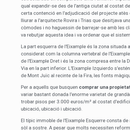
qual expandir-se des de l'antiga ciutat al costat 
certa contenció en l'adjudicació del projecte atès
lliurar a l'arquitecte Rovira i Trias que desitjav
còmodes i no haguessin de barrejar-se amb les cla
va rebutjar aquesta idea i va ordenar que el siste
La part esquerra de l'Eixample és la zona situada a
considerat com la columna vertebral de l'Eixample
de l'Eixample Dret i és la zona compresa entre la Di
Via en la part inferior. L'Eixample Izquierdo s'estén
de Mont Juïc al recinte de la Fira, les fonts màgiqu
Per a aquells que busquen
comprar una propietat
variar bastant donada l'enorme varietat de grandàr
trobar pisos per 3.000 euros/m² al costat d'edifi
ubicació, ubicació i ubicació.
El típic immoble de l'Eixample Esquerre consta de 
sòl a sostre. A pesar que molts necessiten reform