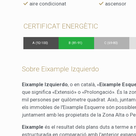
aire condicionat
ascensor
CERTIFICAT ENERGÈTIC
A (92-100)
B (81-91)
C (69-80)
Sobre Eixample Izquierdo
Eixample Izquierdo
, o en català, «
Eixample Esqu
que significa «Extensió» o «Prolongació». És la
mil persones per quilòmetre quadrat. Això, juntame
els immobles de l'Eixample Esquerre són possibl
juntament amb les propietats de la Zona Alta o Pe
Eixample
és el resultat dels plans duts a terme a
estructurada en comparació amb l'anterior expans