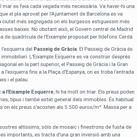
del mar es feia cada vegada més necessària. Va haver-hi una
 que el pla aprovat per l'Ajuntament de Barcelona es va
a una ciutat més segregada on els burgesos estiguessin més
sses baixes. No obstant això, el Govern central de Madrid
ma de quadrícula de l'Eixample proposat per lldefons Cerdà.
 l'esquerra del
Passeig de Gràcia
. El Passeig de Gràcia és
 immobiliari. L'Eixample Esquerre es va construir després
agonal en la part superior, el Passeig de Gràcia i la Gran
 a l'esquerra fins a la Plaça d'Espanya, on es troba l'entrada
es i el palau.
 a l'Eixample Esquerre
, hi ha molt on triar. Els preus poden
ies, tipus i també estat general dels immobles. És habitual
cis on els preus s'acosten als 5.500 euros/m². Massa per a
sostres altíssims, sòls de mosaic i finestrons de fusta de
es importants, es tracta d'una gran inversió amb una