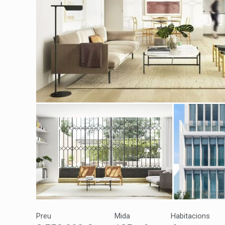
Modif
Tècniq
Aquest l
millorar
de les m
desitja,
compte 
Analít
Permete
La info
de l'act
Preu
Mida
Habitacions
introdui