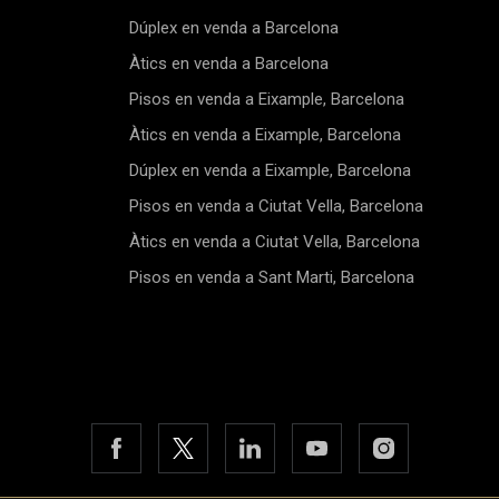
s, i els acabats actuals
Nolla, renovat amb cura, cons
 un toc de modernitat mentre
l'esperit del disseny tradiciona
Dúplex en venda a Barcelona
n l'encant original de
Barcelona mentre s'harmonit
Àtics en venda a Barcelona
tectura de l'època.L'apartament
perfectament amb els elemen
isposa de tres banys
contemporanis de
Pisos en venda a Eixample, Barcelona
ats amb cura. Gaudireu dels
l'interior.L'apartament disposa
lcons que donen a l'avinguda,
habitacions dobles àmplies, d
Àtics en venda a Eixample, Barcelona
una vista des de l'animada
les quals són suites. Cadascun
aquest dinàmic barri de
habitacions gaudeix de llum n
Dúplex en venda a Eixample, Barcelona
na, a més d'una terrassa ideal
gràcies a les grans finestres q
Pisos en venda a Ciutat Vella, Barcelona
ir del clima mediterrani.El
ofereixen vistes clares del barr
ixample és un dels barris més
tres banys han estat disseny
Àtics en venda a Ciutat Vella, Barcelona
 de Barcelona, reconegut per
materials de qualitat superior.
arquitectura impressionant i
principals avantatges d'aques
Pisos en venda a Sant Marti, Barcelona
fera cosmopolita. Estareu a
apartament són els seus dos 
ssos de botigues de gamma
que donen a la ruidosa carrer,
staurants exclusius i cafès de
permeten gaudir de l'ambient
quest barri també alberga
de la Gran Via. A més, una ter
mblemàtics com la Sagrada
17 m² ofereix un espai exterio
, a més de carrers pintorescos
per gaudir dels esplèndids dies
 de edificis modernistes. A
de Barcelona.Un barri central i
n Via és un eix central que
desitjatL'Eixample és un barri
 una excel·lent connexió amb la
per la seva riquesa arquitectòn
la ciutat, facilitant l'accés al
Amb els seus carrers amplis i 
t públic, escoles i espais
edificis modernistes, l'Eixampl