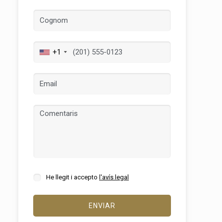
+1
tivades
 de
tal·lació
 així ho
n
na web.
He llegit i accepto
l'avís legal
oc web.
urament
ENVIAR
 servei.