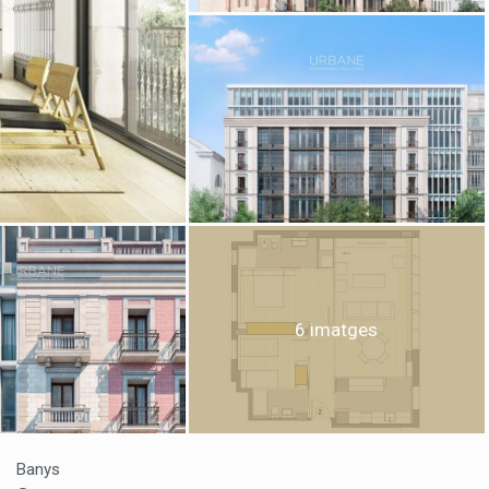
icar cookies
ues i funcionals
Sempre ac
loc web utilitza cookies pròpies per recopilar informació amb la finalitat
 els nostres serveis. Si continua navegant, suposa l'acceptació de la ins
ateixes. L'usuari té la possibilitat de configurar el navegador podent, si
 impedir que siguin instal·lades al disc dur, encara que haurà de tenir e
6 imatges
que aquesta acció podrà ocasionar dificultats de navegació de la pàgi
iques i personalització
n fer el seguiment i l'anàlisi del comportament dels usuaris d'aquest ll
rmació recollida mitjançant aquest tipus de cookies s'utilitza en el mes
ivitat del web per a l'elaboració de perfils de navegació dels usuaris per
Banys
r millores en funció de l'anàlisi de les dades d'ús que fan els usuaris del