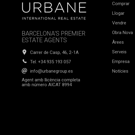
Comprar
Llogar
Vendre
BARCELONA’S PREMIER
Obra Nova
ESTATE AGENTS
Àrees
Serveis
Carrer de Casp, 46, 2-1A
Empresa
Tel.
+34 935 193 057
Notícies
info@urbanegroup.es
Agent amb llicència completa
amb número AICAT 8994