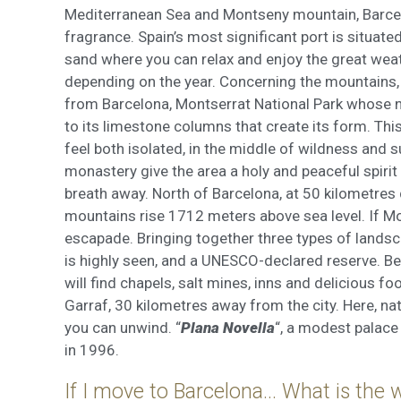
Marketi
Mediterranean Sea and Montseny mountain, Barcel
fragrance. Spain’s most significant port is situat
Aqueste
preferèn
sand where you can relax and enjoy the great wea
dels se
depending on the year. Concerning the mountains,
navegaci
l'usuari.
from Barcelona, Montserrat National Park whose na
to its limestone columns that create its form. This 
feel both isolated, in the middle of wildness and
monastery give the area a holy and peaceful spirit 
breath away. North of Barcelona, at 50 kilometres
mountains rise 1712 meters above sea level. If Mo
escapade. Bringing together three types of landsca
is highly seen, and a UNESCO-declared reserve. Bet
will find chapels, salt mines, inns and delicious f
Garraf, 30 kilometres away from the city. Here, n
you can unwind. “
Plana Novella
“, a modest palac
in 1996.
If I move to Barcelona... What is the