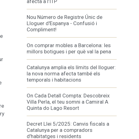
afecta a l’ITP
Nou Número de Registre Únic de
inuada
Lloguer d'Espanya - Confusió i
ió de
Compliment!
ue
On comprar mobles a Barcelona: les
millors botigues i per què val la pena
ur
Catalunya amplia els límits del lloguer:
la nova norma afecta també els
temporals i habitacions
e
On Cada Detall Compta: Descobreix
Villa Perla, el teu somni a Camiral A
re
Quinta do Lago Resort
ry
Decret Llei 5/2025: Canvis fiscals a
Catalunya per a compradors
d’habitatges i residents