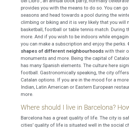
del Libro’’, an annual book party, normally celebrate
provides you with the means to do so. You can go
seasons and head towards a pool during the winter
climbing or biking and it is very likely that you wil
basketball, football or table tennis match. During
more. And if you wish to be indoors while engagin
you can make a subscription and enjoy the perks.
shapes of different neighbourhoods
with their 
monuments and more. Being the capital of Catalon
has many Spanish elements. The culture here sign
football. Gastronomically speaking, the city offer
Catalan options. If you are in the mood for a more 
Indian, Latin American or Eastern European restaur
more.
Where should I live in Barcelona? How
Barcelona has a great quality of life. The city is 
cities' quality of life is situated well in the socia