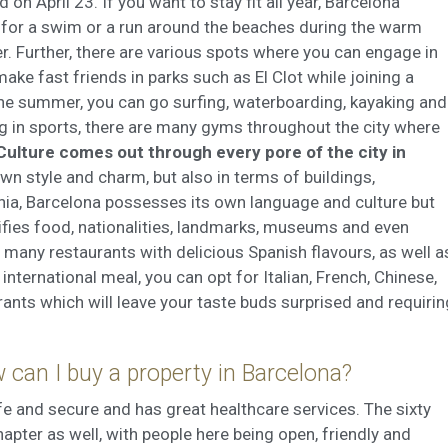
d on April 23. If you want to stay fit all year, Barcelona
 for a swim or a run around the beaches during the warm
. Further, there are various spots where you can engage in
l make fast friends in parks such as El Clot while joining a
 the summer, you can go surfing, waterboarding, kayaking and
g in sports, there are many gyms throughout the city where
Culture comes out through every pore of the city in
own style and charm, but also in terms of buildings,
ia, Barcelona possesses its own language and culture but
ifies food, nationalities, landmarks, museums and even
s many restaurants with delicious Spanish flavours, as well a
international meal, you can opt for Italian, French, Chinese,
ants which will leave your taste buds surprised and requirin
 can I buy a property in Barcelona?
safe and secure and has great healthcare services. The sixty
l chapter as well, with people here being open, friendly and