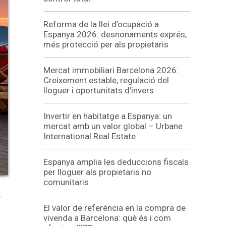
Reforma de la llei d’ocupació a
Espanya 2026: desnonaments exprés,
més protecció per als propietaris
Mercat immobiliari Barcelona 2026:
tivades
Creixement estable, regulació del
 de
lloguer i oportunitats d’invers
tal·lació
 així ho
n
Invertir en habitatge a Espanya: un
na web.
mercat amb un valor global – Urbane
International Real Estate
Espanya amplia les deduccions fiscals
oc web.
per lloguer als propietaris no
urament
comunitaris
 servei.
o
 dels
s.
El valor de referència en la compra de
vivenda a Barcelona: què és i com