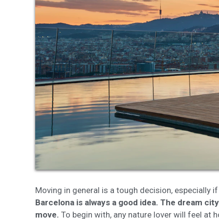
Modif
Tècniq
Aquest l
millorar
de les m
desitja,
compte 
Analít
Permete
La info
de l'act
introdui
Moving in general is a tough decision, especially
Permeten
nostres
Barcelona is always a good idea. The dream cit
move.
To begin with, any nature lover will feel a