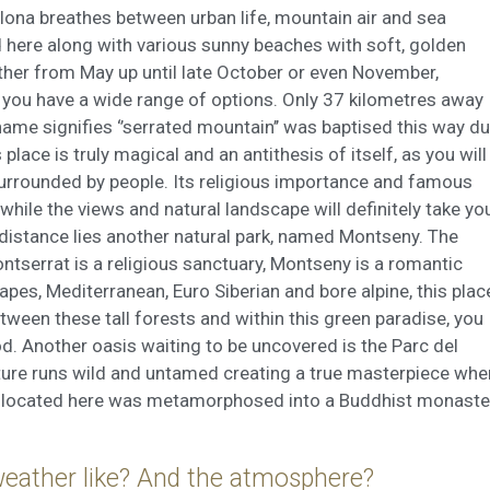
ng i publicitat
ona breathes between urban life, mountain air and sea
ed here along with various sunny beaches with soft, golden
s cookies són utilitzades per emmagatzemar informació sobre les
cies i les eleccions personals de l'usuari a través de l'observació cont
ther from May up until late October or even November,
us hàbits de navegació. Gràcies a elles, podem conèixer els hàbits de
 you have a wide range of options. Only 37 kilometres away
ó al lloc web i mostrar publicitat relacionada amb el perfil de navegac
me signifies ‘’serrated mountain’’ was baptised this way d
place is truly magical and an antithesis of itself, as you will
Guardar configuració
Acceptar totes
 surrounded by people. Its religious importance and famous
while the views and natural landscape will definitely take yo
 distance lies another natural park, named Montseny. The
ntserrat is a religious sanctuary, Montseny is a romantic
pes, Mediterranean, Euro Siberian and bore alpine, this plac
ween these tall forests and within this green paradise, you
ood. Another oasis waiting to be uncovered is the Parc del
ature runs wild and untamed creating a true masterpiece whe
e located here was metamorphosed into a Buddhist monaste
 weather like? And the atmosphere?