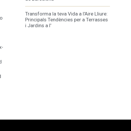
Transforma la teva Vida a l'Aire Lliure:
to
Principals Tendències per a Terrasses
i Jardins a l'
x-
d
d