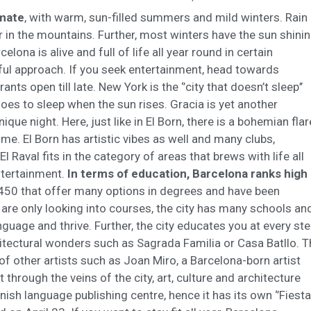
imate
, with warm, sun-filled summers and mild winters. Rain 
 in the mountains. Further, most winters have the sun shini
lona is alive and full of life all year round in certain
ul approach. If you seek entertainment, head towards
ts open till late. New York is the ‘’city that doesn’t sleep’’
oes to sleep when the sun rises. Gracia is yet another
e night. Here, just like in El Born, there is a bohemian flar
e. El Born has artistic vibes as well and many clubs,
El Raval fits in the category of areas that brews with life all
entertainment.
In terms of education, Barcelona ranks high
450 that offer many options in degrees and have been
are only looking into courses, the city has many schools an
guage and thrive. Further, the city educates you at every ste
hitectural wonders such as Sagrada Familia or Casa Batllo. T
of other artists such as Joan Miro, a Barcelona-born artist
at through the veins of the city, art, culture and architecture
ish language publishing centre, hence it has its own ‘’Fiesta