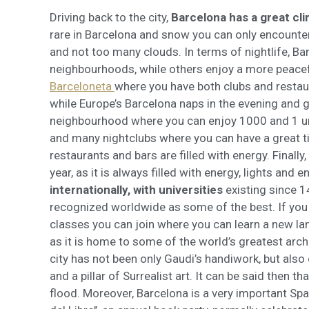
Driving back to the city,
Barcelona has a great cl
rare in Barcelona and snow you can only encounter
and not too many clouds. In terms of nightlife, Barce
neighbourhoods, while others enjoy a more peacef
Barceloneta
where you have both clubs and restauran
while Europe’s Barcelona naps in the evening and g
neighbourhood where you can enjoy 1000 and 1 uniqu
and many nightclubs where you can have a great tim
restaurants and bars are filled with energy. Finally, 
year, as it is always filled with energy, lights and 
internationally, with universities
existing since 1
recognized worldwide as some of the best. If you 
classes you can join where you can learn a new lan
as it is home to some of the world’s greatest arc
city has not been only Gaudi’s handiwork, but also 
and a pillar of Surrealist art. It can be said then th
flood. Moreover, Barcelona is a very important Span