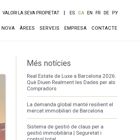
VALORI LA SEVA PROPIETAT
ES
CA
EN
FR
DE
РУ
 NOVA
ÀREES
SERVEIS
EMPRESA
CONTACTE
Més notícies
Real Estate de Luxe a Barcelona 2026:
Què Diuen Realment les Dades per als
Compradors
La demanda global manté resilient el
mercat immobiliari de Barcelona
Sistema de gestió de claus per a
gestió immobiliària | Seguretat i
control total