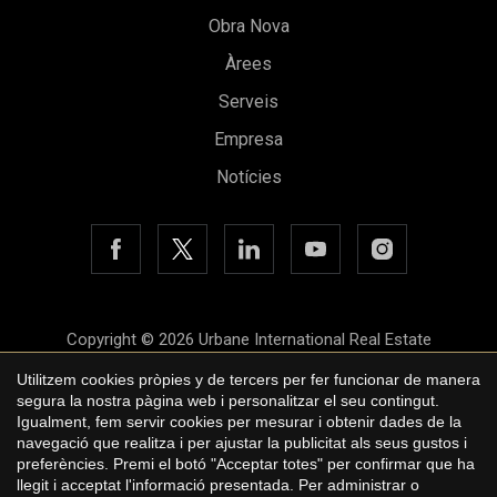
Obra Nova
Àrees
Serveis
Empresa
Guardar configuració
Acceptar totes
Notícies
Copyright © 2026 Urbane International Real Estate
Avís legal
Utilitzem cookies pròpies y de tercers per fer funcionar de manera
segura la nostra pàgina web i personalitzar el seu contingut.
Política de privacitat
Igualment, fem servir cookies per mesurar i obtenir dades de la
navegació que realitza i per ajustar la publicitat als seus gustos i
Polí­tica de cookies
preferències. Premi el botó "Acceptar totes" per confirmar que ha
llegit i acceptat l'informació presentada. Per administrar o
by
iEstrategic