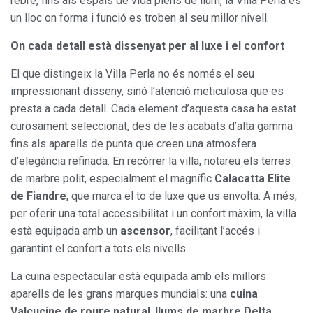
rebre, fins als espais de vida plens de llum, la Villa Perla és
un lloc on forma i funció es troben al seu millor nivell.
On cada detall està dissenyat per al luxe i el confort
El que distingeix la Villa Perla no és només el seu
impressionant disseny, sinó l’atenció meticulosa que es
presta a cada detall. Cada element d’aquesta casa ha estat
curosament seleccionat, des de les acabats d’alta gamma
fins als aparells de punta que creen una atmosfera
d’elegància refinada. En recórrer la villa, notareu els terres
de marbre polit, especialment el magnífic
Calacatta Elite
de Fiandre
, que marca el to de luxe que us envolta. A més,
per oferir una total accessibilitat i un confort màxim, la villa
està equipada amb un
ascensor
, facilitant l’accés i
garantint el confort a tots els nivells.
La cuina espectacular està equipada amb els millors
aparells de les grans marques mundials: una
cuina
Valcucine de roure natural
,
llums de marbre Delta