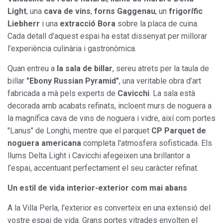
Light
, una
cava de vins
,
forns Gaggenau
, un
frigorífic
Liebherr
i una
extracció Bora
sobre la placa de cuina.
Cada detall d’aquest espai ha estat dissenyat per millorar
l’experiència culinària i gastronòmica.
Quan entreu a
la sala de billar
, sereu atrets per la taula de
billar
"Ebony Russian Pyramid"
, una veritable obra d’art
fabricada a mà pels experts de
Cavicchi
. La sala està
decorada amb acabats refinats, incloent murs de noguera a
la magnífica cava de vins de noguera i vidre, així com portes
"Lanus" de Longhi, mentre que el parquet
CP Parquet de
noguera americana
completa l'atmosfera sofisticada. Els
llums Delta Light i Cavicchi afegeixen una brillantor a
l’espai, accentuant perfectament el seu caràcter refinat.
Un estil de vida interior-exterior com mai abans
A la Villa Perla, l'exterior es converteix en una extensió del
vostre espai de vida. Grans portes vitrades envolten el