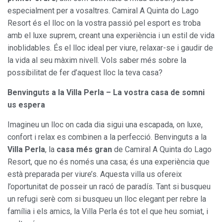
especialment per a vosaltres. Camiral A Quinta do Lago
Analítiques i personalització
Resort és el lloc on la vostra passió pel esport es troba
amb el luxe suprem, creant una experiència i un estil de vida
Permeten fer el seguiment i l'anàlisi del comportament
dels usuaris d'aquest lloc web. La informació recollida
inoblidables. És el lloc ideal per viure, relaxar-se i gaudir de
mitjançant aquest tipus de cookies s'utilitza en el
mesurament de l'activitat del web per a l'elaboració de
la vida al seu màxim nivell. Vols saber més sobre la
perfils de navegació dels usuaris per introduir millores en
possibilitat de fer d’aquest lloc la teva casa?
funció de l'anàlisi de les dades d'ús que fan els usuaris del
servei. Permeten desar la informació de preferència de
l'usuari per millorar la qualitat dels nostres serveis i oferir
Benvinguts a la Villa Perla – La vostra casa de somni
una millor experiència a través de productes recomanats.
us espera
Marketing i publicitat
Imagineu un lloc on cada dia sigui una escapada, on luxe,
confort i relax es combinen a la perfecció. Benvinguts a la
Aquestes cookies són utilitzades per emmagatzemar
Villa Perla
, la
casa més gran
de Camiral A Quinta do Lago
informació sobre les preferències i les eleccions personals
de l'usuari a través de l'observació continuada dels seus
Resort, que no és només una casa; és una experiència que
hàbits de navegació. Gràcies a elles, podem conèixer els
hàbits de navegació al lloc web i mostrar publicitat
està preparada per viure’s. Aquesta villa us ofereix
relacionada amb el perfil de navegació de l'usuari.
l’oportunitat de posseir un racó de paradís. Tant si busqueu
un refugi serè com si busqueu un lloc elegant per rebre la
família i els amics, la Villa Perla és tot el que heu somiat, i