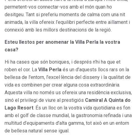
permetent-vos connectar-vos amb el món quan ho
desitgeu. Tant si preferiu moments de calma com una nit
animada, la villa ofereix l’equilibri perfecte entre aïllament i
connexió amb les millors destinacions de la regió.
Esteu llestos per anomenar la Villa Perla la vostra
casa?
Hi ha cases que són boniques, i després n’hi ha que et
roben el cor. La
Villa Perla
és un d'aquests llocs rars on la
bellesa de l'entorn, l'excel·lència del disseny i la qualitat de
vida es combinen per crear alguna cosa extraordinària.
Aquesta villa no només us ofereix una residència exclusiva,
sinó el privilegi de viure al prestigiós
Camiral A Quinta do
Lago Resort
. És un lloc on la vostra vida quotidiana es fon
amb el golf de classe mundial, la gastronomia refinada i una
multitud d’equipaments d’alta gamma, tot això en un entorn
de bellesa natural sense igual.