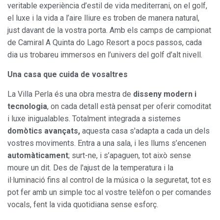
veritable experiència d’estil de vida mediterrani, on el golf,
el luxe i la vida a l’aire lliure es troben de manera natural,
just davant de la vostra porta. Amb els camps de campionat
de Camiral A Quinta do Lago Resort a pocs passos, cada
dia us trobareu immersos en l’univers del golf d’alt nivell.
Una casa que cuida de vosaltres
La Villa Perla és una obra mestra de
disseny modern i
tecnologia
, on cada detall està pensat per oferir comoditat
i luxe inigualables. Totalment integrada a sistemes
domòtics avançats,
aquesta casa s'adapta a cada un dels
vostres moviments. Entra a una sala, i les llums s’encenen
automàticament
; surt-ne, i s’apaguen, tot això sense
moure un dit. Des de l'ajust de la temperatura i la
il·luminació fins al control de la música o la seguretat, tot es
pot fer amb un simple toc al vostre telèfon o per comandes
vocals, fent la vida quotidiana sense esforç.