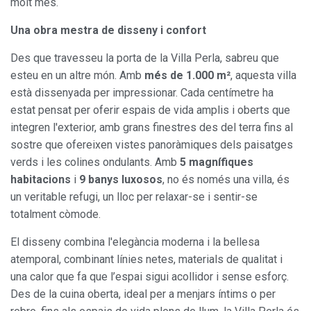
molt més.
Una obra mestra de disseny i confort
Des que travesseu la porta de la Villa Perla, sabreu que
esteu en un altre món. Amb
més de 1.000 m²
, aquesta villa
està dissenyada per impressionar. Cada centímetre ha
estat pensat per oferir espais de vida amplis i oberts que
integren l'exterior, amb grans finestres des del terra fins al
sostre que ofereixen vistes panoràmiques dels paisatges
verds i les colines ondulants. Amb
5 magnífiques
habitacions
i
9 banys luxosos
, no és només una villa, és
un veritable refugi, un lloc per relaxar-se i sentir-se
totalment còmode.
El disseny combina l'elegància moderna i la bellesa
atemporal, combinant línies netes, materials de qualitat i
una calor que fa que l’espai sigui acollidor i sense esforç.
Des de la cuina oberta, ideal per a menjars íntims o per