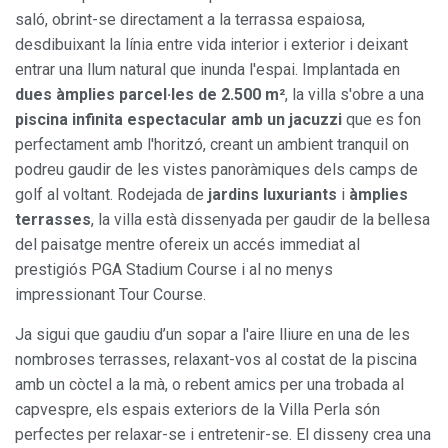
saló, obrint-se directament a la terrassa espaiosa,
desdibuixant la línia entre vida interior i exterior i deixant
entrar una llum natural que inunda l'espai. Implantada en
dues àmplies parcel·les de 2.500 m²
, la villa s'obre a una
piscina infinita espectacular amb un jacuzzi
que es fon
perfectament amb l'horitzó, creant un ambient tranquil on
podreu gaudir de les vistes panoràmiques dels camps de
golf al voltant. Rodejada de
jardins luxuriants
i
àmplies
terrasses
, la villa està dissenyada per gaudir de la bellesa
del paisatge mentre ofereix un accés immediat al
prestigiós PGA Stadium Course i al no menys
impressionant Tour Course.
Ja sigui que gaudiu d’un sopar a l'aire lliure en una de les
nombroses terrasses, relaxant-vos al costat de la piscina
amb un còctel a la mà, o rebent amics per una trobada al
capvespre, els espais exteriors de la Villa Perla són
perfectes per relaxar-se i entretenir-se. El disseny crea una