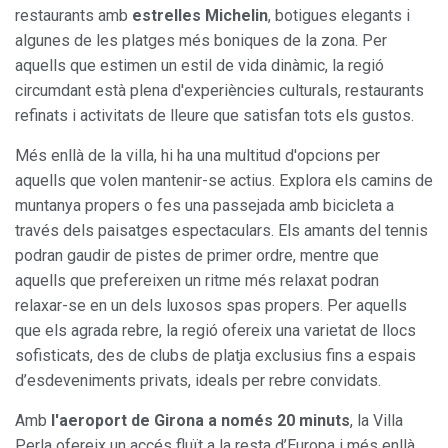
restaurants amb
estrelles Michelin
, botigues elegants i
algunes de les platges més boniques de la zona. Per
aquells que estimen un estil de vida dinàmic, la regió
circumdant està plena d'experiències culturals, restaurants
refinats i activitats de lleure que satisfan tots els gustos.
Més enllà de la villa, hi ha una multitud d'opcions per
aquells que volen mantenir-se actius. Explora els camins de
muntanya propers o fes una passejada amb bicicleta a
través dels paisatges espectaculars. Els amants del tennis
podran gaudir de pistes de primer ordre, mentre que
aquells que prefereixen un ritme més relaxat podran
relaxar-se en un dels luxosos spas propers. Per aquells
que els agrada rebre, la regió ofereix una varietat de llocs
sofisticats, des de clubs de platja exclusius fins a espais
d’esdeveniments privats, ideals per rebre convidats.
Amb
l'aeroport de Girona a només 20 minuts
, la Villa
Perla ofereix un accés fluït a la resta d’Europa i més enllà,