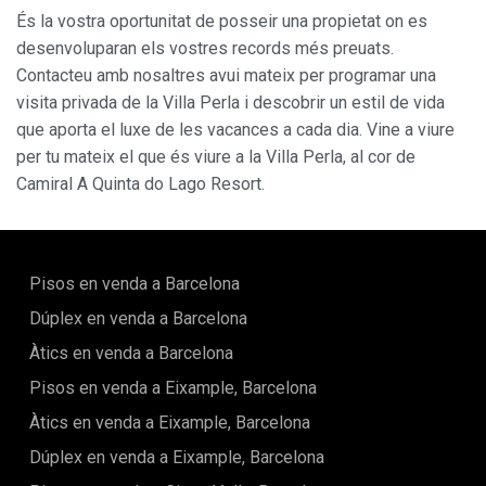
És la vostra oportunitat de posseir una propietat on es
desenvoluparan els vostres records més preuats.
Contacteu amb nosaltres avui mateix per programar una
visita privada de la Villa Perla i descobrir un estil de vida
que aporta el luxe de les vacances a cada dia. Vine a viure
per tu mateix el que és viure a la Villa Perla, al cor de
Camiral A Quinta do Lago Resort.
Pisos en venda a Barcelona
Dúplex en venda a Barcelona
Àtics en venda a Barcelona
Pisos en venda a Eixample, Barcelona
Àtics en venda a Eixample, Barcelona
Dúplex en venda a Eixample, Barcelona