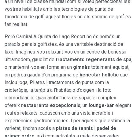
a un nivell de classe mundial com si voleu perfeccionar les
vostres habilitats amb les tecnologies de punta de
l’acadèmia de golf, aquest lloc és on els somnis de golf es
fan realitat.
Però Camiral A Quinta do Lago Resort no és només un
paradís per als golfistes, és una veritable destinació de
luxe. Imagineu-vos relaxant-vos en un centre de benestar
ultramodern, gaudint de
tractaments regenerants de spa
,
o mantenint-vos en forma en un
gimnàs
totalment equipat,
Modificar cookies
on podreu gaudir d’un programa de
benestar holístic
que
inclou ioga, Pilates i tractaments de punta com la
Sempre activades
Tècniques i funcionals
crioteràpia, la teràpia a l’habitació d’oxigen i la foto-
biomodulació. Quan arribi l’hora de sopar, el complex
Aquest lloc web utilitza cookies pròpies per recopilar
informació amb la finalitat de millorar els nostres serveis.
ofereix
restaurants excepcionals
, un
lounge-bar
elegant
Si continua navegant, suposa l'acceptació de la instal·lació
i cafès relaxats, cadascun amb una vista increïble i
de les mateixes. L'usuari té la possibilitat de configurar el
navegador podent, si així ho desitja, impedir que siguin
experiències gastronòmiques. I per aquells que estimen la
instal·lades al disc dur, encara que haurà de tenir en
compte que aquesta acció podrà ocasionar dificultats de
varietat, tindran accés a
pistes de tennis
i
padel de
navegació de la pàgina web.
primer ordre
, així com activitats a mida dissenyades