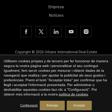
Empresa
Notícies
Copyright © 2026 Urbane International Real Estate
Guardar configuració
Acceptar totes
Avís legal
Utilitzem cookies pròpies y de tercers per fer funcionar de manera
segura la nostra pàgina web i personalitzar el seu contingut.
Política de privacitat
Igualment, fem servir cookies per mesurar i obtenir dades de la
navegació que realitza i per ajustar la publicitat als seus gustos i
Polí­tica de cookies
preferències. Premi el botó "Acceptar totes" per confirmar que ha
llegit i acceptat l'informació presentada. Per administrar o
by
iEstrategic
deshabilitar aquestes cookies faci clic a "Configuració". Pot
obtenir més informació a la nostra
política de cookies
.
Configuració
Rebutjar
Acceptar