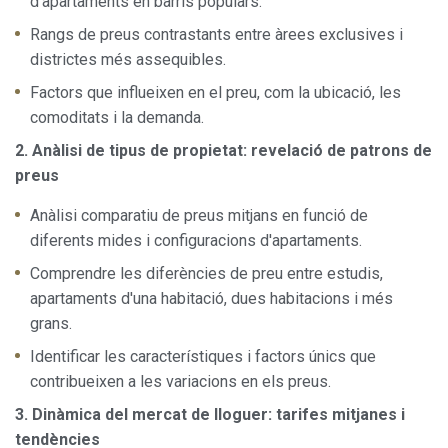
d'apartaments en barris populars.
Rangs de preus contrastants entre àrees exclusives i
Permeten fer el seguiment i l'anàlisi del comportament
dels usuaris d'aquest lloc web. La informació recollida
districtes més assequibles.
mitjançant aquest tipus de cookies s'utilitza en el
mesurament de l'activitat del web per a l'elaboració de
Factors que influeixen en el preu, com la ubicació, les
perfils de navegació dels usuaris per introduir millores en
funció de l'anàlisi de les dades d'ús que fan els usuaris del
comoditats i la demanda.
servei. Permeten desar la informació de preferència de
l'usuari per millorar la qualitat dels nostres serveis i oferir
2. Anàlisi de tipus de propietat: revelació de patrons de
una millor experiència a través de productes recomanats.
preus
Marketing i publicitat
Anàlisi comparatiu de preus mitjans en funció de
diferents mides i configuracions d'apartaments.
Aquestes cookies són utilitzades per emmagatzemar
informació sobre les preferències i les eleccions personals
Comprendre les diferències de preu entre estudis,
de l'usuari a través de l'observació continuada dels seus
hàbits de navegació. Gràcies a elles, podem conèixer els
apartaments d'una habitació, dues habitacions i més
hàbits de navegació al lloc web i mostrar publicitat
grans.
relacionada amb el perfil de navegació de l'usuari.
Identificar les característiques i factors únics que
contribueixen a les variacions en els preus.
3. Dinàmica del mercat de lloguer: tarifes mitjanes i
tendències