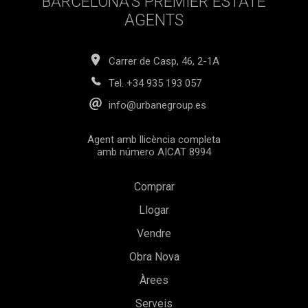
BARCELONA’S PREMIER ESTATE
AGENTS
Carrer de Casp, 46, 2-1A
Tel.
+34 935 193 057
info@urbanegroup.es
Agent amb llicència completa
amb número AICAT 8994
Comprar
Llogar
Vendre
Obra Nova
Àrees
Serveis