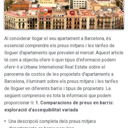
Al considerar llogar el seu apartament a Barcelona, ​​és
essencial comprendre els preus mitjans i les tarifes de
lloguer d'apartaments que prevalen al mercat. Aquest article
Modificar cookies
té com a objectiu oferir-li quin tipus d'informació podem
oferir-li a Urbane International Real Estate sobre el
Sempre activades
Tècniques i funcionals
panorama de costos de les propietats d'apartaments a
Barcelona, ​​il·luminant sobre els preus mitjans i les tarifes
Aquest lloc web utilitza cookies pròpies per recopilar
informació amb la finalitat de millorar els nostres serveis.
de lloguer en diferents barris i tipus de propietats. La
Si continua navegant, suposa l'acceptació de la instal·lació
de les mateixes. L'usuari té la possibilitat de configurar el
següent comprensió és tota la informació que podem
navegador podent, si així ho desitja, impedir que siguin
proporcionar-li:
1. Comparacions de preus en barris:
instal·lades al disc dur, encara que haurà de tenir en
compte que aquesta acció podrà ocasionar dificultats de
exploració d’assequibilitat variada
navegació de la pàgina web.
Una descripció completa dels preus mitjans
Analítiques i personalització