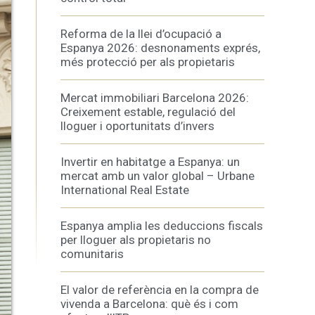
Reforma de la llei d’ocupació a
Espanya 2026: desnonaments exprés,
més protecció per als propietaris
tivades
Mercat immobiliari Barcelona 2026:
 de
Creixement estable, regulació del
tal·lació
 així ho
lloguer i oportunitats d’invers
n
na web.
Invertir en habitatge a Espanya: un
mercat amb un valor global – Urbane
International Real Estate
oc web.
urament
Espanya amplia les deduccions fiscals
per lloguer als propietaris no
 servei.
 dels
comunitaris
s.
El valor de referència en la compra de
vivenda a Barcelona: què és i com