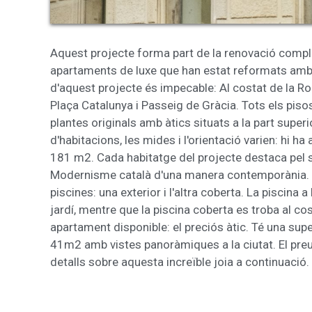
Aquest projecte forma part de la renovació comple
apartaments de luxe que han estat reformats amb a
d'aquest projecte és impecable: Al costat de la Ro
Plaça Catalunya i Passeig de Gràcia. Tots els pisos
plantes originals amb àtics situats a la part superi
d'habitacions, les mides i l'orientació varien: hi 
181 m2. Cada habitatge del projecte destaca pel se
Modernisme català d'una manera contemporània. To
piscines: una exterior i l'altra coberta. La piscina a
jardí, mentre que la piscina coberta es troba al c
apartament disponible: el preciós àtic. Té una sup
41m2 amb vistes panoràmiques a la ciutat. El pre
detalls sobre aquesta increïble joia a continuació.