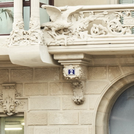
s cookies són utilitzades per emmagatzemar informació sobre les
cies i les eleccions personals de l'usuari a través de l'observació cont
us hàbits de navegació. Gràcies a elles, podem conèixer els hàbits de
ó al lloc web i mostrar publicitat relacionada amb el perfil de navegac
Guardar configuració
Acceptar totes