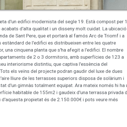
ta d'un edifici modernista del segle 19. Està compost per 
cabats d'alta qualitat i un disseny molt cuidat. La ubicació
nda de Sant Pere, que et portarà al famós Arc de Triomf i a
 estàndard de l'edifici es distribueixen entre les quatre
or, una cinquena planta que s'ha afegit a l'edifici. El nombre
ha apartaments de 2 o 3 dormitoris, amb superfícies de 123 a
u interiorisme distintiu, que captiva l'essència del
ts els veïns del projecte podran gaudir del luxe de dues
 l'aire lliure de les terrasses superiors disposa de solàrium i
ostat d'un gimnàs totalment equipat. Ara mateix només hi ha 
erfície habitable de 155m2 i gaudeix d'una terrassa privada 
u d'aquesta propietat és de 2.150.000€ i pots veure més