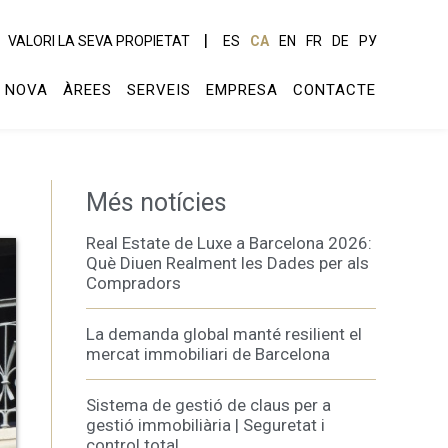
VALORI LA SEVA PROPIETAT
ES
CA
EN
FR
DE
РУ
 NOVA
ÀREES
SERVEIS
EMPRESA
CONTACTE
Més notícies
Real Estate de Luxe a Barcelona 2026:
Què Diuen Realment les Dades per als
Compradors
La demanda global manté resilient el
mercat immobiliari de Barcelona
Sistema de gestió de claus per a
gestió immobiliària | Seguretat i
control total