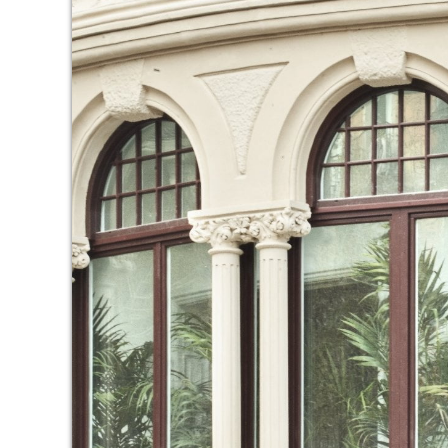
Modif
Tècniq
Aquest l
millorar
de les m
desitja,
compte 
Analít
Permete
La info
de l'act
introdui
Permeten
nostres
Marketi