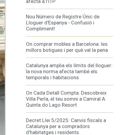
afecta a l’ITP
inuada
Nou Número de Registre Únic de
ió de
Lloguer d'Espanya - Confusió i
Compliment!
On comprar mobles a Barcelona: les
millors botigues i per què val la pena
Catalunya amplia els límits del lloguer:
la nova norma afecta també els
temporals i habitacions
On Cada Detall Compta: Descobreix
Villa Perla, el teu somni a Camiral A
Quinta do Lago Resort
Decret Llei 5/2025: Canvis fiscals a
Catalunya per a compradors
d’habitatges i residents