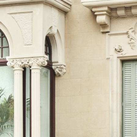
icar cookies
ues i funcionals
Sempre ac
loc web utilitza cookies pròpies per recopilar informació amb la finalitat
 els nostres serveis. Si continua navegant, suposa l'acceptació de la ins
ateixes. L'usuari té la possibilitat de configurar el navegador podent, si
 impedir que siguin instal·lades al disc dur, encara que haurà de tenir e
que aquesta acció podrà ocasionar dificultats de navegació de la pàgi
iques i personalització
n fer el seguiment i l'anàlisi del comportament dels usuaris d'aquest ll
rmació recollida mitjançant aquest tipus de cookies s'utilitza en el mes
ivitat del web per a l'elaboració de perfils de navegació dels usuaris per
r millores en funció de l'anàlisi de les dades d'ús que fan els usuaris del
 desar la informació de preferència de l'usuari per millorar la qualitat
 serveis i oferir una millor experiència a través de productes recomanat
ng i publicitat