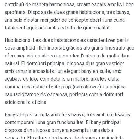
distribuït de manera harmoniosa, creant espais amplis i ben
aprofitats. Disposa de dues grans habitacions, tres banys,
una sala d'estar-menjador de concepte obert i una cuina
totalment equipada amb acabats de gran qualitat.
Habitacions: Les dues habitacions es caracteritzen per la
seva amplitud i lluminositat, gràcies als grans finestrals que
ofereixen vistes clares i permeten l'entrada de molta llum
natural. El dormitori principal disposa d'un gran vestidor
amb armaris encastats i un elegant bany en suite, amb
acabats de luxe com detalls en marbre, aixetes d'alta
gamma i una dutxa efecte pluja (rain shower). La segona
habitació també és espaiosa, perfecta com a dormitori
addicional o oficina.
Banys: El pis compta amb tres banys, tots amb un disseny
contemporani i una gran funcionalitat. El bany principal
disposa d'una luxosa banyera exempta i una dutxa
separada. Els altres dos banys, de disseny minimalista,