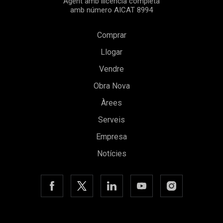
Agent amb llicència completa
amb número AICAT 8994
Comprar
Llogar
Guardar configuració
Acceptar totes
Vendre
Obra Nova
Àrees
Serveis
Empresa
Notícies