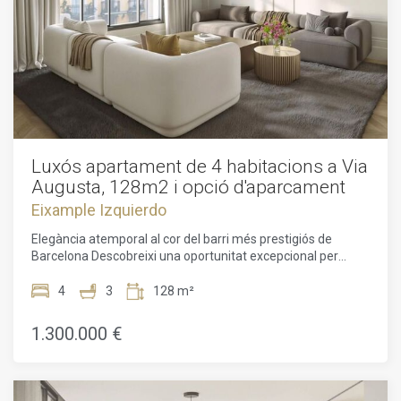
Luxós apartament de 4 habitacions a Via
Augusta, 128m2 i opció d'aparcament
Eixample Izquierdo
Elegància atemporal al cor del barri més prestigiós de
Barcelona Descobreixi una oportunitat excepcional per
adquirir una residència magníficament restaurada a Via
Augusta, una de les adreces més exclusives i desitjades de
4
3
128 m²
Barcelona. Combinant el caràcter històric amb el luxe
contemporani, aquest magnífic apartament de 128,39 m²
1.300.000 €
ofereix un estil de vida incomparable en un barri reconegut
per la seva elegància, exclusivitat i comoditat. Situada a la
icònica Via Augusta, envoltada d'avingudes arbrades,
aquesta distingida llar el situa al centre del millor que