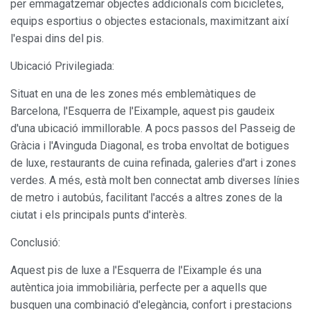
per emmagatzemar objectes addicionals com bicicletes,
hàbits de navegació al lloc web i mostrar publicitat
relacionada amb el perfil de navegació de l'usuari.
equips esportius o objectes estacionals, maximitzant així
l'espai dins del pis.
Ubicació Privilegiada:
Situat en una de les zones més emblemàtiques de
Barcelona, l'Esquerra de l'Eixample, aquest pis gaudeix
d'una ubicació immillorable. A pocs passos del Passeig de
Gràcia i l'Avinguda Diagonal, es troba envoltat de botigues
de luxe, restaurants de cuina refinada, galeries d'art i zones
verdes. A més, està molt ben connectat amb diverses línies
de metro i autobús, facilitant l'accés a altres zones de la
ciutat i els principals punts d'interès.
Conclusió:
Aquest pis de luxe a l'Esquerra de l'Eixample és una
autèntica joia immobiliària, perfecte per a aquells que
busquen una combinació d'elegància, confort i prestacions