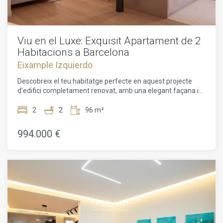
Viu en el Luxe: Exquisit Apartament de 2
Habitacions a Barcelona
Eixample Izquierdo
Descobreix el teu habitatge perfecte en aquest projecte
d'edifici completament renovat, amb una elegant façana i
un modern ascensor, prometent comoditat i conveniència
en cada racó.Benvingut a aquest impressionant
2
2
96 m²
apartament de 2 habitacions al cor de Barcelona. Amb un
pla de planta de 96m² i una superfície habitable de 72m²,
994.000 €
aquesta propietat ofereix un entorn ampli i còmode per
viure-hi. L'apartament compta amb una sèrie de
característiques desitjables, com un servei de consergeria
les 24 hores, un ascensor per facilitar l'accés i uns magnífics
terres de parquet arreu de l'espai.La llum natural inunda
l'interior, creant una atmosfera càlida i acollidora.
L'apartament ha estat renovat amb bon gust, mostrant
sostres alts, parets de maons vistes i acabats de luxe.
Manté't còmode durant tot l'any amb els sistemes d'aire