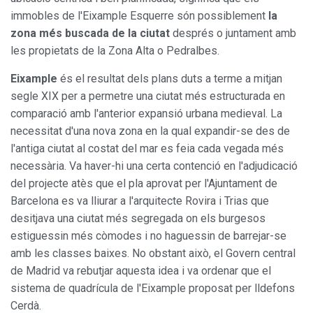
immobles de l'Eixample Esquerre són possiblement
la
zona més buscada de la ciutat
després o juntament amb
les propietats de la Zona Alta o Pedralbes.
Eixample
és el resultat dels plans duts a terme a mitjan
segle XIX per a permetre una ciutat més estructurada en
comparació amb l'anterior expansió urbana medieval. La
necessitat d'una nova zona en la qual expandir-se des de
l'antiga ciutat al costat del mar es feia cada vegada més
necessària. Va haver-hi una certa contenció en l'adjudicació
del projecte atès que el pla aprovat per l'Ajuntament de
Barcelona es va lliurar a l'arquitecte Rovira i Trias que
desitjava una ciutat més segregada on els burgesos
estiguessin més còmodes i no haguessin de barrejar-se
amb les classes baixes. No obstant això, el Govern central
de Madrid va rebutjar aquesta idea i va ordenar que el
sistema de quadrícula de l'Eixample proposat per lldefons
Cerdà.