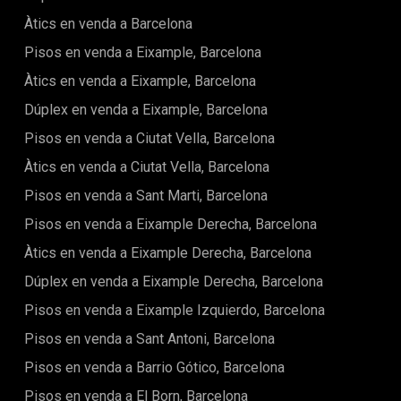
avingudes, l'arquitectura modernista i la seva proximitat a
Àtics en venda a Barcelona
nombrosos restaurants, botigues i espais verds. També
estaràs a pocs passos del Passeig de Gràcia, amb els seus
Pisos en venda a Eixample, Barcelona
famosos monuments, i a prop del barri animat de Gràcia,
que ofereix una vida urbana dinàmica.Aquest pis estarà
Àtics en venda a Eixample, Barcelona
llest en pocs mesos, i quan es completin les reformes, serà
Dúplex en venda a Eixample, Barcelona
tal com es veu a les fotos, oferint un equilibri perfecte entre
confort modern i caràcter històric.
Pisos en venda a Ciutat Vella, Barcelona
Àtics en venda a Ciutat Vella, Barcelona
Pisos en venda a Sant Marti, Barcelona
Pisos en venda a Eixample Derecha, Barcelona
Àtics en venda a Eixample Derecha, Barcelona
Dúplex en venda a Eixample Derecha, Barcelona
Pisos en venda a Eixample Izquierdo, Barcelona
Pisos en venda a Sant Antoni, Barcelona
Pisos en venda a Barrio Gótico, Barcelona
Pisos en venda a El Born, Barcelona