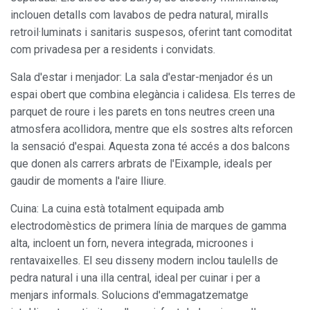
inclouen detalls com lavabos de pedra natural, miralls
retroil·luminats i sanitaris suspesos, oferint tant comoditat
com privadesa per a residents i convidats.
Sala d'estar i menjador: La sala d'estar-menjador és un
espai obert que combina elegància i calidesa. Els terres de
parquet de roure i les parets en tons neutres creen una
atmosfera acollidora, mentre que els sostres alts reforcen
la sensació d'espai. Aquesta zona té accés a dos balcons
que donen als carrers arbrats de l'Eixample, ideals per
gaudir de moments a l'aire lliure.
Cuina: La cuina està totalment equipada amb
electrodomèstics de primera línia de marques de gamma
Modificar cookies
alta, incloent un forn, nevera integrada, microones i
rentavaixelles. El seu disseny modern inclou taulells de
pedra natural i una illa central, ideal per cuinar i per a
Sempre activades
Tècniques i funcionals
menjars informals. Solucions d'emmagatzematge
Aquest lloc web utilitza cookies pròpies per recopilar