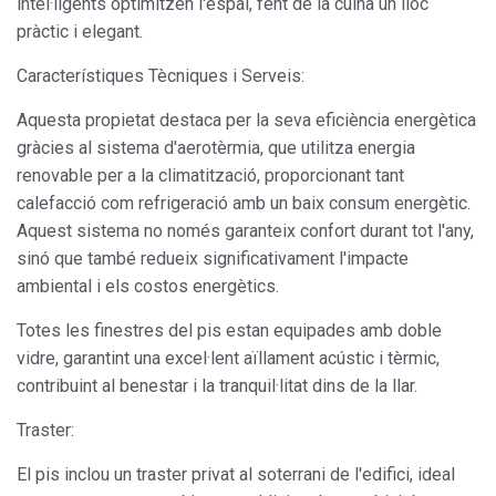
informació amb la finalitat de millorar els nostres serveis.
intel·ligents optimitzen l'espai, fent de la cuina un lloc
Si continua navegant, suposa l'acceptació de la instal·lació
pràctic i elegant.
de les mateixes. L'usuari té la possibilitat de configurar el
navegador podent, si així ho desitja, impedir que siguin
instal·lades al disc dur, encara que haurà de tenir en
Característiques Tècniques i Serveis:
compte que aquesta acció podrà ocasionar dificultats de
navegació de la pàgina web.
Aquesta propietat destaca per la seva eficiència energètica
gràcies al sistema d'aerotèrmia, que utilitza energia
Analítiques i personalització
renovable per a la climatització, proporcionant tant
calefacció com refrigeració amb un baix consum energètic.
Permeten fer el seguiment i l'anàlisi del comportament
dels usuaris d'aquest lloc web. La informació recollida
Aquest sistema no només garanteix confort durant tot l'any,
mitjançant aquest tipus de cookies s'utilitza en el
mesurament de l'activitat del web per a l'elaboració de
sinó que també redueix significativament l'impacte
perfils de navegació dels usuaris per introduir millores en
ambiental i els costos energètics.
funció de l'anàlisi de les dades d'ús que fan els usuaris del
servei. Permeten desar la informació de preferència de
l'usuari per millorar la qualitat dels nostres serveis i oferir
Totes les finestres del pis estan equipades amb doble
una millor experiència a través de productes recomanats.
vidre, garantint una excel·lent aïllament acústic i tèrmic,
contribuint al benestar i la tranquil·litat dins de la llar.
Marketing i publicitat
Traster:
Aquestes cookies són utilitzades per emmagatzemar
informació sobre les preferències i les eleccions personals
El pis inclou un traster privat al soterrani de l'edifici, ideal
de l'usuari a través de l'observació continuada dels seus
hàbits de navegació. Gràcies a elles, podem conèixer els