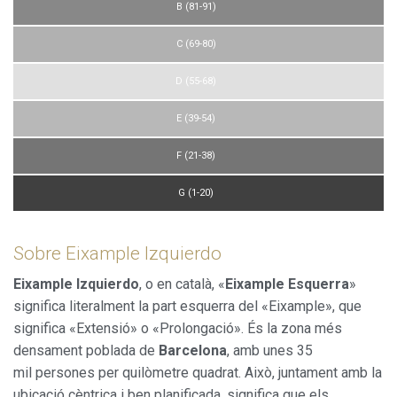
B (81-91)
C (69-80)
D (55-68)
E (39-54)
F (21-38)
G (1-20)
Sobre Eixample Izquierdo
Eixample Izquierdo
, o en català, «
Eixample Esquerra
»
significa literalment la part esquerra del «Eixample», que
significa «Extensió» o «Prolongació». És la zona més
densament poblada de
Barcelona
, amb unes 35
mil persones per quilòmetre quadrat. Això, juntament amb la
ubicació cèntrica i ben planificada, significa que els