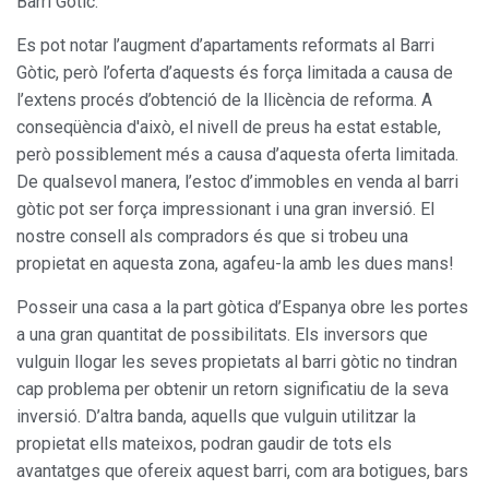
Barri Gòtic.
Es pot notar l’augment d’apartaments reformats al Barri
Gòtic, però l’oferta d’aquests és força limitada a causa de
l’extens procés d’obtenció de la llicència de reforma. A
conseqüència d'això, el nivell de preus ha estat estable,
però possiblement més a causa d’aquesta oferta limitada.
De qualsevol manera, l’estoc d’immobles en venda al barri
gòtic pot ser força impressionant i una gran inversió. El
nostre consell als compradors és que si trobeu una
propietat en aquesta zona, agafeu-la amb les dues mans!
Posseir una casa a la part gòtica d’Espanya obre les portes
a una gran quantitat de possibilitats. Els inversors que
vulguin llogar les seves propietats al barri gòtic no tindran
cap problema per obtenir un retorn significatiu de la seva
inversió. D’altra banda, aquells que vulguin utilitzar la
propietat ells mateixos, podran gaudir de tots els
avantatges que ofereix aquest barri, com ara botigues, bars