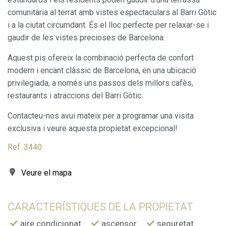
comunitària al terrat amb vistes espectaculars al Barri Gòtic
i a la ciutat circumdant. És el lloc perfecte per relaxar-se i
gaudir de les vistes precioses de Barcelona.
Aquest pis ofereix la combinació perfecta de confort
Modificar cookies
modern i encant clàssic de Barcelona, en una ubicació
privilegiada, a només uns passos dels millors cafès,
restaurants i atraccions del Barri Gòtic.
Sempre activades
Tècniques i funcionals
Contacteu-nos avui mateix per a programar una visita
Aquest lloc web utilitza cookies pròpies per recopilar
informació amb la finalitat de millorar els nostres serveis.
exclusiva i veure aquesta propietat excepcional!
Si continua navegant, suposa l'acceptació de la instal·lació
de les mateixes. L'usuari té la possibilitat de configurar el
Ref. 3440
navegador podent, si així ho desitja, impedir que siguin
instal·lades al disc dur, encara que haurà de tenir en
compte que aquesta acció podrà ocasionar dificultats de
Veure el mapa
navegació de la pàgina web.
Analítiques i personalització
CARACTERÍSTIQUES DE LA PROPIETAT
Permeten fer el seguiment i l'anàlisi del comportament
aire condicionat
ascensor
seguretat