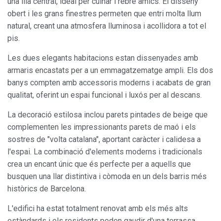
una illa central, ideal per cuinar i rebre amics. El disseny
obert i les grans finestres permeten que entri molta llum
natural, creant una atmosfera lluminosa i acollidora a tot el
pis.
Les dues elegants habitacions estan dissenyades amb
armaris encastats per a un emmagatzematge ampli. Els dos
banys compten amb accessoris moderns i acabats de gran
qualitat, oferint un espai funcional i luxós per al descans.
La decoració estilosa inclou parets pintades de beige que
complementen les impressionants parets de maó i els
sostres de "volta catalana", aportant caràcter i calidesa a
l'espai. La combinació d'elements moderns i tradicionals
crea un encant únic que és perfecte per a aquells que
busquen una llar distintiva i còmoda en un dels barris més
històrics de Barcelona.
L'edifici ha estat totalment renovat amb els més alts
estàndards i els residents poden gaudir d'una terrassa