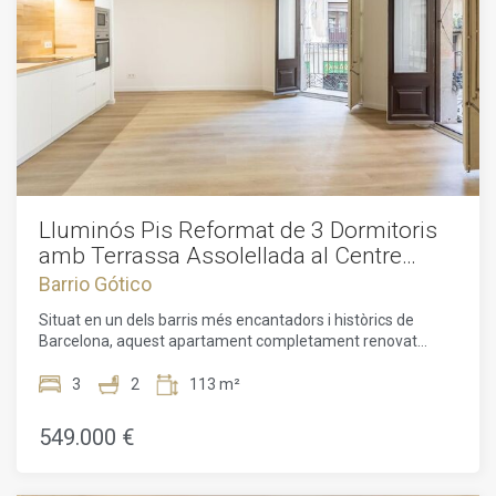
Lluminós Pis Reformat de 3 Dormitoris
amb Terrassa Assolellada al Centre
Històric de Barcelona
Barrio Gótico
Situat en un dels barris més encantadors i històrics de
Barcelona, aquest apartament completament renovat
ofereix l'equilibri perfecte entre la vida contemporània i
l'encant atemporal del nucli antic de la ciutat. Envoltat
3
2
113 m²
d'edificis centenaris, places pintoresques, botigues
artesanals, cafeteries amb encant i alguns dels millors
549.000 €
restaurants de Barcelona, la zona reflecteix l'autèntic estil
de vida mediterrani que converteix la ciutat en una de les
destinacions residencials més desitjades d'Europa.El barri