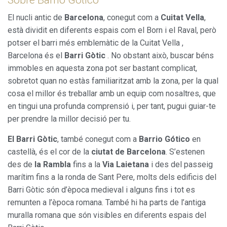
El nucli antic de
Barcelona
, conegut com a
Cuitat Vella
,
està dividit en diferents espais com el Born i el Raval, però
potser el barri més emblemàtic de la Cuitat Vella ,
Barcelona és el
Barri Gòtic
. No obstant això, buscar béns
immobles en aquesta zona pot ser bastant complicat,
sobretot quan no estàs familiaritzat amb la zona, per la qual
cosa el millor és treballar amb un equip com nosaltres, que
en tingui una profunda comprensió i, per tant, pugui guiar-te
per prendre la millor decisió per tu.
El Barri Gòtic
, també conegut com a
Barrio Gótico
en
castellà, és el cor de la
ciutat de Barcelona
. S’estenen
des de
la Rambla
fins a la
Via Laietana
i des del passeig
marítim fins a la ronda de Sant Pere, molts dels edificis del
Barri Gòtic són d’època medieval i alguns fins i tot es
remunten a l’època romana. També hi ha parts de l’antiga
muralla romana que són visibles en diferents espais del