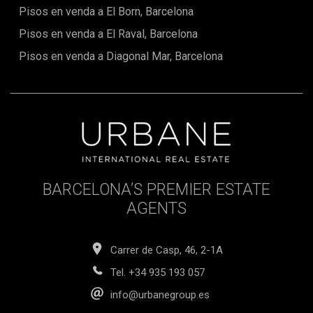
llar amb encant o una inversió intel·ligent, aquest pis ho té
Pisos en venda a El Born, Barcelona
tot.Contacta amb nosaltres per a més informació i per
programar una visita privada.El preu no inclou impostos,
Pisos en venda a El Raval, Barcelona
despeses de notaria i registre, honoraris d'agència ni
despeses hipotecàries (si escau).
Pisos en venda a Diagonal Mar, Barcelona
BARCELONA’S PREMIER ESTATE
AGENTS
Carrer de Casp, 46, 2-1A
Tel.
+34 935 193 057
info@urbanegroup.es