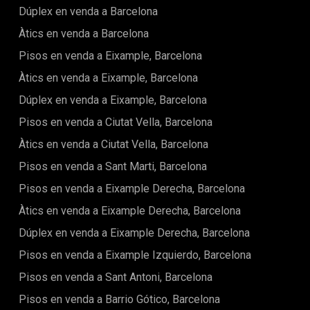
disposa d'un traster de 27 m² a la finca.Un altre avantatge
Dúplex en venda a Barcelona
poc comú en aquesta zona històrica és l'accés al terrat, un
Àtics en venda a Barcelona
autèntic privilegi al cor del nucli antic. Aquest espai exterior
compartit és perfecte per gaudir del sol mediterrani,
Pisos en venda a Eixample, Barcelona
descansar o contemplar els típics terrats del Barri
Gòtic.Ubicat en un carrer empedrat ple d'encant, envoltat de
Àtics en venda a Eixample, Barcelona
botigues locals, restaurants tradicionals i patrimoni
Dúplex en venda a Eixample, Barcelona
arquitectònic, aquest pis gaudeix d'una ubicació
immillorable. L'elevada demanda de lloguer a la zona el
Pisos en venda a Ciutat Vella, Barcelona
converteix en una excel·lent inversió, amb molt potencial de
revalorització, especialment com a projecte de
Àtics en venda a Ciutat Vella, Barcelona
renovació.L'edifici compta amb ascensor, un avantatge
Pisos en venda a Sant Marti, Barcelona
important en aquesta zona antiga.El Barrio Gótico, corazón
histórico de Barcelona, fascina por sus calles adoquinadas,
Pisos en venda a Eixample Derecha, Barcelona
sus plazas con encanto y su extraordinario patrimonio
arquitectónico. Entre ruinas romanas, catedrales
Àtics en venda a Eixample Derecha, Barcelona
majestuosas y edificios medievales, invita a un viaje en el
Dúplex en venda a Eixample Derecha, Barcelona
tiempo en pleno centro de una ciudad vibrante. Tiendas
independientes, cafés acogedores y restaurantes
Pisos en venda a Eixample Izquierdo, Barcelona
tradicionales se mezclan en una atmósfera única.En resum,
aquesta és una oportunitat única: espaiosa, adaptable, amb
Pisos en venda a Sant Antoni, Barcelona
molt caràcter i situada en una de les zones més desitjades
Pisos en venda a Barrio Gótico, Barcelona
de Barcelona. Tant si cerques un projecte per renovar, una