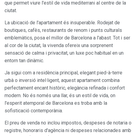
Modificar cookies
que permet viure l'estil de vida mediterrani al centre de la
ciutat.
Sempre activades
Tècniques i funcionals
La ubicació de l'apartament és insuperable. Rodejat de
Aquest lloc web utilitza cookies pròpies per recopilar
boutiques, cafès, restaurants de renom i punts culturals
informació amb la finalitat de millorar els nostres serveis.
emblemàtics, posa el millor de Barcelona a l'abast. Tot i ser
Si continua navegant, suposa l'acceptació de la instal·lació
de les mateixes. L'usuari té la possibilitat de configurar el
al cor de la ciutat, la vivenda ofereix una sorprenent
navegador podent, si així ho desitja, impedir que siguin
sensació de calma i privacitat, un luxe poc habitual en un
instal·lades al disc dur, encara que haurà de tenir en
compte que aquesta acció podrà ocasionar dificultats de
entorn tan dinàmic.
navegació de la pàgina web.
Ja sigui com a residència principal, elegant pied-à-terre
Analítiques i personalització
urbà o inversió intel·ligent, aquest apartament combina
perfectament encant històric, elegància refinada i confort
Permeten fer el seguiment i l'anàlisi del comportament
dels usuaris d'aquest lloc web. La informació recollida
modern. No és només una llar, és un estil de vida, on
mitjançant aquest tipus de cookies s'utilitza en el
l'esperit atemporal de Barcelona es troba amb la
mesurament de l'activitat del web per a l'elaboració de
perfils de navegació dels usuaris per introduir millores en
sofisticació contemporània.
funció de l'anàlisi de les dades d'ús que fan els usuaris del
servei. Permeten desar la informació de preferència de
El preu de venda no inclou impostos, despeses de notaria o
l'usuari per millorar la qualitat dels nostres serveis i oferir
una millor experiència a través de productes recomanats.
registre, honoraris d'agència ni despeses relacionades amb