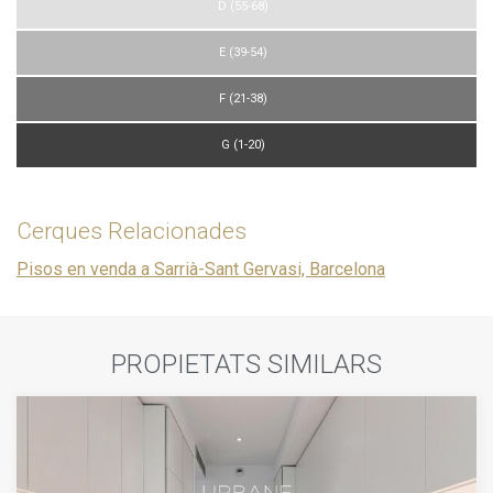
D (55-68)
E (39-54)
F (21-38)
G (1-20)
Cerques Relacionades
Pisos en venda a Sarrià-Sant Gervasi, Barcelona
PROPIETATS SIMILARS