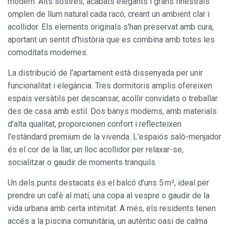
modern. Alts sostres, acabats elegants i grans finestrals
omplen de llum natural cada racó, creant un ambient clar i
acollidor. Els elements originals s'han preservat amb cura,
aportant un sentit d'història que es combina amb totes les
comoditats modernes.
La distribució de l'apartament està dissenyada per unir
funcionalitat i elegància. Tres dormitoris amplis ofereixen
espais versàtils per descansar, acollir convidats o treballar
des de casa amb estil. Dos banys moderns, amb materials
d'alta qualitat, proporcionen confort i reflecteixen
l'estàndard premium de la vivenda. L'espaiós saló-menjador
és el cor de la llar, un lloc acollidor per relaxar-se,
socialitzar o gaudir de moments tranquils.
Un dels punts destacats és el balcó d'uns 5 m², ideal per
prendre un cafè al matí, una copa al vespre o gaudir de la
vida urbana amb certa intimitat. A més, els residents tenen
accés a la piscina comunitària, un autèntic oasi de calma