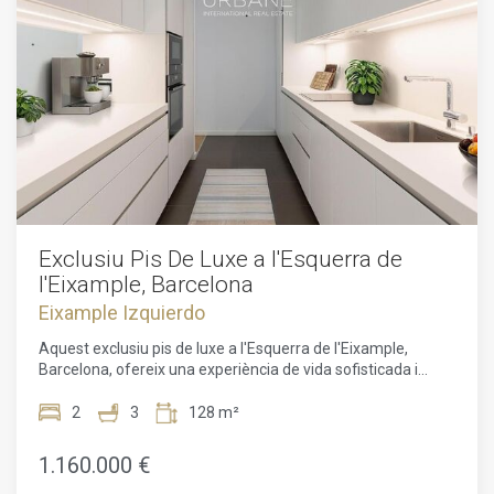
Exclusiu Pis De Luxe a l'Esquerra de
l'Eixample, Barcelona
Eixample Izquierdo
Aquest exclusiu pis de luxe a l'Esquerra de l'Eixample,
Barcelona, ofereix una experiència de vida sofisticada i
confortable en una de les zones més prestigioses i
cèntriques de la ciutat. Situat en un edifici de nova
2
3
128 m²
construcció, aquesta propietat d'alt standing ha estat
dissenyada segons els estàndards més alts de qualitat i
1.160.000 €
sostenibilitat, oferint l'equilibri perfecte entre disseny