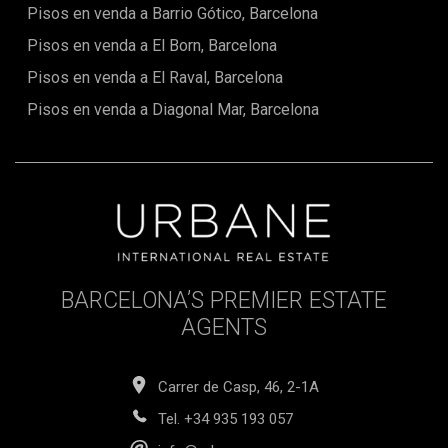
Pisos en venda a Barrio Gótico, Barcelona
aquesta excepció immobiliària que complirà totes les teves
expectatives. Aquest apartament forma part d'una
Pisos en venda a El Born, Barcelona
promoció que inclou cinc apartaments, amb preus que
varien de 520.000 a 580.000 euros, cadascun amb 2 o 3
Pisos en venda a El Raval, Barcelona
habitacions. No dubtis a contactar-nos per a qualsevol
consulta o per organitzar una visita; estarem encantats
Pisos en venda a Diagonal Mar, Barcelona
d'ajudar-te amb el teu projecte immobiliari!
BARCELONA’S PREMIER ESTATE
AGENTS
Carrer de Casp, 46, 2-1A
Tel.
+34 935 193 057