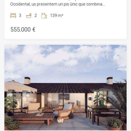
Occidental, us presentem un pis únic que combina
l'elegància de l'estil industrial amb la modernitat. Aquesta
propietat de 137 m² compta amb 3 habitacions espaioses, 2
3
2
139 m²
banys moderns, un balcó i una terrassa privada de 36 m².
L'apartament es troba en un edifici històric dissenyat per
555.000 €
l'arquitecte Santiago Casulleras als anys 50, combinant a la
perfecció el encant del passat amb el confort
contemporani. Antigament una escola i un taller tèxtil,
aquest edifici ha estat acuradament renovat per oferir un
espai de vida refinat i pràctic. El gran saló, obert a una cuina
moderna i totalment equipada, gaudeix de sostres alts i
grans finestres, típiques de l'arquitectura industrial, que
permeten que la llum natural inundin l'espai. Les tres
habitacions, lluminoses i ben dissenyades, ofereixen un
confort òptim i un espai d'emmagatzematge suficient per
satisfer les necessitats d'una família. Els dos banys,
equipats amb materials de qualitat, combinen funcionalitat i
disseny modern. Un dels banys compta amb una dutxa
italiana, mentre que l'altre té una banyera per oferir més
comoditat. El veritable punt fort d'aquest pis és la seva
terrassa privada de 36 m², un autèntic oasi al cor de la
ciutat. Aquest gran espai exterior permet gaudir de les suau
tardes mediterrànies, sopar a l'aire lliure o simplement