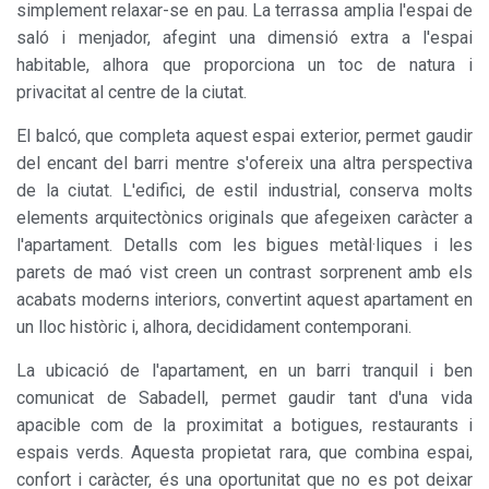
simplement relaxar-se en pau. La terrassa amplia l'espai de
Marketing i publicitat
saló i menjador, afegint una dimensió extra a l'espai
Aquestes cookies són utilitzades per emmagatzemar
habitable, alhora que proporciona un toc de natura i
informació sobre les preferències i les eleccions personals
de l'usuari a través de l'observació continuada dels seus
privacitat al centre de la ciutat.
hàbits de navegació. Gràcies a elles, podem conèixer els
hàbits de navegació al lloc web i mostrar publicitat
El balcó, que completa aquest espai exterior, permet gaudir
relacionada amb el perfil de navegació de l'usuari.
del encant del barri mentre s'ofereix una altra perspectiva
de la ciutat. L'edifici, de estil industrial, conserva molts
elements arquitectònics originals que afegeixen caràcter a
l'apartament. Detalls com les bigues metàl·liques i les
parets de maó vist creen un contrast sorprenent amb els
acabats moderns interiors, convertint aquest apartament en
un lloc històric i, alhora, decididament contemporani.
La ubicació de l'apartament, en un barri tranquil i ben
comunicat de Sabadell, permet gaudir tant d'una vida
apacible com de la proximitat a botigues, restaurants i
espais verds. Aquesta propietat rara, que combina espai,
confort i caràcter, és una oportunitat que no es pot deixar