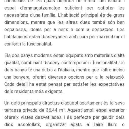
cadascuna de les quals disposa de molta llum natural i
espai d'emmagatzematge suficient per satisfer les
Sempre activades
Tècniques i funcionals
necessitats d'una família. L'habitació principal és de grans
dimensions, mentre que les altres dues també són ben
Aquest lloc web utilitza cookies pròpies per recopilar
informació amb la finalitat de millorar els nostres serveis.
espaioses, ideals per a nens o com a despatxos. Les
Si continua navegant, suposa l'acceptació de la instal·lació
habitacions estan dissenyades amb cura per maximitzar el
de les mateixes. L'usuari té la possibilitat de configurar el
navegador podent, si així ho desitja, impedir que siguin
confort i la funcionalitat.
instal·lades al disc dur, encara que haurà de tenir en
compte que aquesta acció podrà ocasionar dificultats de
Els dos banys moderns estan equipats amb materials d'alta
navegació de la pàgina web.
qualitat, combinant disseny contemporani i funcionalitat. Un
dels banys té una dutxa a l'italiana, mentre que l'altre inclou
Analítiques i personalització
una banyera, oferint diverses opcions per a la relaxació.
Permeten fer el seguiment i l'anàlisi del comportament
Cada detall ha estat pensat per satisfer les expectatives
dels usuaris d'aquest lloc web. La informació recollida
mitjançant aquest tipus de cookies s'utilitza en el
dels residents més exigents.
mesurament de l'activitat del web per a l'elaboració de
perfils de navegació dels usuaris per introduir millores en
Un dels principals atractius d'aquest apartament és la seva
funció de l'anàlisi de les dades d'ús que fan els usuaris del
servei. Permeten desar la informació de preferència de
terrassa privada de 36,44 m². Aquest ampli espai exterior
l'usuari per millorar la qualitat dels nostres serveis i oferir
ofereix vistes desvetllades i és perfecte per gaudir dels
una millor experiència a través de productes recomanats.
dies assolellats, organitzar àpats a l'aire lliure o