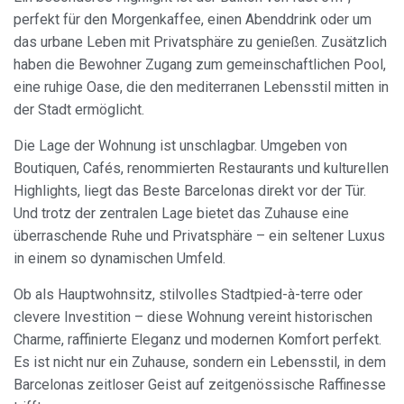
perfekt für den Morgenkaffee, einen Abenddrink oder um
Cookies ändern
das urbane Leben mit Privatsphäre zu genießen. Zusätzlich
haben die Bewohner Zugang zum gemeinschaftlichen Pool,
Immer aktiv
Technik und Funktional
eine ruhige Oase, die den mediterranen Lebensstil mitten in
der Stadt ermöglicht.
Diese Website verwendet eigene Cookies, um
Informationen zu sammeln, um unsere Dienste zu
verbessern. Wenn Sie weiter surfen, akzeptieren Sie deren
Die Lage der Wohnung ist unschlagbar. Umgeben von
Installation. Der Benutzer hat die Möglichkeit, seinen
Boutiquen, Cafés, renommierten Restaurants und kulturellen
Browser zu konfigurieren und auf Wunsch zu verhindern,
dass er auf seiner Festplatte installiert wird, obwohl er
Highlights, liegt das Beste Barcelonas direkt vor der Tür.
bedenken muss, dass dies zu Schwierigkeiten beim
Und trotz der zentralen Lage bietet das Zuhause eine
Navigieren auf der Website führen kann.
überraschende Ruhe und Privatsphäre – ein seltener Luxus
in einem so dynamischen Umfeld.
Analytik und Anpassung
Sie ermöglichen die Beobachtung und Analyse des
Ob als Hauptwohnsitz, stilvolles Stadtpied-à-terre oder
Verhaltens der Nutzer dieser Website. Die durch diese Art
clevere Investition – diese Wohnung vereint historischen
von Cookies gesammelten Informationen werden
verwendet, um die Aktivität des Webs zu messen, um
Charme, raffinierte Eleganz und modernen Komfort perfekt.
Benutzernavigationsprofile zu erstellen, um basierend auf
Es ist nicht nur ein Zuhause, sondern ein Lebensstil, in dem
der Analyse der Nutzungsdaten der Benutzer des Dienstes
Verbesserungen einzuführen. Sie ermöglichen es uns, die
Barcelonas zeitloser Geist auf zeitgenössische Raffinesse
Präferenzinformationen des Benutzers zu speichern, um