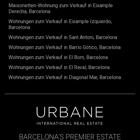
Maisonetten-Wohnung zum Verkauf in Eixample
Born Viertels ist zentral und grenzt an das Gotische Viertel,
Derecha, Barcelona
den Parc de la Ciutadella, das Eixample Viertel und den
Hafen. Dank seiner Lage ist es sehr einfach, den Rest der
Wohnungen zum Verkauf in Eixample Izquierdo,
Stadt mit verschiedenen Bus- und U-Bahnlinien zu
Barcelona
erreichen.
Wohnungen zum Verkauf in Sant Antoni, Barcelona
Wohnungen zum Verkauf in Barrio Gótico, Barcelona
Wohnungen zum Verkauf in El Born, Barcelona
Wohnungen zum Verkauf in El Raval, Barcelona
Wohnungen zum Verkauf in Diagonal Mar, Barcelona
BARCELONA’S PREMIER ESTATE