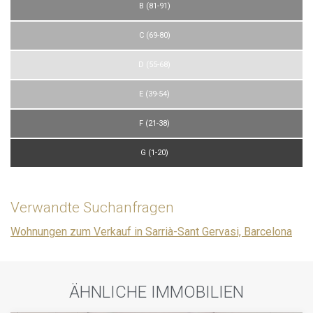
B (81-91)
C (69-80)
D (55-68)
E (39-54)
F (21-38)
G (1-20)
Verwandte Suchanfragen
Wohnungen zum Verkauf in Sarrià-Sant Gervasi, Barcelona
ÄHNLICHE IMMOBILIEN