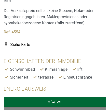
trifft.
die Qualität unserer Dienstleistungen zu verbessern und
durch empfohlene Produkte ein besseres Erlebnis zu
bieten.
Der Verkaufspreis enthält keine Steuern, Notar- oder
Registrierungsgebühren, Maklerprovisionen oder
Marketing und Publizität
hypothekenbezogene Kosten (falls zutreffend).
Diese Cookies werden verwendet, um Informationen über
Ref. 4554
die Präferenzen und persönlichen Entscheidungen des
Benutzers durch die kontinuierliche Beobachtung seiner
Surfgewohnheiten zu speichern. Dank ihnen können wir
Siehe Karte
die Surfgewohnheiten auf der Website kennen und
Werbung in Bezug auf das Surfprofil des Benutzers
anzeigen.
EIGENSCHAFTEN DER IMMOBILIE
Schwimmbad
Klimaanlage
lift
Sicherheit
terrasse
Einbauschränke
ENERGIEAUSWEIS
A (92-100)