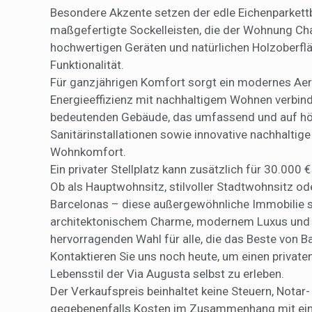
Besondere Akzente setzen der edle Eichenparkett
maßgefertigte Sockelleisten, die der Wohnung Cha
hochwertigen Geräten und natürlichen Holzoberfl
Funktionalität.
Für ganzjährigen Komfort sorgt ein modernes Ae
Energieeffizienz mit nachhaltigem Wohnen verbind
bedeutenden Gebäude, das umfassend und auf höc
Sanitärinstallationen sowie innovative nachhalti
Wohnkomfort.
Ein privater Stellplatz kann zusätzlich für 30.000
Ob als Hauptwohnsitz, stilvoller Stadtwohnsitz ode
Barcelonas – diese außergewöhnliche Immobilie st
architektonischem Charme, modernem Luxus und e
hervorragenden Wahl für alle, die das Beste von 
Kontaktieren Sie uns noch heute, um einen private
Lebensstil der Via Augusta selbst zu erleben.
Der Verkaufspreis beinhaltet keine Steuern, Nota
gegebenenfalls Kosten im Zusammenhang mit ein