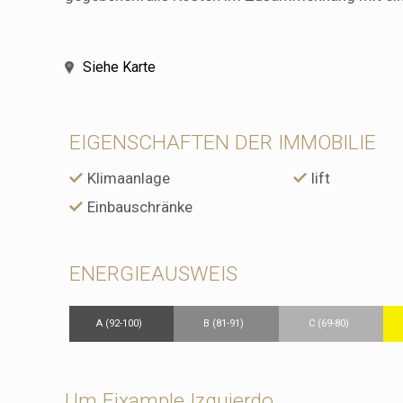
Siehe Karte
EIGENSCHAFTEN DER IMMOBILIE
Klimaanlage
lift
Einbauschränke
ENERGIEAUSWEIS
A (92-100)
B (81-91)
C (69-80)
Um Eixample Izquierdo