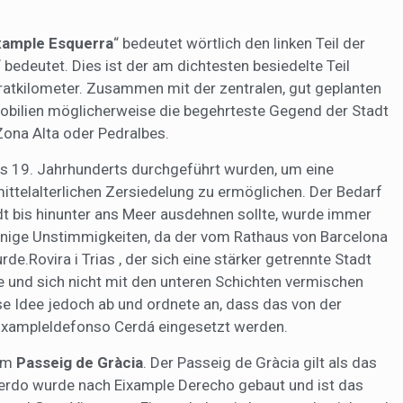
xample Esquerra
“ bedeutet wörtlich den linken Teil der
edeutet. Dies ist der am dichtesten besiedelte Teil
atkilometer. Zusammen mit der zentralen, gut geplanten
obilien möglicherweise die begehrteste Gegend der Stadt
ona Alta oder Pedralbes.
des 19. Jahrhunderts durchgeführt wurden, um eine
mittelalterlichen Zersiedelung zu ermöglichen. Der Bedarf
dt bis hinunter ans Meer ausdehnen sollte, wurde immer
 einige Unstimmigkeiten, da der vom Rathaus von Barcelona
.Rovira i Trias , der sich eine stärker getrennte Stadt
te und sich nicht mit den unteren Schichten vermischen
se Idee jedoch ab und ordnete an, dass das von der
xampleldefonso Cerdá eingesetzt werden.
vom
Passeig de Gràcia
. Der Passeig de Gràcia gilt als das
ierdo wurde nach Eixample Derecho gebaut und ist das