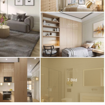
ies ändern
k und Funktional
Imm
7 Bild
ebsite verwendet eigene Cookies, um Informationen zu sammeln, um
 zu verbessern. Wenn Sie weiter surfen, akzeptieren Sie deren Installat
r hat die Möglichkeit, seinen Browser zu konfigurieren und auf Wunsch
ern, dass er auf seiner Festplatte installiert wird, obwohl er bedenken 
es zu Schwierigkeiten beim Navigieren auf der Website führen kann.