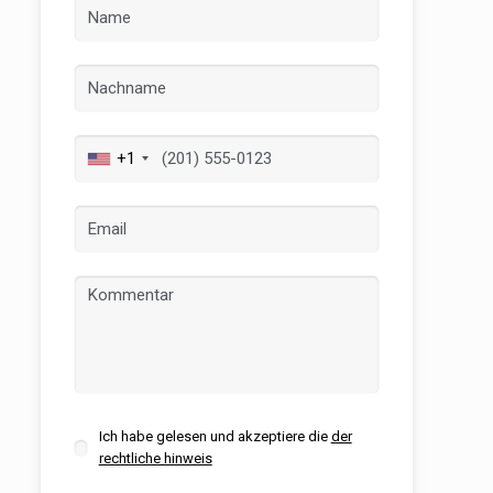
+1
er aktiv
 unsere
ion. Der
 zu
Ich habe gelesen und akzeptiere die
der
muss,
rechtliche hinweis