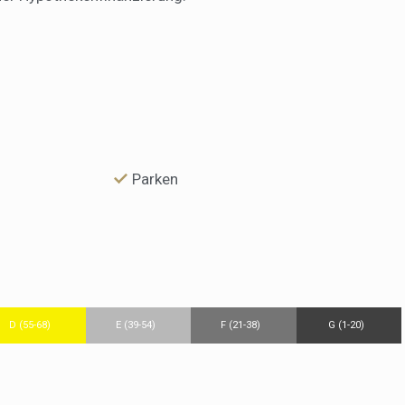
Parken
D (55-68)
E (39-54)
F (21-38)
G (1-20)