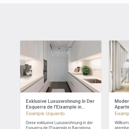
Exklusive Luxuswohnung In Der
Moder
Esquerra de l'Eixample in
Apartm
Barcelona
geräu
Eixample Izquierdo
Eixamp
Wohn
Diese exklusive Luxuswohnung in der
Willkom
Esquerra de l'Eixample in Barcelona
atember