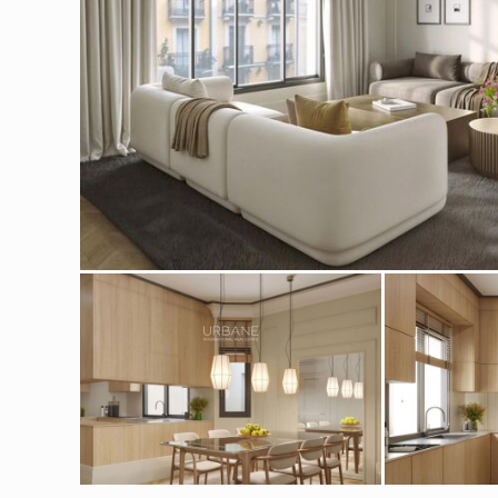
Cook
Techni
Diese W
Dienste
Benutze
verhind
dass di