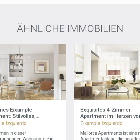
ÄHNLICHE IMMOBILIEN
nes Eixample
Exquisites 4-Zimmer-
ent: Stilvolles,
Apartment im Herzen vo
miges und bequemes
Barcelona
le Izquierdo
Eixample Izquierdo
en
men in dieser
Mallorca Apartments ist eine 
aubenden Wohnung, die in
Apartmentanlage, die gerade