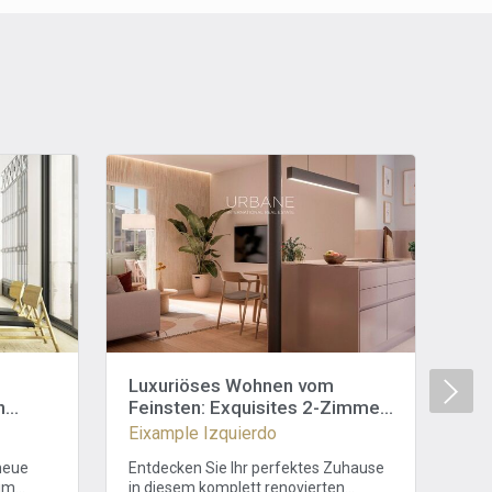
Luxuriöses Wohnen vom
El
n
Feinsten: Exquisites 2-Zimmer-
mit
Apartment in Barcelona
Izq
Eixample Izquierdo
Eix
neue
Entdecken Sie Ihr perfektes Zuhause
Wil
 im
in diesem komplett renovierten
Qua