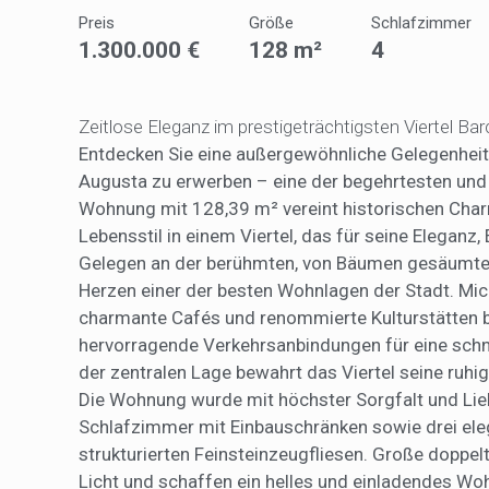
Analy
Preis
Größe
Schlafzimmer
1.300.000 €
128 m²
4
Sie erm
Website
verwend
erstell
Zeitlose Eleganz im prestigeträchtigsten Viertel Ba
Verbess
Benutze
Entdecken Sie eine außergewöhnliche Gelegenheit
durch e
Augusta zu erwerben – eine der begehrtesten und
Wohnung mit 128,39 m² vereint historischen Char
Market
Lebensstil in einem Viertel, das für seine Eleganz,
Diese C
Gelegen an der berühmten, von Bäumen gesäumten 
persönl
Herzen einer der besten Wohnlagen der Stadt. Mich
seiner 
auf der
charmante Cafés und renommierte Kulturstätten be
anzeige
hervorragende Verkehrsanbindungen für eine schne
der zentralen Lage bewahrt das Viertel seine ru
Die Wohnung wurde mit höchster Sorgfalt und Liebe
Schlafzimmer mit Einbauschränken sowie drei el
strukturierten Feinsteinzeugfliesen. Große doppel
Licht und schaffen ein helles und einladendes W