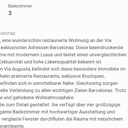
tik und Anpassung
Badezimmer
3
öglichen die Beobachtung und Analyse des Verhaltens der Nutzer dies
. Die durch diese Art von Cookies gesammelten Informationen werden
et, um die Aktivität des Webs zu messen, um Benutzernavigationsprofi
en, um basierend auf der Analyse der Nutzungsdaten der Benutzer des 
rcelonas
erungen einzuführen. Sie ermöglichen es uns, die Präferenzinformati
rs zu speichern, um die Qualität unserer Dienstleistungen zu verbesse
, eine wunderschön restaurierte Wohnung an der Via
mpfohlene Produkte ein besseres Erlebnis zu bieten.
 exklusivsten Adressen Barcelonas. Diese beeindruckende
me mit modernem Luxus und bietet einen unvergleichlichen
ing und Publizität
 Exklusivität und hohe Lebensqualität bekannt ist.
ookies werden verwendet, um Informationen über die Präferenzen und
Via Augusta, befindet sich diese besondere Immobilie im
ichen Entscheidungen des Benutzers durch die kontinuierliche Beobac
elin-prämierte Restaurants, exklusive Boutiquen,
Surfgewohnheiten zu speichern. Dank ihnen können wir die Surfgewohn
 Website kennen und Werbung in Bezug auf das Surfprofil des Benutze
finden sich in unmittelbarer Nähe. Gleichzeitig sorgen
n.
lle Verbindung zu allen wichtigen Zielen Barcelonas. Trotz
Konfiguration speichern
Alle akzeptieren
hige und gehobene Wohnatmosphäre.
 zum Detail gestaltet. Sie verfügt über vier großzügige
egante Badezimmer mit hochwertiger Ausstattung und
t verglaste Fenster durchfluten die Räume mit natürlichem
ohnambiente.