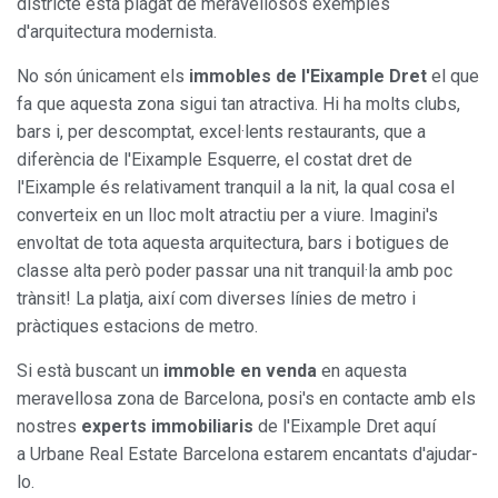
districte està plagat de meravellosos exemples
d'arquitectura modernista.
No són únicament els
immobles de l'Eixample Dret
el que
fa que aquesta zona sigui tan atractiva. Hi ha molts clubs,
bars i, per descomptat, excel·lents restaurants, que a
diferència de l'Eixample Esquerre, el costat dret de
l'Eixample és relativament tranquil a la nit, la qual cosa el
converteix en un lloc molt atractiu per a viure. Imagini's
envoltat de tota aquesta arquitectura, bars i botigues de
classe alta però poder passar una nit tranquil·la amb poc
trànsit! La platja, així com diverses línies de metro i
pràctiques estacions de metro.
Si està buscant un
immoble en venda
en aquesta
meravellosa zona de Barcelona, posi's en contacte amb els
nostres
experts immobiliaris
de l'Eixample Dret aquí
a Urbane Real Estate Barcelona estarem encantats d'ajudar-
lo.