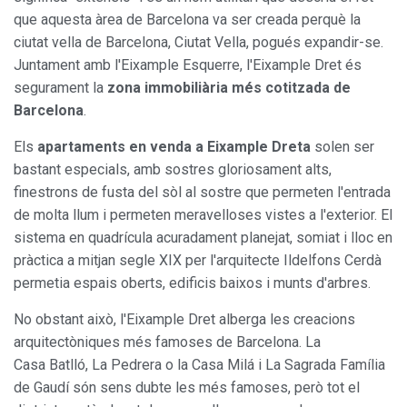
l'usuari per millorar la qualitat dels nostres serveis i oferir
que aquesta àrea de Barcelona va ser creada perquè la
una millor experiència a través de productes recomanats.
ciutat vella de Barcelona, Ciutat Vella, pogués expandir-se.
Juntament amb l'Eixample Esquerre, l'Eixample Dret és
Marketing i publicitat
segurament la
zona immobiliària més cotitzada de
Aquestes cookies són utilitzades per emmagatzemar
Barcelona
.
informació sobre les preferències i les eleccions personals
de l'usuari a través de l'observació continuada dels seus
hàbits de navegació. Gràcies a elles, podem conèixer els
Els
apartaments en venda a Eixample Dreta
solen ser
hàbits de navegació al lloc web i mostrar publicitat
bastant especials, amb sostres gloriosament alts,
relacionada amb el perfil de navegació de l'usuari.
finestrons de fusta del sòl al sostre que permeten l'entrada
de molta llum i permeten meravelloses vistes a l'exterior. El
sistema en quadrícula acuradament planejat, somiat i lloc en
pràctica a mitjan segle XIX per l'arquitecte Ildelfons Cerdà
permetia espais oberts, edificis baixos i munts d'arbres.
No obstant això, l'Eixample Dret alberga les creacions
arquitectòniques més famoses de Barcelona. La
Casa Batlló, La Pedrera o la Casa Milá i La Sagrada Família
de Gaudí són sens dubte les més famoses, però tot el