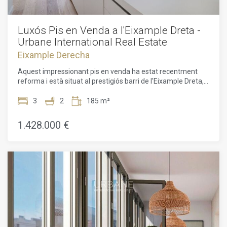
Luxós Pis en Venda a l'Eixample Dreta -
Urbane International Real Estate
Eixample Derecha
Aquest impressionant pis en venda ha estat recentment
reforma i està situat al prestigiós barri de l'Eixample Dreta, a
només uns passos del Passeig de Gràcia i la Plaça
Catalunya. Amb una ubicació privilegiada, aquesta propietat
3
2
185 m²
ofereix un estil de vida de luxe en una de les zones més
desitjades de Barcelona. Ubicat al segon pis d'un edifici
1.428.000 €
completament reforma, aquest pis de 158m2 compta amb
un balcó de 12m2, tres dormitoris dobles, dos banys, un
espaiós saló/menjador amb cuina oberta i accés al balcó.
Els acabats de alta qualitat i els detalls elegants es
combinen per crear un ambient sofisticat i acollidor. A
l'entrar a l'apartament, seràs rebut per un petit vestibul que
condueix a la cuina, totalment equipada amb
electrodomèstics de primera qualitat. El saló/menjador
ofereix un espai ideal per a l'entreteniment, amb accés
directe al balcó, perfecte per gaudir del clima mediterrani.
La zona de nit ofereix privacitat i confort, amb una habitació