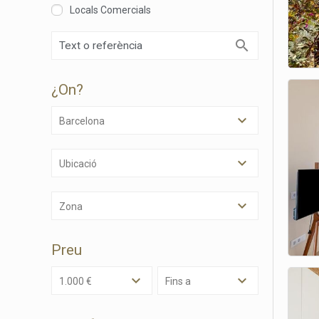
Locals Comercials
¿on?
Barcelona
Modif
Ubicació
Tècniq
Zona
Aquest l
millorar
de les m
Preu
desitja,
compte 
1.000 €
Fins a
Analít