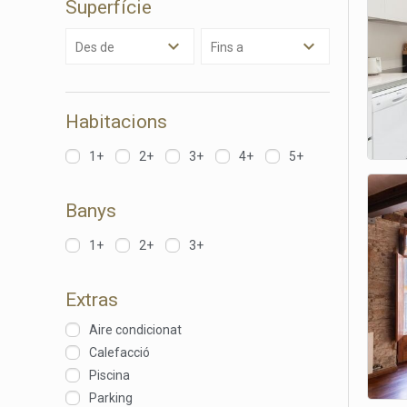
Superfície
Permete
La info
de l'act
Des de
Fins a
introdui
Permeten
nostres
Habitacions
Marketi
1+
2+
3+
4+
5+
Aqueste
preferèn
dels se
navegaci
Banys
l'usuari.
1+
2+
3+
Extras
Aire condicionat
Calefacció
Piscina
Parking