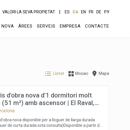
VALORI LA SEVA PROPIETAT
ES
CA
EN
FR
DE
РУ
 NOVA
ÀREES
SERVEIS
EMPRESA
CONTACTE
Llistat
Mosaic
Mapa
is d'obra nova d'1 dormitori molt
 (51 m²) amb ascensor | El Raval,
 | Disponible a partir de l'1 de juliol
arcelona
r de llarga durada | 1.650 €/mes
'obra nova disponible per a lloguer de llarga durada
guer de curta durada sota consulta)Disponible a partir de