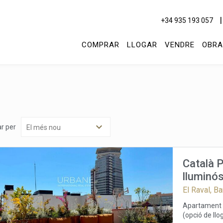
+34 935 193 057
COMPRAR
LLOGAR
VENDRE
OBRA
r per
Català P
lluminós
Barcelona
El Raval, B
| Llogue
Apartament d
(opció de llo