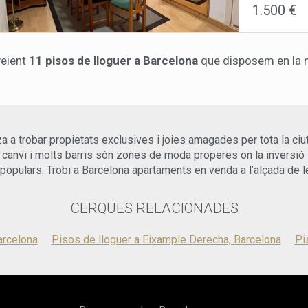
1.500 €
trens, així c
pràctic, equi
en primer pis
comoditat, l'
habitacions i
una temperatu
saló és espai
d'alta veloci
veient
11 pisos de lloguer a Barcelona
que disposem en la n
totalment e
converteix en
gaudir de les
o gaudir de c
perfecte pe
prioritat, p
amb bon gust 
instal·lat, qu
troba en exce
Raval, una de
agradable.Ja 
estaràs envol
a a trobar propietats exclusives i joies amagades per tota la ciu
una opció id
pocs minuts 
Barcelona, of
Boqueria, el
canvi i molts barris són zones de moda properes on la inversió i
a més informa
Rambles. A m
populars. Trobi a Barcelona apartaments en venda a l’alçada de l
transport púb
mensual és d
CERQUES RELACIONADES
estada tempo
oportunitat 
una ubicació 
arcelona
Pisos de lloguer a Eixample Derecha, Barcelona
Pi
perdis l'opo
Contacta'ns a
assegurar el 