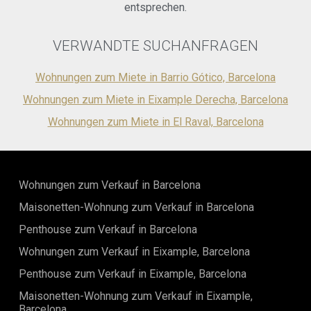
Barcelonas zu sichern!
entsprechen.
und bietet ein ausgezeichnetes Preis-Leistungs-
Verhältnis.Kontaktieren Sie uns für weitere Informationen
und um eine Besichtigung zu vereinbaren!
VERWANDTE SUCHANFRAGEN
Wohnungen zum Miete in Barrio Gótico, Barcelona
Wohnungen zum Miete in Eixample Derecha, Barcelona
Wohnungen zum Miete in El Raval, Barcelona
Wohnungen zum Verkauf in Barcelona
Maisonetten-Wohnung zum Verkauf in Barcelona
Penthouse zum Verkauf in Barcelona
Wohnungen zum Verkauf in Eixample, Barcelona
Penthouse zum Verkauf in Eixample, Barcelona
Maisonetten-Wohnung zum Verkauf in Eixample,
Barcelona