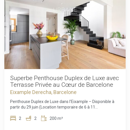
lumineux ouvrant sur un balcon privé, l'endroit idéal pour
savourer un café le matin ou se détendre après une journée
bien remplie. Entièrement meublé et équipé de la
climatisation, il est prêt à vous accueillir immédiatement
dans un cadre de vie confortable. Que vous souhaitiez
découvrir l'atmosphère unique du quartier gothique, vous
promener le long du front de mer ou profiter du meilleur de
Barcelone à votre porte, cet appartement représente une
opportunité exceptionnelle de vivre pleinement la ville. Ne
manquez pas cette opportunité. Contactez-nous dès
aujourd'hui pour organiser une visite et découvrir votre futur
chez-vous à Barcelone !
Superbe Penthouse Duplex de Luxe avec
Terrasse Privée au Cœur de Barcelone
Eixample Derecha, Barcelone
Penthouse Duplex de Luxe dans l'Eixample – Disponible à
partir du 29 juin (Location temporaire de 6 à 11
mois)Disponible à partir du 29 juinDécouvrez un cadre de vie
exceptionnel au cœur de Barcelone avec ce superbe
2
2
200 m²
penthouse duplex situé dans le prestigieux quartier de
l'Eixample, à quelques pas de l'emblématique Arc de