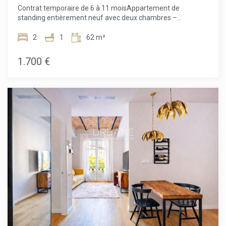
d'excellentes connexions de transports en commun et de
Contrat temporaire de 6 à 11 moisAppartement de
tous les services essentiels.Ce penthouse exclusif
standing entièrement neuf avec deux chambres –
représente une opportunité rare de profiter d'un style de vie
Disponible à partir du 11 juinRésidence exclusive au cœur de
raffiné dans l'un des quartiers les plus prestigieux et
BarceloneSoyez la première personne à vivre dans ce
2
1
62 m²
dynamiques de Barcelone.Durée de location : 6–11
superbe appartement de deux chambres, entièrement
moisDisponible à partir du : 29 juin
rénové et jamais habité, situé dans un immeuble
1.700 €
soigneusement restauré au cœur de Barcelone. Alliant
design contemporain et éléments architecturaux d'origine
préservés, cette résidence offre un cadre de vie urbain
raffiné avec tout le confort moderne. Les résidents
bénéficient également d'un accès à une terrasse commune
sur le toit offrant une vue panoramique spectaculaire sur la
ville ainsi que d'un ascenseur moderne.Les atouts de
l'appartementCe lumineux appartement de 51 m² a été
aménagé avec soin par un décorateur d'intérieur afin de
créer une atmosphère élégante et chaleureuse. L'espace de
vie ouvert relie harmonieusement le salon, la salle à manger
et une cuisine haut de gamme entièrement équipée,
optimisant confort et fonctionnalité.Un magnifique mur de
style rustique apporte du caractère et de la chaleur à
l'espace de vie, complété par du mobilier élégant, des
luminaires design et des éléments décoratifs
soigneusement sélectionnés. De grandes portes donnent