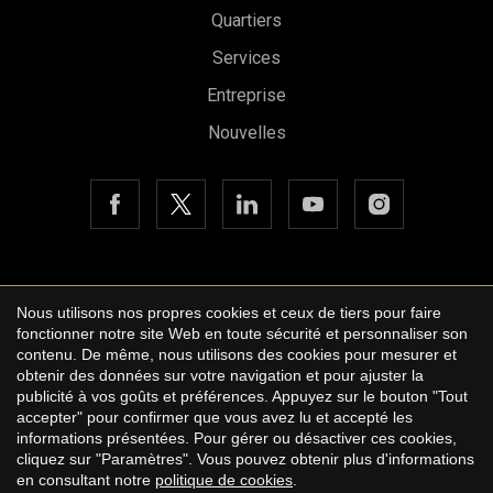
Quartiers
Enregistrer les paramètres
Tout accepter
Services
Entreprise
Nouvelles
Copyright © 2026 Urbane International Real Estate
Nous utilisons nos propres cookies et ceux de tiers pour faire
Avis légal
fonctionner notre site Web en toute sécurité et personnaliser son
contenu. De même, nous utilisons des cookies pour mesurer et
Politique de confidentialité
obtenir des données sur votre navigation et pour ajuster la
publicité à vos goûts et préférences. Appuyez sur le bouton "Tout
Cookie Policy
accepter" pour confirmer que vous avez lu et accepté les
by
iEstrategic
informations présentées. Pour gérer ou désactiver ces cookies,
cliquez sur "Paramètres". Vous pouvez obtenir plus d'informations
en consultant notre
politique de cookies
.