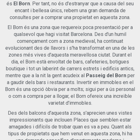
dissenyats amb acabats moderns i elegants que combinen
és
El Born
. Per tant, no és d'estranyar que a causa del seu
cèntrica per gaudir de tot el que Barcelona pot oferir.No
estil amb funcionalitat.Al cor de la llar, la cuina d'oficina
encant i bellesa únics, rebem una gran demanda de
perdis l'oportunitat de viure en aquest encantador
oberta és contemporània, completament equipada i ideal
apartament. Contacta'ns ara per a més informació o per
consultes per a comprar una propietat en aquesta zona.
per cuinar, rebre convidats o gaudir de menjars relaxats. Un
concertar una visita i assegurar el teu lloc al vibrant cor de
element destacat és el sostre volta català tradicional, que
El Born és una zona que requereix poca presentació per a
Barcelona!
aporta calidesa, caràcter i un toc del veritable encant de
qualsevol que hagi visitat Barcelona. Des d'un humil
Barcelona.Situat a la tercera planta, l'apartament compta
començament com a zona medieval, ha continuat
amb aire condicionat (fred/calor), sistema d'alarma i accés
evolucionant des de llavors i s'ha transformat en una de les
fàcil a través de dos ascensors. Els residents gaudeixen de
zones més vives d'aquesta meravellosa ciutat. Durant el
serveis premium de l'edifici, com a consergeria i gimnàs
completament equipat, assegurant un alt nivell de confort i
dia, el Born està envoltat de bars, cafeteries, botigues
comoditat.Situat a la icònica Avinguda Diagonal, a la
boutique i tot un laberint de carrers estrets i edificis antics,
cobejada Dreta de l'Eixample, la zona ofereix arquitectura
mentre que a la nit la gent acudeix al
Passeig del Born
per
elegant, amplis bulevards i el millor de l'estil de vida
a gaudir dels bars i restaurants. Invertir en immobles en el
barceloní. Botigues de disseny, cafès amb encant,
Born és una opció òbvia per a molts; sigui per a ús personal
excel·lents restaurants, supermercats i serveis essencials
o com a compra per a llogar, el Born ofereix una increïble
estan a prop. La zona està molt ben connectada, amb
varietat d'immobles.
múltiples opcions d'autobús, tramvia i metro, facilitant
l'accés a tota la ciutat.Interessat? Contacta'ns ara per rebre
Des dels balcons d'aquesta zona, s'aprecien unes vistes
tots els detalls i concertar una visita privada abans que
impressionants que inclouen Places que semblen estar
aquesta propietat única es llogui.Avís legal:Tractant-se
amagades i difícils de trobar quan es va a peu. Quant als
d'una propietat de nova construcció (2024), el preu del
lloguer no està subjecte a l'Índex de Preus del Lloguer de
tipus de propietats que hem venut en aquesta zona, hi ha
Catalunya, segons la Llei 12/2023 de 24 de maig, sobre el