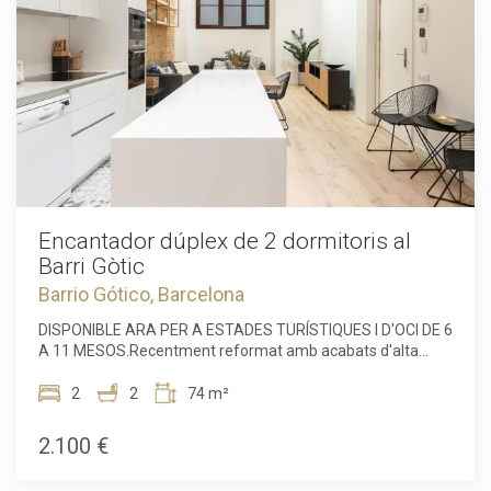
primer dia. Tant si vols viure l'atmosfera única del Barri
Gòtic, passejar pel front marítim o tenir el millor de
Barcelona a tocar, aquest habitatge és una oportunitat
excepcional per gaudir de la ciutat. No deixis escapar
aquesta oportunitat. Contacta amb nosaltres avui mateix
per concertar una visita i descobrir la teva nova llar a
Barcelona!
Encantador dúplex de 2 dormitoris al
Barri Gòtic
Barrio Gótico, Barcelona
DISPONIBLE ARA PER A ESTADES TURÍSTIQUES I D'OCI DE 6
A 11 MESOS.Recentment reformat amb acabats d'alta
qualitat, aquest elegant dúplex de dos dormitoris es troba al
cor del Barri Gòtic de Barcelona.Situat a la planta baixa,
2
2
74 m²
l'habitatge ofereix una sensació de privacitat excepcional, ja
que no té contacte directe amb el carrer. En entrar-hi,
2.100 €
trobem un espai diàfan, ampli i sofisticat, amb sostres alts
impressionants, que integra la sala d'estar i la cuina en un