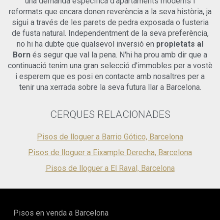
una demanda específica d'apartaments moderns i
Dret a l'Habitatge, i la normativa regional aplicable.
reformats que encara donen reverència a la seva història, ja
sigui a través de les parets de pedra exposada o fusteria
de fusta natural. Independentment de la seva preferència,
no hi ha dubte que qualsevol inversió en
propietats al
Born
és segur que val la pena. N'hi ha prou amb dir que a
continuació tenim una gran selecció d'immobles per a vostè
i esperem que es posi en contacte amb nosaltres per a
tenir una xerrada sobre la seva futura llar a Barcelona.
CERQUES RELACIONADES
Pisos de lloguer a Barrio Gótico, Barcelona
Pisos de lloguer a Eixample Derecha, Barcelona
Pisos de lloguer a El Raval, Barcelona
Pisos en venda a Barcelona