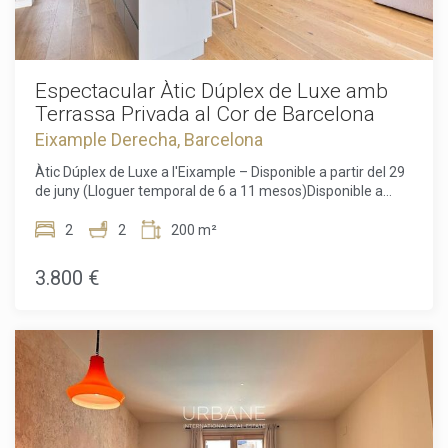
Espectacular Àtic Dúplex de Luxe amb
Terrassa Privada al Cor de Barcelona
Eixample Derecha, Barcelona
Àtic Dúplex de Luxe a l'Eixample – Disponible a partir del 29
de juny (Lloguer temporal de 6 a 11 mesos)Disponible a
partir del 29 de junyGaudeix d'una experiència de luxe al cor
de Barcelona amb aquest espectacular àtic dúplex situat al
2
2
200 m²
prestigiós districte de l'Eixample, a pocs passos de
l'emblemàtic Arc de Triomf.Amb 140 m² de superfície
3.800 €
interior i una terrassa privada de 18 m², aquest habitatge
excepcional combina elegància, confort i privacitat. Disposa
de dues àmplies habitacions dobles i dos banys complets,
fet que el converteix en una opció ideal per a professionals,
parelles o famílies que busquin una residència temporal
d'alt nivell.Situat a l'última planta de l'edifici, l'habitatge
gaudeix d'una gran lluminositat durant tot el dia. Els terres
de parquet natural, l'aire condicionat, la calefacció i el
sistema d'alarma garanteixen el màxim confort i seguretat.