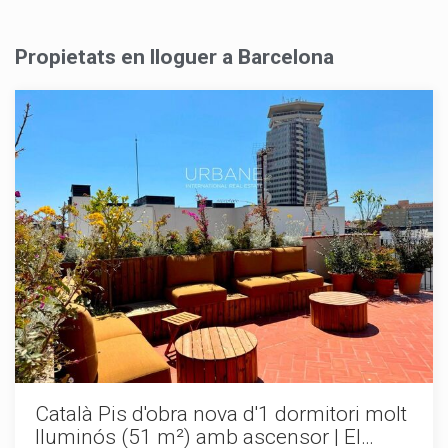
Propietats en lloguer a Barcelona
Modificar cookies
Català Pis d'obra nova d'1 dormitori molt
lluminós (51 m²) amb ascensor | El
Sempre activades
Tècniques i funcionals