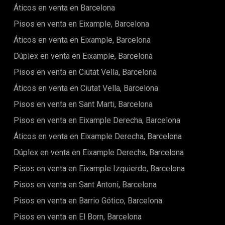
Áticos en venta en Barcelona
desconectar.La cocina, de concepto abierto, está
completamente equipada con electrodomésticos
Pisos en venta en Eixample, Barcelona
modernos, incluyendo nevera, microondas, vitrocerámica y
utensilios de cocina, lo que la convierte en un espacio
Áticos en venta en Eixample, Barcelona
funcional para preparar tus comidas.El dormitorio cuenta
Dúplex en venta en Eixample, Barcelona
con una cómoda cama doble y espacio de almacenamiento
para tus pertenencias, asegurando un buen descanso
Pisos en venta en Ciutat Vella, Barcelona
después de un día explorando la ciudad. El baño es moderno
y práctico, equipado con ducha y acabados de alta
Áticos en venta en Ciutat Vella, Barcelona
calidad.Para tu comodidad, el apartamento incluye aire
Pisos en venta en Sant Marti, Barcelona
acondicionado, ideal para mantener una temperatura
agradable tanto en verano como en invierno. Además, el
Pisos en venta en Eixample Derecha, Barcelona
wifi de alta velocidad (300 Mbps) está incluido en el alquiler,
lo que lo convierte en una excelente opción para trabajar
Áticos en venta en Eixample Derecha, Barcelona
desde casa, estudiar o disfrutar de contenido en línea sin
Dúplex en venta en Eixample Derecha, Barcelona
interrupciones.La seguridad es una prioridad, por lo que el
apartamento cuenta con un sistema de alarma instalado,
Pisos en venta en Eixample Izquierdo, Barcelona
ofreciéndote tranquilidad durante tu estancia.Ubicado en El
Raval, una de las zonas más vibrantes y multiculturales de
Pisos en venta en Sant Antoni, Barcelona
Barcelona, estarás rodeado de una amplia oferta cultural,
Pisos en venta en Barrio Gótico, Barcelona
gastronómica y de ocio. A pocos minutos a pie, encontrarás
lugares emblemáticos como el Mercado de la Boquería, el
Pisos en venta en El Born, Barcelona
MACBA (Museo de Arte Contemporáneo de Barcelona) y