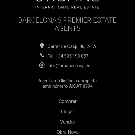
d'agència ni despeses relacionades amb la hipoteca, si
escau.
BARCELONA’S PREMIER ESTATE
AGENTS
Carrer de Casp, 46, 2-1A
Tel.
+34 935 193 057
info@urbanegroup.es
Agent amb llicència completa
amb número AICAT 8994
Comprar
Llogar
Vendre
Obra Nova