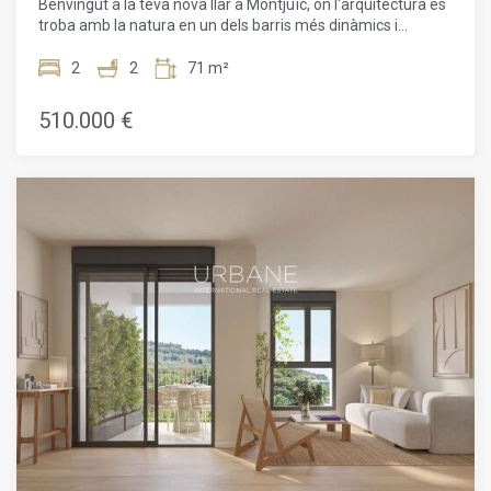
Benvingut a la teva nova llar a Montjuïc, on l'arquitectura es
troba amb la natura en un dels barris més dinàmics i
desitjats de Barcelona. Aquest espaiós pis de 78 m² ofereix
2 dormitoris i 2 banys, dissenyat perfectament per
2
2
71 m²
combinar confort, elegància i sostenibilitat. Amb abundant
llum natural, grans finestres i una petita terrassa privada, el
510.000 €
pis ofereix una distribució oberta i lluminosa que millora la
connexió entre els espais interiors i exteriors. Situat al
costat dels amplis paisatges verds del Parc de Montjuïc, la
residència forma part d'un projecte arquitectònic innovador
d'Adoras Atelier Arquitectura, un estudi reconegut pel seu
enfocament sostenible, lliure i contemporani del disseny. El
disseny de l'edifici integra la sofisticació urbana amb la
serenor de la natura, oferint un estil de vida inspirador que
reflecteix el millor de l'esperit mediterrani. L'habitatge
forma part d'un complex residencial que compta amb
zones comunitàries dissenyades meticulosament, incloent-
hi un gimnàs i una terrassa amb piscina, que conviden els
residents a relaxar-se mentre gaudeixen d'unes vistes
panoràmiques de la ciutat. La seva ubicació estratègica us
situa a pocs minuts de serveis essencials: escoles,
supermercats, farmàcies, centres de salut, bancs i
benzineres, garantint la comoditat diària a la vostra porta.
També hi ha disponible una plaça d'aparcament opcional.Els