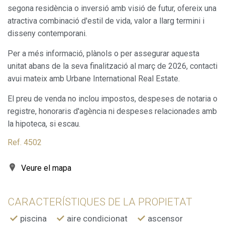
una millor experiència a través de productes recomanats.
segona residència o inversió amb visió de futur, ofereix una
atractiva combinació d'estil de vida, valor a llarg termini i
disseny contemporani.
Marketing i publicitat
Aquestes cookies són utilitzades per emmagatzemar
Per a més informació, plànols o per assegurar aquesta
informació sobre les preferències i les eleccions personals
unitat abans de la seva finalització al març de 2026, contacti
de l'usuari a través de l'observació continuada dels seus
hàbits de navegació. Gràcies a elles, podem conèixer els
avui mateix amb Urbane International Real Estate.
hàbits de navegació al lloc web i mostrar publicitat
relacionada amb el perfil de navegació de l'usuari.
El preu de venda no inclou impostos, despeses de notaria o
registre, honoraris d'agència ni despeses relacionades amb
la hipoteca, si escau.
Ref. 4502
Veure el mapa
CARACTERÍSTIQUES DE LA PROPIETAT
piscina
aire condicionat
ascensor