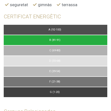
seguretat
gimnàs
terrassa
CERTIFICAT ENERGÈTIC
A (92-100)
B (81-91)
C (69-80)
D (55-68)
E (39-54)
F (21-38)
G (1-20)