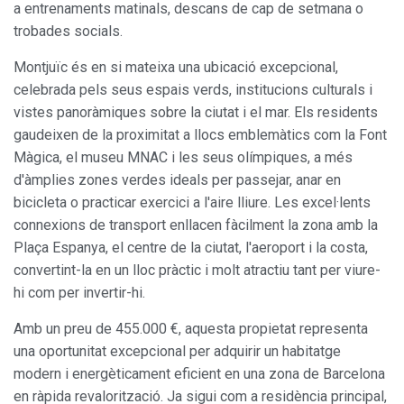
a entrenaments matinals, descans de cap de setmana o
trobades socials.
Modificar cookies
Montjuïc és en si mateixa una ubicació excepcional,
celebrada pels seus espais verds, institucions culturals i
Sempre activades
Tècniques i funcionals
vistes panoràmiques sobre la ciutat i el mar. Els residents
Aquest lloc web utilitza cookies pròpies per recopilar
gaudeixen de la proximitat a llocs emblemàtics com la Font
informació amb la finalitat de millorar els nostres serveis.
Si continua navegant, suposa l'acceptació de la instal·lació
Màgica, el museu MNAC i les seus olímpiques, a més
de les mateixes. L'usuari té la possibilitat de configurar el
d'àmplies zones verdes ideals per passejar, anar en
navegador podent, si així ho desitja, impedir que siguin
instal·lades al disc dur, encara que haurà de tenir en
bicicleta o practicar exercici a l'aire lliure. Les excel·lents
compte que aquesta acció podrà ocasionar dificultats de
connexions de transport enllacen fàcilment la zona amb la
navegació de la pàgina web.
Plaça Espanya, el centre de la ciutat, l'aeroport i la costa,
convertint-la en un lloc pràctic i molt atractiu tant per viure-
Analítiques i personalització
hi com per invertir-hi.
Permeten fer el seguiment i l'anàlisi del comportament
dels usuaris d'aquest lloc web. La informació recollida
Amb un preu de 455.000 €, aquesta propietat representa
mitjançant aquest tipus de cookies s'utilitza en el
mesurament de l'activitat del web per a l'elaboració de
una oportunitat excepcional per adquirir un habitatge
perfils de navegació dels usuaris per introduir millores en
modern i energèticament eficient en una zona de Barcelona
funció de l'anàlisi de les dades d'ús que fan els usuaris del
servei. Permeten desar la informació de preferència de
en ràpida revalorització. Ja sigui com a residència principal,
l'usuari per millorar la qualitat dels nostres serveis i oferir