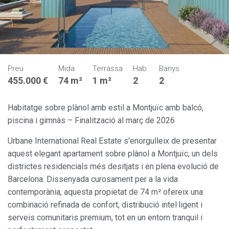
Preu
Mida
Terrassa
Hab.
Banys
455.000 €
74 m²
1 m²
2
2
Habitatge sobre plànol amb estil a Montjuïc amb balcó,
piscina i gimnàs – Finalització al març de 2026
Urbane International Real Estate s'enorgulleix de presentar
aquest elegant apartament sobre plànol a Montjuïc, un dels
districtes residencials més desitjats i en plena evolució de
Barcelona. Dissenyada curosament per a la vida
contemporània, aquesta propietat de 74 m² ofereix una
combinació refinada de confort, distribució intel·ligent i
serveis comunitaris premium, tot en un entorn tranquil i