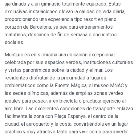
ajardinada y a un gimnasio totalmente equipado. Estas
exclusivas instalaciones elevan la calidad de vida diaria,
Modificar cookies
proporcionando una experiencia tipo resort en pleno
corazón de Barcelona, ya sea para entrenamientos
matutinos, descanso de fin de semana o encuentros
Siempre activas
Técnicas y funcionales
sociales.
Este sitio web utiliza Cookies propias para recopilar
información con la finalidad de mejorar nuestros servicios.
Montjuïc es en sí misma una ubicación excepcional,
Si continua navegando, supone la aceptación de la
instalación de las mismas. El usuario tiene la posibilidad
celebrada por sus espacios verdes, instituciones culturales
de configurar su navegador pudiendo, si así lo desea,
y vistas panorámicas sobre la ciudad y el mar. Los
impedir que sean instaladas en su disco duro, aunque
deberá tener en cuenta que dicha acción podrá ocasionar
residentes disfrutan de la proximidad a lugares
dificultades de navegación de la página web.
emblemáticos como la Fuente Mágica, el museo MNAC y
las sedes olímpicas, además de amplias zonas verdes
Analíticas y personalización
ideales para pasear, ir en bicicleta o practicar ejercicio al
Permiten realizar el seguimiento y análisis del
aire libre. Las excelentes conexiones de transporte enlazan
comportamiento de los usuarios de este sitio web. La
fácilmente la zona con Plaça Espanya, el centro de la
información recogida mediante este tipo de cookies se
utiliza en la medición de la actividad de la web para la
ciudad, el aeropuerto y la costa, convirtiéndola en un lugar
elaboración de perfiles de navegación de los usuarios con
práctico y muy atractivo tanto para vivir como para invertir.
el fin de introducir mejoras en función del análisis de los
datos de uso que hacen los usuarios del servicio. Permiten