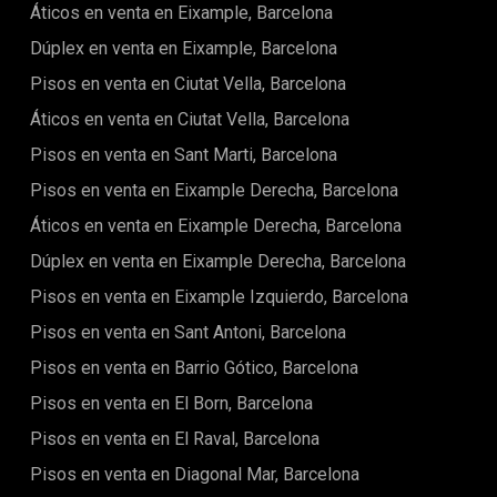
dando como resultado una estética sofisticada y
Áticos en venta en Eixample, Barcelona
atemporal.Ubicada en un complejo residencial de nueva
Dúplex en venta en Eixample, Barcelona
construcción cuya finalización está prevista para marzo de
2026, la propiedad ofrece acceso a una cuidada piscina
Pisos en venta en Ciutat Vella, Barcelona
comunitaria ajardinada y a un gimnasio totalmente
equipado. Estas exclusivas instalaciones elevan la calidad
Áticos en venta en Ciutat Vella, Barcelona
de vida diaria, proporcionando una experiencia tipo resort
Pisos en venta en Sant Marti, Barcelona
en pleno corazón de Barcelona, ya sea para
entrenamientos matutinos, descanso de fin de semana o
Pisos en venta en Eixample Derecha, Barcelona
encuentros sociales.Montjuïc es en sí misma una ubicación
excepcional, celebrada por sus espacios verdes,
Áticos en venta en Eixample Derecha, Barcelona
instituciones culturales y vistas panorámicas sobre la
Dúplex en venta en Eixample Derecha, Barcelona
ciudad y el mar. Los residentes disfrutan de la proximidad a
lugares emblemáticos como la Fuente Mágica, el museo
Pisos en venta en Eixample Izquierdo, Barcelona
MNAC y las sedes olímpicas, además de amplias zonas
verdes ideales para pasear, ir en bicicleta o practicar
Pisos en venta en Sant Antoni, Barcelona
ejercicio al aire libre. Las excelentes conexiones de
Pisos en venta en Barrio Gótico, Barcelona
transporte enlazan fácilmente la zona con Plaça Espanya,
el centro de la ciudad, el aeropuerto y la costa,
Pisos en venta en El Born, Barcelona
convirtiéndola en un lugar práctico y muy atractivo tanto
para vivir como para invertir.Con un precio de 445.000 €,
Pisos en venta en El Raval, Barcelona
esta propiedad representa una oportunidad excepcional
para adquirir una vivienda moderna y energéticamente
Pisos en venta en Diagonal Mar, Barcelona
eficiente en una zona de Barcelona en rápida