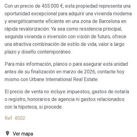
guardar la información de preferencia del usuario para
Con un precio de 455.000 €, esta propiedad representa una
mejorar la calidad de nuestros servicios y para ofrecer una
oportunidad excepcional para adquirir una vivienda moderna
mejor experiencia a través de productos recomendados.
y energéticamente eficiente en una zona de Barcelona en
rápida revalorización. Ya sea como residencia principal,
Marketing y publicidad
segunda vivienda o inversión con visión de futuro, ofrece
Estas cookies son utilizadas para almacenar información
una atractiva combinación de estilo de vida, valor a largo
sobre las preferencias y elecciones personales del usuario
a través de la observación continuada de sus hábitos de
plazo y diseño contemporáneo.
navegación. Gracias a ellas, podemos conocer los hábitos
de navegación en el sitio web y mostrar publicidad
Para más información, planos o para asegurar esta unidad
relacionada con el perfil de navegación del usuario.
antes de su finalización en marzo de 2026, contacte hoy
mismo con Urbane International Real Estate.
El precio de venta no incluye impuestos, gastos de notaría
o registro, honorarios de agencia ni gastos relacionados
con la hipoteca, si procede.
Ref. 4502
Ver mapa