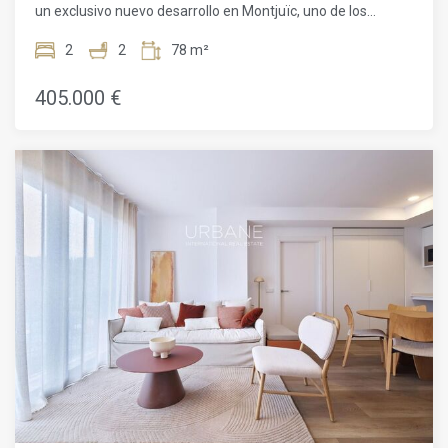
un exclusivo nuevo desarrollo en Montjuïc, uno de los
costes relacionados con la hipoteca (si procede).
barrios en ladera más icónicos y vibrantes de Barcelona.
Ubicada en la 3ª planta, esta vivienda cuidadosamente
2
2
78 m²
diseñada ofrece 51,60 m² de espacio bien aprovechado,
perfectamente complementado por un balcón privado
405.000 €
donde podrás disfrutar del aire fresco y vistas abiertas.El
apartamento cuenta con 2 cómodos dormitorios y 2
modernos baños, lo que lo hace ideal para parejas,
pequeñas familias o quienes buscan un espacio flexible
para oficina en casa. La distribución está pensada para
maximizar la luz y la funcionalidad, creando un ambiente
luminoso y acogedor en todo el hogar.Los residentes del
complejo disfrutan de unas instalaciones comunes
excepcionales, entre las que se incluyen una espectacular
terraza en la azotea con piscina y un gimnasio totalmente
equipado, el lugar perfecto para relajarse, socializar o
mantenerse activo mientras se disfruta de unas vistas
panorámicas de la ciudad. También hay disponible una
plaza de aparcamiento opcional.Situada en el corazón de
Montjuïc, la ubicación ofrece una combinación única de
naturaleza, cultura y comodidad urbana. Desde
exuberantes parques verdes y monumentos históricos
hasta un fácil acceso al centro de la ciudad y la zona del