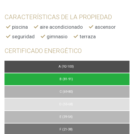
CARACTERÍSTICAS DE LA PROPIEDAD
piscina
aire acondicionado
ascensor
seguridad
gimnasio
terraza
CERTIFICADO ENERGÉTICO
A (92-100)
B (81-91)
C (69-80)
D (55-68)
E (39-54)
F (21-38)