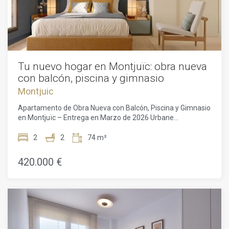
Tu nuevo hogar en Montjuïc: obra nueva
con balcón, piscina y gimnasio
Montjuic
Apartamento de Obra Nueva con Balcón, Piscina y Gimnasio
en Montjuïc – Entrega en Marzo de 2026 Urbane
International Real Estate se complace en presentar este
excepcional apartamento de obra nueva ubicado en una de
2
2
74 m²
las zonas residenciales con mayor proyección de Barcelona:
Montjuïc. Diseñado para la vida urbana moderna, esta
420.000 €
elegante vivienda de 74 m² combina confort, funcionalidad
y servicios premium en un entorno tranquilo y bien
comunicado. El apartamento cuenta con dos luminosos
dormitorios y dos baños contemporáneos, ofreciendo una
distribución ideal para parejas, familias pequeñas o
compradores que buscan un pied-à-terre de alta calidad en
la ciudad. El salón-comedor de concepto abierto se integra