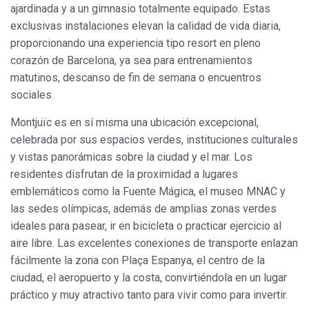
ajardinada y a un gimnasio totalmente equipado. Estas
exclusivas instalaciones elevan la calidad de vida diaria,
Modificar cookies
proporcionando una experiencia tipo resort en pleno
corazón de Barcelona, ya sea para entrenamientos
matutinos, descanso de fin de semana o encuentros
Siempre activas
Técnicas y funcionales
sociales.
Este sitio web utiliza Cookies propias para recopilar
información con la finalidad de mejorar nuestros servicios.
Montjuïc es en sí misma una ubicación excepcional,
Si continua navegando, supone la aceptación de la
instalación de las mismas. El usuario tiene la posibilidad
celebrada por sus espacios verdes, instituciones culturales
de configurar su navegador pudiendo, si así lo desea,
y vistas panorámicas sobre la ciudad y el mar. Los
impedir que sean instaladas en su disco duro, aunque
deberá tener en cuenta que dicha acción podrá ocasionar
residentes disfrutan de la proximidad a lugares
dificultades de navegación de la página web.
emblemáticos como la Fuente Mágica, el museo MNAC y
las sedes olímpicas, además de amplias zonas verdes
Analíticas y personalización
ideales para pasear, ir en bicicleta o practicar ejercicio al
Permiten realizar el seguimiento y análisis del
aire libre. Las excelentes conexiones de transporte enlazan
comportamiento de los usuarios de este sitio web. La
fácilmente la zona con Plaça Espanya, el centro de la
información recogida mediante este tipo de cookies se
utiliza en la medición de la actividad de la web para la
ciudad, el aeropuerto y la costa, convirtiéndola en un lugar
elaboración de perfiles de navegación de los usuarios con
práctico y muy atractivo tanto para vivir como para invertir.
el fin de introducir mejoras en función del análisis de los
datos de uso que hacen los usuarios del servicio. Permiten