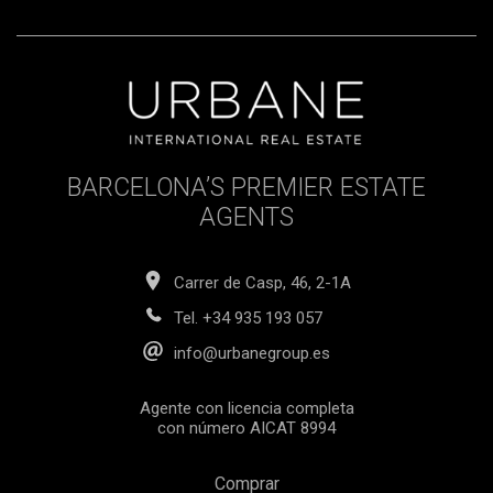
residencia principal, segunda vivienda o inversión
inteligente, este apartamento ofrece una combinación muy
atractiva de diseño, servicios, ubicación y proyección futura.
Contacte con Urbane International Real Estate hoy mismo
para más información, planos o para reservar esta unidad
antes de su finalización en marzo de 2026. El precio de
venta no incluye impuestos, gastos de notaría o registro,
honorarios de agencia ni gastos relacionados con la
BARCELONA’S PREMIER ESTATE
hipoteca si procede.
AGENTS
Carrer de Casp, 46, 2-1A
Tel.
+34 935 193 057
info@urbanegroup.es
Agente con licencia completa
con número AICAT 8994
Comprar