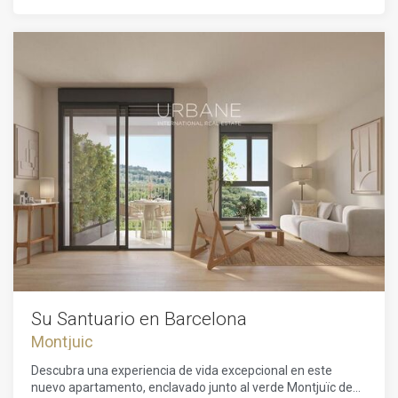
apartamento ofrece una distribución abierta y luminosa que
quienes buscan un estilo de vida equilibrado, moderno y
realza la conexión entre los espacios interiores y exteriores.
sostenible. Cada rincón de este hogar refleja el enfoque
Situado junto a los amplios paisajes verdes del Parque de
distintivo de ADORAS Atelier Arquitectura: espacios que
Montjuïc, la residencia forma parte de un proyecto
favorecen la luz, la calma y el confort, junto a soluciones
arquitectónico innovador de Adoras Atelier Arquitectura, un
estéticas que valoran el entorno natural.Si deseas un estilo
estudio reconocido por su enfoque sostenible, libre y
de vida que fusiona lo urbano con lo sereno, esta vivienda
contemporáneo del diseño. El diseño del edificio integra la
en Montjuïc se presenta como tu refugio ideal. Aquí no solo
sofisticación urbana con la serenidad de la naturaleza,
adquieres una residencia sino un marco para disfrutar la
ofreciendo un estilo de vida inspirador que refleja lo mejor
vida según los ritmos de Barcelona, rodeado de naturaleza
del espíritu mediterráneo. La vivienda forma parte de un
pero conectado con el vibrante latido de la ciudad. Tu nueva
complejo residencial que cuenta con zonas comunes
etapa comienza aquí, en Montjuïc.
meticulosamente diseñadas, entre las que se incluyen un
gimnasio y una azotea con piscina, que invitan a los
residentes a relajarse mientras disfrutan de unas
impresionantes vistas de la ciudad. Su ubicación estratégica
te sitúa a solo unos minutos de los servicios esenciales:
colegios, supermercados, farmacias, centros de salud,
bancos y gasolineras, lo que garantiza la comodidad diaria a
un paso de tu puerta. También hay disponible una plaza de
Su Santuario en Barcelona
aparcamiento opcional.Los hitos culturales, la arquitectura
Montjuic
icónica, las hermosas playas y las experiencias
gastronómicas y de compras de primer nivel están todos a
Descubra una experiencia de vida excepcional en este
poca distancia. Ya sea que busques un refugio tranquilo
nuevo apartamento, enclavado junto al verde Montjuïc de
rodeado de vegetación o un estilo de vida urbano vibrante,