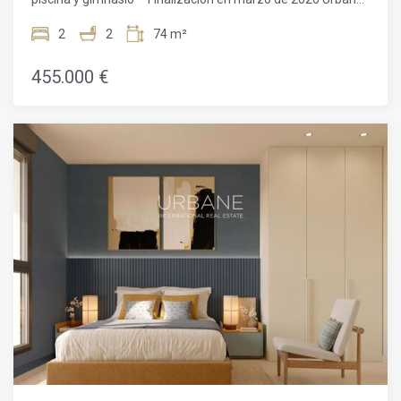
Mediterráneo.
International Real Estate se enorgullece de presentar este
elegante apartamento sobre plano en Montjuïc, uno de los
2
2
74 m²
distritos residenciales más deseados y en plena evolución
de Barcelona. Diseñada cuidadosamente para la vida
455.000 €
contemporánea, esta propiedad de 74 m² ofrece una
combinación refinada de confort, distribución inteligente y
servicios comunitarios premium, todo ello en un entorno
tranquilo y perfectamente conectado. La vivienda consta de
dos amplios dormitorios y dos baños modernos, lo que la
hace ideal para parejas, familias pequeñas o compradores
internacionales que buscan una base urbana de alta
calidad. El luminoso salón-comedor de concepto abierto se
abre a un balcón privado, creando una fluida conexión entre
interior y exterior, perfecta para relajarse después de un
largo día o disfrutar de momentos distendidos con
invitados. La cocina y los interiores cuentan con acabados
modernos y líneas arquitectónicas limpias, dando como
resultado una estética sofisticada y atemporal. Ubicada en
un complejo residencial de nueva construcción cuya
finalización está prevista para marzo de 2026, la propiedad
ofrece acceso a una cuidada piscina comunitaria ajardinada
y a un gimnasio totalmente equipado. Estas exclusivas
instalaciones elevan la calidad de vida diaria,