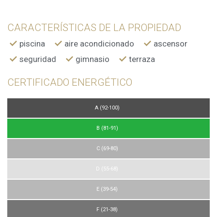
CARACTERÍSTICAS DE LA PROPIEDAD
piscina
aire acondicionado
ascensor
seguridad
gimnasio
terraza
CERTIFICADO ENERGÉTICO
A (92-100)
B (81-91)
C (69-80)
D (55-68)
E (39-54)
F (21-38)