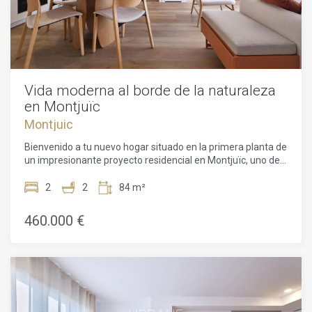
Vida moderna al borde de la naturaleza
en Montjuïc
Montjuic
Bienvenido a tu nuevo hogar situado en la primera planta de
un impresionante proyecto residencial en Montjuïc, uno de
los barrios más verdes y valorados de Barcelona. Este
espectacular piso de 81 m² cuenta con dos acogedoras
2
2
84 m²
habitaciones llenas de luz natural, dos baños modernos y
funcionales.Diseñado por ADORAS Atelier Arquitectura, el
460.000 €
complejo se concibe como un punto de encuentro entre
arquitectura contemporánea y naturaleza. Grandes
ventanales que llenan los espacios de luz y puertas que
integran el interior con la terraza ofrecen una transición
fluida y visualmente armoniosa entre los ambientes. El uso
de materiales sostenibles, líneas limpias y una planificación
inteligente de cada metro cuadrado reflejan el compromiso