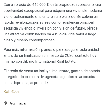
guardar la información de preferencia del usuario para
Con un precio de 445.000 €, esta propiedad representa una
mejorar la calidad de nuestros servicios y para ofrecer una
oportunidad excepcional para adquirir una vivienda moderna
mejor experiencia a través de productos recomendados.
y energéticamente eficiente en una zona de Barcelona en
rápida revalorización. Ya sea como residencia principal,
Marketing y publicidad
segunda vivienda o inversión con visión de futuro, ofrece
Estas cookies son utilizadas para almacenar información
una atractiva combinación de estilo de vida, valor a largo
sobre las preferencias y elecciones personales del usuario
a través de la observación continuada de sus hábitos de
plazo y diseño contemporáneo.
navegación. Gracias a ellas, podemos conocer los hábitos
de navegación en el sitio web y mostrar publicidad
Para más información, planos o para asegurar esta unidad
relacionada con el perfil de navegación del usuario.
antes de su finalización en marzo de 2026, contacte hoy
mismo con Urbane International Real Estate.
El precio de venta no incluye impuestos, gastos de notaría
o registro, honorarios de agencia ni gastos relacionados
con la hipoteca, si procede.
Ref. 4503
Ver mapa