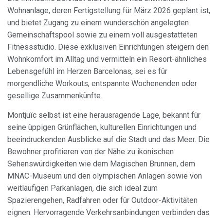
Wohnanlage, deren Fertigstellung für März 2026 geplant ist,
und bietet Zugang zu einem wunderschön angelegten
Gemeinschaftspool sowie zu einem voll ausgestatteten
Cookies ändern
Fitnessstudio. Diese exklusiven Einrichtungen steigern den
Wohnkomfort im Alltag und vermitteln ein Resort-ähnliches
Lebensgefühl im Herzen Barcelonas, sei es für
Immer aktiv
Technik und Funktional
morgendliche Workouts, entspannte Wochenenden oder
Diese Website verwendet eigene Cookies, um
gesellige Zusammenkünfte.
Informationen zu sammeln, um unsere Dienste zu
verbessern. Wenn Sie weiter surfen, akzeptieren Sie deren
Montjuïc selbst ist eine herausragende Lage, bekannt für
Installation. Der Benutzer hat die Möglichkeit, seinen
Browser zu konfigurieren und auf Wunsch zu verhindern,
seine üppigen Grünflächen, kulturellen Einrichtungen und
dass er auf seiner Festplatte installiert wird, obwohl er
bedenken muss, dass dies zu Schwierigkeiten beim
beeindruckenden Ausblicke auf die Stadt und das Meer. Die
Navigieren auf der Website führen kann.
Bewohner profitieren von der Nähe zu ikonischen
Sehenswürdigkeiten wie dem Magischen Brunnen, dem
Analytik und Anpassung
MNAC-Museum und den olympischen Anlagen sowie von
weitläufigen Parkanlagen, die sich ideal zum
Sie ermöglichen die Beobachtung und Analyse des
Verhaltens der Nutzer dieser Website. Die durch diese Art
Spazierengehen, Radfahren oder für Outdoor-Aktivitäten
von Cookies gesammelten Informationen werden
verwendet, um die Aktivität des Webs zu messen, um
eignen. Hervorragende Verkehrsanbindungen verbinden das