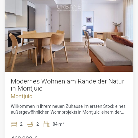
Modernes Wohnen am Rande der Natur
in Montjuïc
Montjuic
Willkommen in Ihrem neuen Zuhause im ersten Stock eines
außergewöhnlichen Wohnprojekts in Montjuïc, einem der
grünsten und begehrtesten Viertel Barcelonas. Diese
elegante Wohnung mit 63 m² Wohnfläche verfügt über zwei
2
2
84 m²
lichtdurchflutete Schlafzimmer, zwei moderne Bäder, einen
Ort der Entspannung und des mediterranen Lebensgefühls