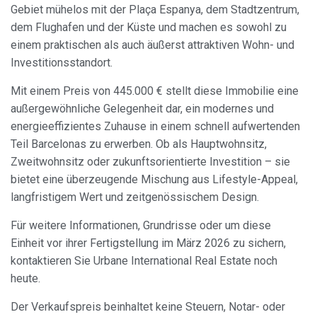
Benutzernavigationsprofile zu erstellen, um basierend auf
Gebiet mühelos mit der Plaça Espanya, dem Stadtzentrum,
der Analyse der Nutzungsdaten der Benutzer des Dienstes
Verbesserungen einzuführen. Sie ermöglichen es uns, die
dem Flughafen und der Küste und machen es sowohl zu
Präferenzinformationen des Benutzers zu speichern, um
einem praktischen als auch äußerst attraktiven Wohn- und
die Qualität unserer Dienstleistungen zu verbessern und
durch empfohlene Produkte ein besseres Erlebnis zu
Investitionsstandort.
bieten.
Mit einem Preis von 445.000 € stellt diese Immobilie eine
Marketing und Publizität
außergewöhnliche Gelegenheit dar, ein modernes und
energieeffizientes Zuhause in einem schnell aufwertenden
Diese Cookies werden verwendet, um Informationen über
die Präferenzen und persönlichen Entscheidungen des
Teil Barcelonas zu erwerben. Ob als Hauptwohnsitz,
Benutzers durch die kontinuierliche Beobachtung seiner
Zweitwohnsitz oder zukunftsorientierte Investition – sie
Surfgewohnheiten zu speichern. Dank ihnen können wir
die Surfgewohnheiten auf der Website kennen und
bietet eine überzeugende Mischung aus Lifestyle-Appeal,
Werbung in Bezug auf das Surfprofil des Benutzers
langfristigem Wert und zeitgenössischem Design.
anzeigen.
Für weitere Informationen, Grundrisse oder um diese
Einheit vor ihrer Fertigstellung im März 2026 zu sichern,
kontaktieren Sie Urbane International Real Estate noch
heute.
Der Verkaufspreis beinhaltet keine Steuern, Notar- oder