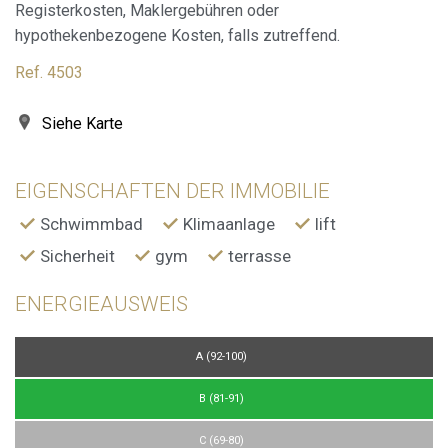
Registerkosten, Maklergebühren oder
hypothekenbezogene Kosten, falls zutreffend.
Ref. 4503
Siehe Karte
EIGENSCHAFTEN DER IMMOBILIE
Schwimmbad
Klimaanlage
lift
Sicherheit
gym
terrasse
ENERGIEAUSWEIS
A (92-100)
B (81-91)
C (69-80)