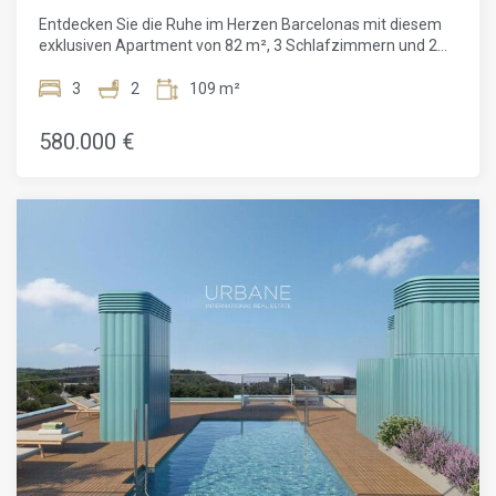
Verkaufspreis beinhaltet keine Steuern, Notar- oder
Entdecken Sie die Ruhe im Herzen Barcelonas mit diesem
Grundbuchgebühren, Maklergebühren oder gegebenenfalls
exklusiven Apartment von 82 m², 3 Schlafzimmern und 2
Hypothekenkosten.
Bädern, gelegen im emblematischen Viertel Montjuïc. Teil
eines avantgardistischen Wohnkomplexes, vereint diese
3
2
109 m²
Immobilie zeitgenössische Raffinesse mit der natürlichen
Ruhe eines der grünsten und angesehensten Viertel der
580.000 €
Stadt.Nach einer Philosophie von Licht und Harmonie
konzipiert, verfügt das Apartment über großzügige
Fensterfronten und eine private Terrasse, die eine perfekte
Verbindung zwischen Innen- und Außenbereichen
schaffen. Die lichtdurchfluteten Räume vermitteln den
ganzen Tag über eine warme und elegante Atmosphäre.
Jedes Detail wurde sorgfältig ausgewählt, um
Großzügigkeit und Komfort zu betonen und einen
Lebensstil zu bieten, der sowohl modern als auch nachhaltig
ist.Das Gebäude bietet eine Auswahl großzügiger
Wohnungen mit privilegierter Ausrichtung und weiten
Terrassen, die den Wohnraum nach außen erweitern. Der
Komplex wurde nach Kriterien der Nachhaltigkeit und
Biodiversität entwickelt und umfasst exklusive
Gemeinschaftsbereiche, darunter eine spektakuläre
Dachterrasse mit Pool und unvergleichlichem
Panoramablick auf die Stadt. Außerdem stehen ein