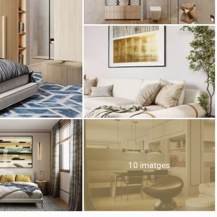
icar cookies
ues i funcionals
Sempre ac
loc web utilitza cookies pròpies per recopilar informació amb la finalitat
 els nostres serveis. Si continua navegant, suposa l'acceptació de la ins
ateixes. L'usuari té la possibilitat de configurar el navegador podent, si
 impedir que siguin instal·lades al disc dur, encara que haurà de tenir e
que aquesta acció podrà ocasionar dificultats de navegació de la pàgi
10 imatges
iques i personalització
n fer el seguiment i l'anàlisi del comportament dels usuaris d'aquest ll
rmació recollida mitjançant aquest tipus de cookies s'utilitza en el mes
ivitat del web per a l'elaboració de perfils de navegació dels usuaris per
r millores en funció de l'anàlisi de les dades d'ús que fan els usuaris del
 desar la informació de preferència de l'usuari per millorar la qualitat