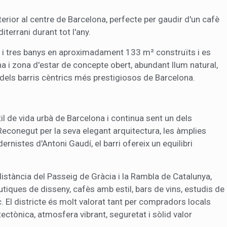
erior al centre de Barcelona, perfecte per gaudir d'un cafè
iterrani durant tot l'any.
s i tres banys en aproximadament 133 m² construïts i es
a i zona d'estar de concepte obert, abundant llum natural,
 dels barris cèntrics més prestigiosos de Barcelona.
til de vida urbà de Barcelona i continua sent un dels
 Reconegut per la seva elegant arquitectura, les àmplies
nistes d'Antoni Gaudí, el barri ofereix un equilibri
 distància del Passeig de Gràcia i la Rambla de Catalunya,
utiques de disseny, cafès amb estil, bars de vins, estudis de
c. El districte és molt valorat tant per compradors locals
ectònica, atmosfera vibrant, seguretat i sòlid valor