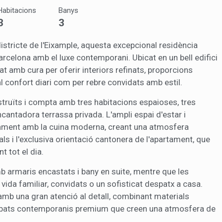
 serveis i oferir una millor experiència a través de productes recomanat
Habitacions
Banys
3
3
ng i publicitat
districte de l'Eixample, aquesta excepcional residència
s cookies són utilitzades per emmagatzemar informació sobre les
celona amb el luxe contemporani. Ubicat en un bell edifici
cies i les eleccions personals de l'usuari a través de l'observació cont
us hàbits de navegació. Gràcies a elles, podem conèixer els hàbits de
at amb cura per oferir interiors refinats, proporcions
ó al lloc web i mostrar publicitat relacionada amb el perfil de navegac
al confort diari com per rebre convidats amb estil.
ruïts i compta amb tres habitacions espaioses, tres
Guardar configuració
Acceptar totes
antadora terrassa privada. L'ampli espai d'estar i
ament amb la cuina moderna, creant una atmosfera
als i l'exclusiva orientació cantonera de l'apartament, que
t tot el dia.
amb armaris encastats i bany en suite, mentre que les
a vida familiar, convidats o un sofisticat despatx a casa.
amb una gran atenció al detall, combinant materials
 acabats contemporanis premium que creen una atmosfera de