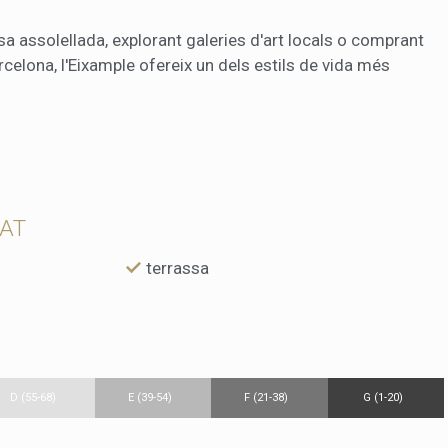
sa assolellada, explorant galeries d'art locals o comprant
elona, l'Eixample ofereix un dels estils de vida més
TAT
terrassa
D (55-68)
E (39-54)
F (21-38)
G (1-20)