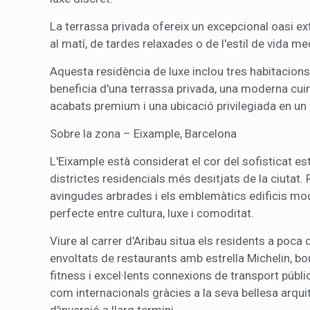
La terrassa privada ofereix un excepcional oasi ext
al matí, de tardes relaxades o de l'estil de vida med
Aquesta residència de luxe inclou tres habitacion
beneficia d'una terrassa privada, una moderna cuin
acabats premium i una ubicació privilegiada en un
Sobre la zona – Eixample, Barcelona
L'Eixample està considerat el cor del sofisticat es
districtes residencials més desitjats de la ciutat.
avingudes arbrades i els emblemàtics edificis moder
perfecte entre cultura, luxe i comoditat.
Viure al carrer d'Aribau situa els residents a poca
envoltats de restaurants amb estrella Michelin, bo
fitness i excel·lents connexions de transport públi
com internacionals gràcies a la seva bellesa arquit
d'inversió a llarg termini.