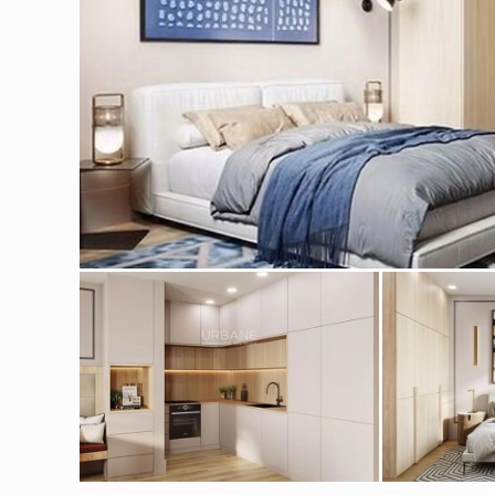
Modif
Tècniq
Aquest l
millorar
de les m
desitja,
compte 
Analít
Permete
La info
de l'act
introdui
Permeten