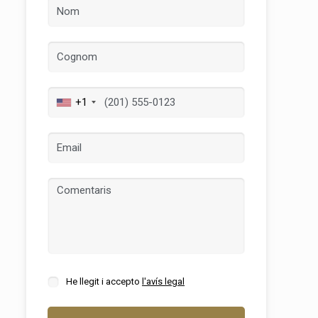
+1
tivades
 de
tal·lació
 així ho
n
na web.
oc web.
He llegit i accepto
l'avís legal
urament
 servei.
 dels