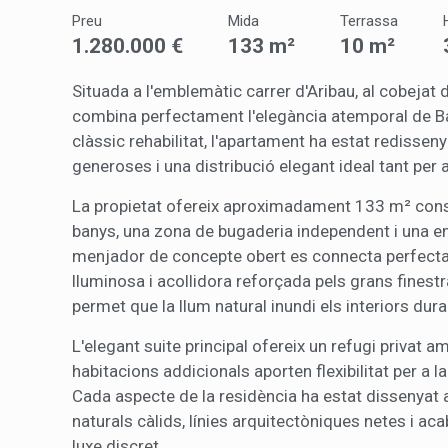
nostres
Preu
Mida
Terrassa
1.280.000 €
133 m²
10 m²
Marketi
Situada a l'emblemàtic carrer d'Aribau, al cobejat 
Aqueste
combina perfectament l'elegància atemporal de Bar
preferèn
dels se
clàssic rehabilitat, l'apartament ha estat redisseny
navegaci
generoses i una distribució elegant ideal tant per 
l'usuari.
La propietat ofereix aproximadament 133 m² const
banys, una zona de bugaderia independent i una enc
menjador de concepte obert es connecta perfect
lluminosa i acollidora reforçada pels grans finestr
permet que la llum natural inundi els interiors duran
L'elegant suite principal ofereix un refugi privat 
habitacions addicionals aporten flexibilitat per a l
Cada aspecte de la residència ha estat dissenyat 
naturals càlids, línies arquitectòniques netes i
luxe discret.