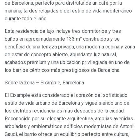
de Barcelona, perfecto para disfrutar de un café por la
mañana, tardes relajadas o del estilo de vida mediterráneo
Modificar cookies
durante todo el año.
Esta residencia de lujo incluye tres dormitorios y tres
baños en aproximadamente 133 m² construidos y se
Siempre activas
Técnicas y funcionales
beneficia de una terraza privada, una moderna cocina y zona
Este sitio web utiliza Cookies propias para recopilar
información con la finalidad de mejorar nuestros servicios.
de estar de concepto abierto, abundante luz natural,
Si continua navegando, supone la aceptación de la
acabados premium y una ubicación privilegiada en uno de
instalación de las mismas. El usuario tiene la posibilidad
de configurar su navegador pudiendo, si así lo desea,
los barrios céntricos más prestigiosos de Barcelona.
impedir que sean instaladas en su disco duro, aunque
deberá tener en cuenta que dicha acción podrá ocasionar
Sobre la zona – Eixample, Barcelona
dificultades de navegación de la página web.
El Eixample está considerado el corazón del sofisticado
Analíticas y personalización
estilo de vida urbano de Barcelona y sigue siendo uno de
los distritos residenciales más deseados de la ciudad.
Permiten realizar el seguimiento y análisis del
comportamiento de los usuarios de este sitio web. La
Reconocido por su elegante arquitectura, amplias avenidas
información recogida mediante este tipo de cookies se
utiliza en la medición de la actividad de la web para la
arboladas y emblemáticos edificios modernistas de Antoni
elaboración de perfiles de navegación de los usuarios con
Gaudí, el barrio ofrece un equilibrio perfecto entre cultura,
el fin de introducir mejoras en función del análisis de los