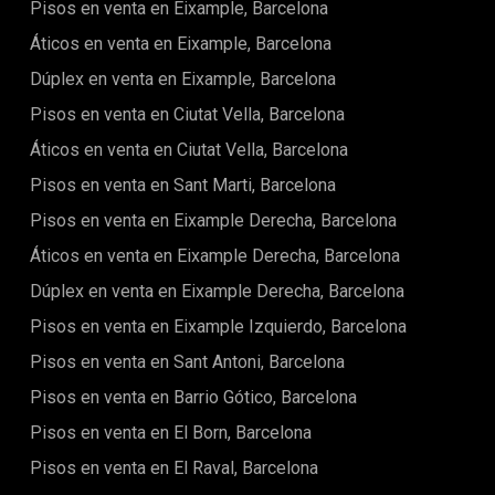
Pisos en venta en Eixample, Barcelona
ofrece privacidad y confort, con una habitación doble que se
abre a un patio interior, seguida de la impresionante suite
Áticos en venta en Eixample, Barcelona
principal con baño privado y vestidor. El tercer dormitorio
Dúplex en venta en Eixample, Barcelona
también cuenta con acceso al balcón y comparte un
elegante segundo baño completo con acabados de alta
Pisos en venta en Ciutat Vella, Barcelona
gama. Con características adicionales como armarios
empotrados, suelos de parquet, calefacción central y aire
Áticos en venta en Ciutat Vella, Barcelona
acondicionado, así como un sistema domótico inteligente,
Pisos en venta en Sant Marti, Barcelona
esta propiedad ofrece lo último en comodidad y tecnología.
No pierdas la oportunidad de adquirir este exclusivo
Pisos en venta en Eixample Derecha, Barcelona
apartamento en Eixample Derecha. ¡Contáctanos hoy
mismo para programar una visita y descubrir tu nuevo
Áticos en venta en Eixample Derecha, Barcelona
hogar en Barcelona!
Dúplex en venta en Eixample Derecha, Barcelona
Pisos en venta en Eixample Izquierdo, Barcelona
Pisos en venta en Sant Antoni, Barcelona
Pisos en venta en Barrio Gótico, Barcelona
Pisos en venta en El Born, Barcelona
Pisos en venta en El Raval, Barcelona