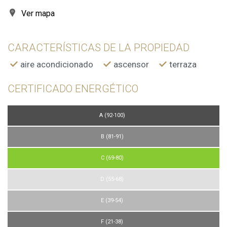
Ver mapa
CARACTERÍSTICAS DE LA PROPIEDAD
aire acondicionado
ascensor
terraza
CERTIFICADO ENERGÉTICO
A (92-100)
B (81-91)
C (69-80)
D (55-68)
E (39-54)
F (21-38)