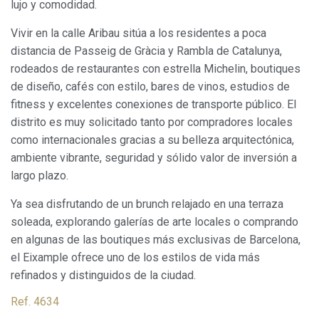
datos de uso que hacen los usuarios del servicio. Permiten
lujo y comodidad.
guardar la información de preferencia del usuario para
mejorar la calidad de nuestros servicios y para ofrecer una
Vivir en la calle Aribau sitúa a los residentes a poca
mejor experiencia a través de productos recomendados.
distancia de Passeig de Gràcia y Rambla de Catalunya,
rodeados de restaurantes con estrella Michelin, boutiques
Marketing y publicidad
de diseño, cafés con estilo, bares de vinos, estudios de
Estas cookies son utilizadas para almacenar información
fitness y excelentes conexiones de transporte público. El
sobre las preferencias y elecciones personales del usuario
a través de la observación continuada de sus hábitos de
distrito es muy solicitado tanto por compradores locales
navegación. Gracias a ellas, podemos conocer los hábitos
como internacionales gracias a su belleza arquitectónica,
de navegación en el sitio web y mostrar publicidad
relacionada con el perfil de navegación del usuario.
ambiente vibrante, seguridad y sólido valor de inversión a
largo plazo.
Ya sea disfrutando de un brunch relajado en una terraza
soleada, explorando galerías de arte locales o comprando
en algunas de las boutiques más exclusivas de Barcelona,
el Eixample ofrece uno de los estilos de vida más
refinados y distinguidos de la ciudad.
Ref. 4634