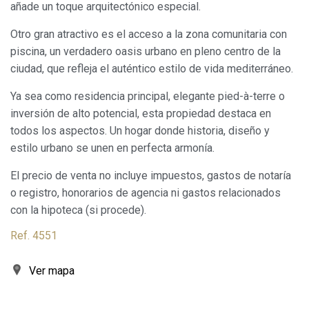
añade un toque arquitectónico especial.
Otro gran atractivo es el acceso a la zona comunitaria con
Siempre activas
Técnicas y funcionales
piscina, un verdadero oasis urbano en pleno centro de la
Este sitio web utiliza Cookies propias para recopilar
ciudad, que refleja el auténtico estilo de vida mediterráneo.
información con la finalidad de mejorar nuestros servicios.
Si continua navegando, supone la aceptación de la
instalación de las mismas. El usuario tiene la posibilidad
Ya sea como residencia principal, elegante pied-à-terre o
de configurar su navegador pudiendo, si así lo desea,
inversión de alto potencial, esta propiedad destaca en
impedir que sean instaladas en su disco duro, aunque
deberá tener en cuenta que dicha acción podrá ocasionar
todos los aspectos. Un hogar donde historia, diseño y
dificultades de navegación de la página web.
estilo urbano se unen en perfecta armonía.
Analíticas y personalización
El precio de venta no incluye impuestos, gastos de notaría
o registro, honorarios de agencia ni gastos relacionados
Permiten realizar el seguimiento y análisis del
comportamiento de los usuarios de este sitio web. La
con la hipoteca (si procede).
información recogida mediante este tipo de cookies se
utiliza en la medición de la actividad de la web para la
Ref. 4551
elaboración de perfiles de navegación de los usuarios con
el fin de introducir mejoras en función del análisis de los
datos de uso que hacen los usuarios del servicio. Permiten
Ver mapa
guardar la información de preferencia del usuario para
mejorar la calidad de nuestros servicios y para ofrecer una
mejor experiencia a través de productos recomendados.