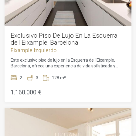
Exclusivo Piso De Lujo En La Esquerra
de l'Eixample, Barcelona
Eixample Izquierdo
Este exclusivo piso de lujo en la Esquerra de l'Eixample,
Barcelona, ofrece una experiencia de vida sofisticada y
confortable en una de las zonas más prestigiosas y
céntricas de la ciudad. Situado en un edificio de reciente
2
3
128 m²
construcción, este inmueble de alto standing ha sido
diseñado con los más altos estándares de calidad y
1.160.000 €
sostenibilidad, proporcionando un equilibrio perfecto entre
diseño contemporáneo y funcionalidad.Distribución y
Diseño Interior:El piso cuenta con una superficie generosa
de 127m2 que se distribuye de forma armoniosa en dos
amplias habitaciones, tres baños, un salón-comedor de
concepto abierto y una cocina totalmente
equipada.Habitaciones: Las dos habitaciones destacan por
su amplitud y luminosidad, gracias a los grandes ventanales