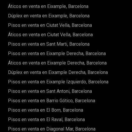
dormitorio en sí. El dormitorio da a un baño en suite.Las
Áticos en venta en Eixample, Barcelona
fotos de esta publicación pertenecen al apartamento de
Dúplex en venta en Eixample, Barcelona
exhibición, pero todos los apartamentos tendrán el mismo
diseño.El BornEl barrio del Born es parte del casco antiguo
Pisos en venta en Ciutat Vella, Barcelona
de Barcelona. Tiene hermosas calles estrechas y plazas por
todas partes. Hay muchas tiendas y boutiques diferentes,
Áticos en venta en Ciutat Vella, Barcelona
restaurantes locales e internacionales y pequeñas plazas
Pisos en venta en Sant Marti, Barcelona
por todas partes que lo convierten en un barrio con un
ambiente increíble.La zona es perfecta para tomar un
Pisos en venta en Eixample Derecha, Barcelona
descanso de las partes cosmopolitas y de Barcelona y
relajarse en una de sus hermosas plazas. La ubicación de
Áticos en venta en Eixample Derecha, Barcelona
Born es central, linda con el gótico, el parque de la
Dúplex en venta en Eixample Derecha, Barcelona
Ciutadella, el Eixample y el puerto. Su ubicación hace que
sea muy fácil acceder al resto de la ciudad por diferentes
Pisos en venta en Eixample Izquierdo, Barcelona
líneas de autobús y metro.
Pisos en venta en Sant Antoni, Barcelona
Pisos en venta en Barrio Gótico, Barcelona
Pisos en venta en El Born, Barcelona
Pisos en venta en El Raval, Barcelona
Pisos en venta en Diagonal Mar, Barcelona