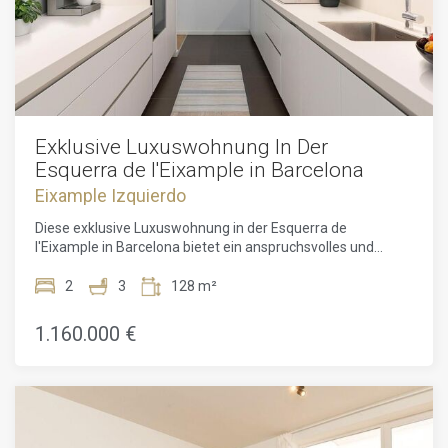
Exklusive Luxuswohnung In Der
Esquerra de l'Eixample in Barcelona
Eixample Izquierdo
Diese exklusive Luxuswohnung in der Esquerra de
l'Eixample in Barcelona bietet ein anspruchsvolles und
komfortables Wohnerlebnis in einer der
prestigeträchtigsten und zentralsten Gegenden der Stadt.
2
3
128 m²
In einem neu errichteten Gebäude gelegen, wurde diese
hochwertige Immobilie nach den höchsten Standards in
1.160.000 €
Bezug auf Qualität und Nachhaltigkeit entworfen und bietet
die perfekte Balance zwischen modernem Design und
Funktionalität.Raumaufteilung und Innendesign:Mit einer
großzügigen Fläche von 127 m² ist die Wohnung
harmonisch gestaltet und schafft geräumige und gut
genutzte Bereiche. Sie verfügt über zwei große