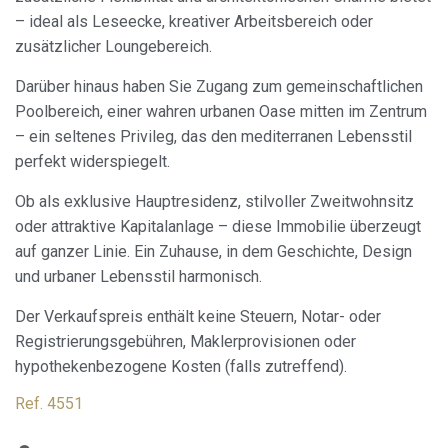
Cookies ändern
– ideal als Leseecke, kreativer Arbeitsbereich oder
zusätzlicher Loungebereich.
Immer aktiv
Technik und Funktional
Darüber hinaus haben Sie Zugang zum gemeinschaftlichen
Diese Website verwendet eigene Cookies, um
Poolbereich, einer wahren urbanen Oase mitten im Zentrum
Informationen zu sammeln, um unsere Dienste zu
verbessern. Wenn Sie weiter surfen, akzeptieren Sie deren
– ein seltenes Privileg, das den mediterranen Lebensstil
Installation. Der Benutzer hat die Möglichkeit, seinen
perfekt widerspiegelt.
Browser zu konfigurieren und auf Wunsch zu verhindern,
dass er auf seiner Festplatte installiert wird, obwohl er
bedenken muss, dass dies zu Schwierigkeiten beim
Ob als exklusive Hauptresidenz, stilvoller Zweitwohnsitz
Navigieren auf der Website führen kann.
oder attraktive Kapitalanlage – diese Immobilie überzeugt
auf ganzer Linie. Ein Zuhause, in dem Geschichte, Design
Analytik und Anpassung
und urbaner Lebensstil harmonisch.
Sie ermöglichen die Beobachtung und Analyse des
Verhaltens der Nutzer dieser Website. Die durch diese Art
Der Verkaufspreis enthält keine Steuern, Notar- oder
von Cookies gesammelten Informationen werden
Registrierungsgebühren, Maklerprovisionen oder
verwendet, um die Aktivität des Webs zu messen, um
Benutzernavigationsprofile zu erstellen, um basierend auf
hypothekenbezogene Kosten (falls zutreffend).
der Analyse der Nutzungsdaten der Benutzer des Dienstes
Verbesserungen einzuführen. Sie ermöglichen es uns, die
Ref. 4551
Präferenzinformationen des Benutzers zu speichern, um
die Qualität unserer Dienstleistungen zu verbessern und
durch empfohlene Produkte ein besseres Erlebnis zu