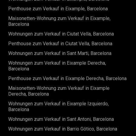
finden Sie einen kleinen begehbaren Kleiderschrank.
Danach kommt das eigentliche Schlafzimmer. Das
Penthouse zum Verkauf in Eixample, Barcelona
Schlafzimmer hat ein angrenzendes Badezimmer.Die Fotos
Maisonetten-Wohnung zum Verkauf in Eixample,
in dieser Anzeige gehören zur Ausstellung-Wohnung, aber
Barcelona
alle Wohnungen werden das gleiche Design
haben.Entdecken Sie das Außergewöhnliche in unserer
Wohnungen zum Verkauf in Ciutat Vella, Barcelona
Auswahl an Immobilien in Barcelona.Der BornDas Born
Viertel ist Teil der Altstadt von Barcelona. Es bietet
Penthouse zum Verkauf in Ciutat Vella, Barcelona
wunderschöne enge Gassen und Plätze überall. Es gibt viele
Wohnungen zum Verkauf in Sant Marti, Barcelona
verschiedene Geschäfte und Boutiquen, lokale und
internationale Restaurants sowie kleine Plätze, die dem
Wohnungen zum Verkauf in Eixample Derecha,
Viertel eine unglaubliche Atmosphäre verleihen.Die Gegend
Barcelona
eignet sich perfekt, um eine Pause von den
kosmopolitischen Teilen Barcelonas einzulegen und sich
Penthouse zum Verkauf in Eixample Derecha, Barcelona
auf einem der schönen Plätze zu entspannen. Die Lage des
Maisonetten-Wohnung zum Verkauf in Eixample
Born Viertels ist zentral und grenzt an das Gotische Viertel,
Derecha, Barcelona
den Parc de la Ciutadella, das Eixample Viertel und den
Hafen. Dank seiner Lage ist es sehr einfach, den Rest der
Wohnungen zum Verkauf in Eixample Izquierdo,
Stadt mit verschiedenen Bus- und U-Bahnlinien zu
Barcelona
erreichen.
Wohnungen zum Verkauf in Sant Antoni, Barcelona
Wohnungen zum Verkauf in Barrio Gótico, Barcelona