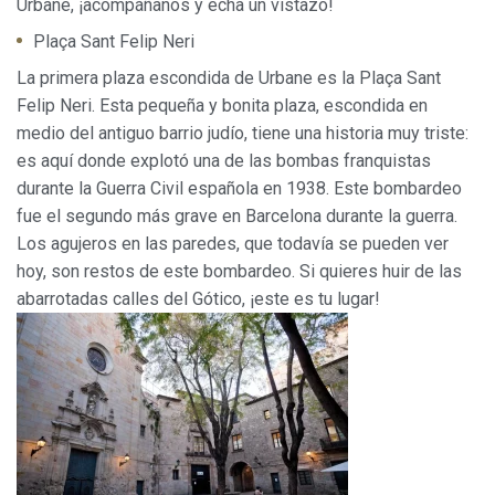
Urbane, ¡acompáñanos y echa un vistazo!
Plaça Sant Felip Neri
Analíticas y personalización
La primera plaza escondida de Urbane es la Plaça Sant
Permiten realizar el seguimiento y análisis del
Felip Neri. Esta pequeña y bonita plaza, escondida en
comportamiento de los usuarios de este sitio web. La
información recogida mediante este tipo de cookies se
medio del antiguo barrio judío, tiene una historia muy triste:
utiliza en la medición de la actividad de la web para la
es aquí donde explotó una de las bombas franquistas
elaboración de perfiles de navegación de los usuarios con
el fin de introducir mejoras en función del análisis de los
durante la Guerra Civil española en 1938. Este bombardeo
datos de uso que hacen los usuarios del servicio. Permiten
fue el segundo más grave en Barcelona durante la guerra.
guardar la información de preferencia del usuario para
mejorar la calidad de nuestros servicios y para ofrecer una
Los agujeros en las paredes, que todavía se pueden ver
mejor experiencia a través de productos recomendados.
hoy, son restos de este bombardeo. Si quieres huir de las
abarrotadas calles del Gótico, ¡este es tu lugar!
Marketing y publicidad
Estas cookies son utilizadas para almacenar información
sobre las preferencias y elecciones personales del usuario
a través de la observación continuada de sus hábitos de
navegación. Gracias a ellas, podemos conocer los hábitos
de navegación en el sitio web y mostrar publicidad
relacionada con el perfil de navegación del usuario.