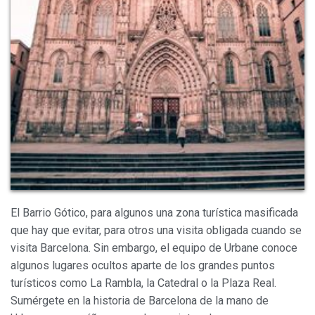
Modificar cookies
Siempre activas
El Barrio Gótico, para algunos una zona turística masificada
Técnicas y funcionales
que hay que evitar, para otros una visita obligada cuando se
Este sitio web utiliza Cookies propias para recopilar
información con la finalidad de mejorar nuestros servicios.
visita Barcelona. Sin embargo, el equipo de Urbane conoce
Si continua navegando, supone la aceptación de la
algunos lugares ocultos aparte de los grandes puntos
instalación de las mismas. El usuario tiene la posibilidad
de configurar su navegador pudiendo, si así lo desea,
turísticos como La Rambla, la Catedral o la Plaza Real.
impedir que sean instaladas en su disco duro, aunque
Sumérgete en la historia de Barcelona de la mano de
deberá tener en cuenta que dicha acción podrá ocasionar
dificultades de navegación de la página web.