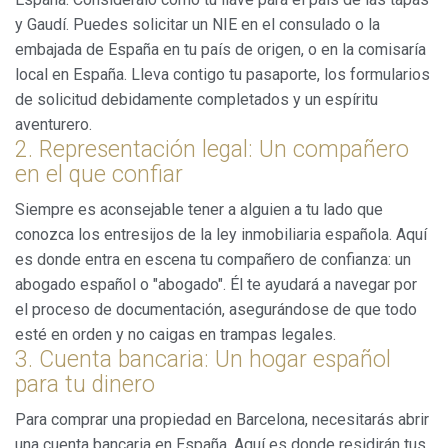
de configurar su navegador pudiendo, si así lo desea,
y Gaudí. Puedes solicitar un NIE en el consulado o la
impedir que sean instaladas en su disco duro, aunque
deberá tener en cuenta que dicha acción podrá ocasionar
embajada de España en tu país de origen, o en la comisaría
dificultades de navegación de la página web.
local en España. Lleva contigo tu pasaporte, los formularios
de solicitud debidamente completados y un espíritu
Analíticas y personalización
aventurero.
2. Representación legal: Un compañero
Permiten realizar el seguimiento y análisis del
comportamiento de los usuarios de este sitio web. La
en el que confiar
información recogida mediante este tipo de cookies se
utiliza en la medición de la actividad de la web para la
Siempre es aconsejable tener a alguien a tu lado que
elaboración de perfiles de navegación de los usuarios con
el fin de introducir mejoras en función del análisis de los
conozca los entresijos de la ley inmobiliaria española. Aquí
datos de uso que hacen los usuarios del servicio. Permiten
es donde entra en escena tu compañero de confianza: un
guardar la información de preferencia del usuario para
mejorar la calidad de nuestros servicios y para ofrecer una
abogado español o "abogado". Él te ayudará a navegar por
mejor experiencia a través de productos recomendados.
el proceso de documentación, asegurándose de que todo
esté en orden y no caigas en trampas legales.
Marketing y publicidad
3. Cuenta bancaria: Un hogar español
Estas cookies son utilizadas para almacenar información
para tu dinero
sobre las preferencias y elecciones personales del usuario
a través de la observación continuada de sus hábitos de
Para comprar una propiedad en Barcelona, necesitarás abrir
navegación. Gracias a ellas, podemos conocer los hábitos
de navegación en el sitio web y mostrar publicidad
una cuenta bancaria en España. Aquí es donde residirán tus