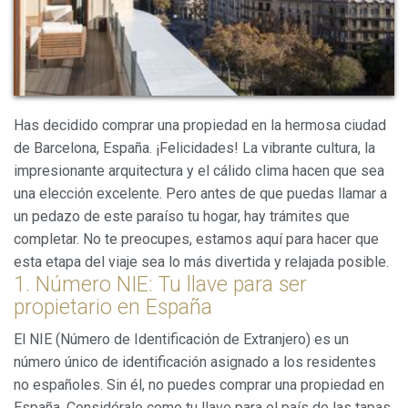
Has decidido comprar una propiedad en la hermosa ciudad
de Barcelona, España. ¡Felicidades! La vibrante cultura, la
impresionante arquitectura y el cálido clima hacen que sea
una elección excelente. Pero antes de que puedas llamar a
un pedazo de este paraíso tu hogar, hay trámites que
completar. No te preocupes, estamos aquí para hacer que
esta etapa del viaje sea lo más divertida y relajada posible.
Modificar cookies
1. Número NIE: Tu llave para ser
propietario en España
Siempre activas
Técnicas y funcionales
El NIE (Número de Identificación de Extranjero) es un
número único de identificación asignado a los residentes
Este sitio web utiliza Cookies propias para recopilar
información con la finalidad de mejorar nuestros servicios.
no españoles. Sin él, no puedes comprar una propiedad en
Si continua navegando, supone la aceptación de la
instalación de las mismas. El usuario tiene la posibilidad
España. Considéralo como tu llave para el país de las tapas