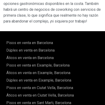
opciones gastronómicas disponibles en la costa. También
Marketing y publicidad
habrá un centro de negocios de coworking con servicios de
primera clase, lo que significa que realmente no hay razón
Estas cookies son utilizadas para almacenar información
sobre las preferencias y elecciones personales del usuario
para abandonar el complejo, ¡ni siquiera por trabajo!
a través de la observación continuada de sus hábitos de
navegación. Gracias a ellas, podemos conocer los hábitos
de navegación en el sitio web y mostrar publicidad
relacionada con el perfil de navegación del usuario.
Pisos en venta en Barcelona
Dúplex en venta en Barcelona
Áticos en venta en Barcelona
Pisos en venta en Eixample, Barcelona
Áticos en venta en Eixample, Barcelona
Dúplex en venta en Eixample, Barcelona
Pisos en venta en Ciutat Vella, Barcelona
Áticos en venta en Ciutat Vella, Barcelona
Pisos en venta en Sant Marti, Barcelona