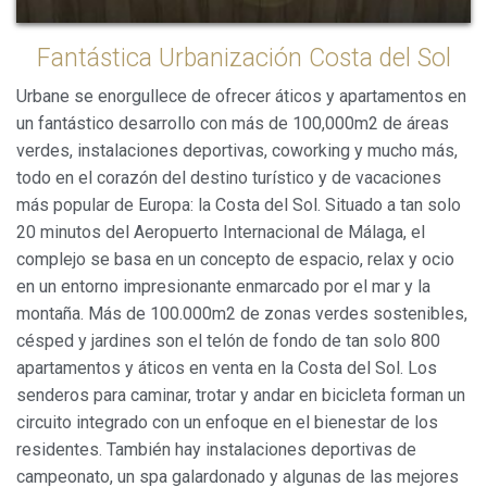
Fantástica Urbanización Costa del Sol
Siempre activas
Técnicas y funcionales
Este sitio web utiliza Cookies propias para recopilar
Urbane se enorgullece de ofrecer áticos y apartamentos en
información con la finalidad de mejorar nuestros servicios.
un fantástico desarrollo con más de 100,000m2 de áreas
Si continua navegando, supone la aceptación de la
instalación de las mismas. El usuario tiene la posibilidad
verdes, instalaciones deportivas, coworking y mucho más,
de configurar su navegador pudiendo, si así lo desea,
todo en el corazón del destino turístico y de vacaciones
impedir que sean instaladas en su disco duro, aunque
deberá tener en cuenta que dicha acción podrá ocasionar
más popular de Europa: la Costa del Sol. Situado a tan solo
dificultades de navegación de la página web.
20 minutos del Aeropuerto Internacional de Málaga, el
complejo se basa en un concepto de espacio, relax y ocio
Analíticas y personalización
en un entorno impresionante enmarcado por el mar y la
Permiten realizar el seguimiento y análisis del
montaña. Más de 100.000m2 de zonas verdes sostenibles,
comportamiento de los usuarios de este sitio web. La
césped y jardines son el telón de fondo de tan solo 800
información recogida mediante este tipo de cookies se
utiliza en la medición de la actividad de la web para la
apartamentos y áticos en venta en la Costa del Sol. Los
elaboración de perfiles de navegación de los usuarios con
senderos para caminar, trotar y andar en bicicleta forman un
el fin de introducir mejoras en función del análisis de los
datos de uso que hacen los usuarios del servicio. Permiten
circuito integrado con un enfoque en el bienestar de los
guardar la información de preferencia del usuario para
mejorar la calidad de nuestros servicios y para ofrecer una
residentes. También hay instalaciones deportivas de
mejor experiencia a través de productos recomendados.
campeonato, un spa galardonado y algunas de las mejores