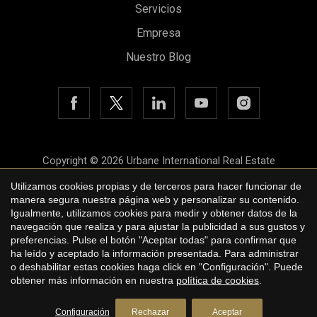
Servicios
Empresa
Nuestro Blog
Copyright © 2026 Urbane International Real Estate
Aviso legal
Utilizamos cookies propias y de terceros para hacer funcionar de
manera segura nuestra página web y personalizar su contenido.
Política de privacidad
Guardar configuración
Aceptar todas
Igualmente, utilizamos cookies para medir y obtener datos de la
navegación que realiza y para ajustar la publicidad a sus gustos y
Política de cookies
preferencias. Pulse el botón "Aceptar todas" para confirmar que
ha leído y aceptado la información presentada. Para administrar
by
iEstrategic
o deshabilitar estas cookies haga click en "Configuración". Puede
obtener más información en nuestra
política de cookies
.
Configuración
Rechazar
Aceptar