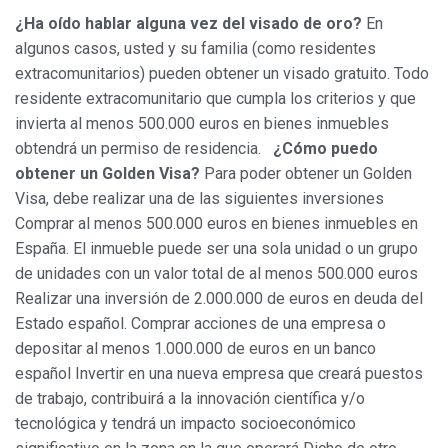
¿Ha oído hablar alguna vez del visado de oro?
En
algunos casos, usted y su familia (como residentes
extracomunitarios) pueden obtener un visado gratuito. Todo
Modificar cookies
residente extracomunitario que cumpla los criterios y que
invierta al menos 500.000 euros en bienes inmuebles
obtendrá un permiso de residencia.
¿Cómo puedo
Siempre activas
Técnicas y funcionales
obtener un Golden Visa?
Para poder obtener un Golden
Este sitio web utiliza Cookies propias para recopilar
Visa, debe realizar una de las siguientes inversiones
información con la finalidad de mejorar nuestros servicios.
Si continua navegando, supone la aceptación de la
Comprar al menos 500.000 euros en bienes inmuebles en
instalación de las mismas. El usuario tiene la posibilidad
España. El inmueble puede ser una sola unidad o un grupo
de configurar su navegador pudiendo, si así lo desea,
impedir que sean instaladas en su disco duro, aunque
de unidades con un valor total de al menos 500.000 euros
deberá tener en cuenta que dicha acción podrá ocasionar
dificultades de navegación de la página web.
Realizar una inversión de 2.000.000 de euros en deuda del
Estado español. Comprar acciones de una empresa o
depositar al menos 1.000.000 de euros en un banco
Analíticas y personalización
español Invertir en una nueva empresa que creará puestos
Permiten realizar el seguimiento y análisis del
de trabajo, contribuirá a la innovación científica y/o
comportamiento de los usuarios de este sitio web. La
información recogida mediante este tipo de cookies se
tecnológica y tendrá un impacto socioeconómico
utiliza en la medición de la actividad de la web para la
elaboración de perfiles de navegación de los usuarios con