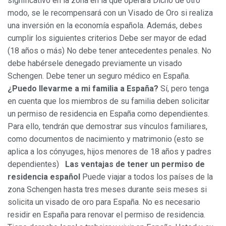
significativo en la zona en la que operará Dicho de otro
el fin de introducir mejoras en función del análisis de los
modo, se le recompensará con un Visado de Oro si realiza
datos de uso que hacen los usuarios del servicio. Permiten
guardar la información de preferencia del usuario para
una inversión en la economía española. Además, debes
mejorar la calidad de nuestros servicios y para ofrecer una
cumplir los siguientes criterios Debe ser mayor de edad
mejor experiencia a través de productos recomendados.
(18 años o más) No debe tener antecedentes penales. No
debe habérsele denegado previamente un visado
Marketing y publicidad
Schengen. Debe tener un seguro médico en España.
Estas cookies son utilizadas para almacenar información
¿Puedo llevarme a mi familia a España?
Sí, pero tenga
sobre las preferencias y elecciones personales del usuario
a través de la observación continuada de sus hábitos de
en cuenta que los miembros de su familia deben solicitar
navegación. Gracias a ellas, podemos conocer los hábitos
un permiso de residencia en España como dependientes.
de navegación en el sitio web y mostrar publicidad
relacionada con el perfil de navegación del usuario.
Para ello, tendrán que demostrar sus vínculos familiares,
como documentos de nacimiento y matrimonio (esto se
aplica a los cónyuges, hijos menores de 18 años y padres
dependientes)
Las ventajas de tener un permiso de
residencia español
Puede viajar a todos los países de la
zona Schengen hasta tres meses durante seis meses si
solicita un visado de oro para España. No es necesario
residir en España para renovar el permiso de residencia.