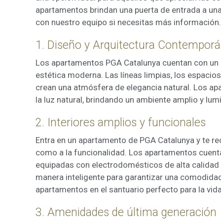
apartamentos brindan una puerta de entrada a una
Market
con nuestro equipo si necesitas más información
Estas c
eleccio
hábitos
1. Diseño y Arquitectura Contempor
en el si
usuario
Los apartamentos PGA Catalunya cuentan con un di
estética moderna. Las líneas limpias, los espacios
crean una atmósfera de elegancia natural. Los 
la luz natural, brindando un ambiente amplio y l
2. Interiores amplios y funcionales
Entra en un apartamento de PGA Catalunya y te reci
como a la funcionalidad. Los apartamentos cuent
equipadas con electrodomésticos de alta calidad 
manera inteligente para garantizar una comodidad
apartamentos en el santuario perfecto para la vi
3. Amenidades de última generación