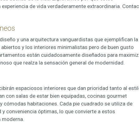
 experiencia de vida verdaderamente extraordinaria. Contac
ing y publicidad
.
ookies son utilizadas para almacenar información sobre las preferencia
nes personales del usuario a través de la observación continuada de s
 de navegación. Gracias a ellas, podemos conocer los hábitos de nave
áneos
tio web y mostrar publicidad relacionada con el perfil de navegación del
.
seño y una arquitectura vanguardistas que ejemplifican la
Guardar configuración
Aceptar todas
 abiertos y los interiores minimalistas pero de buen gusto
apartamentos están cuidadosamente diseñados para maximiz
uminoso que realza la sensación general de modernidad.
birán espaciosos interiores que dan prioridad tanto al esti
an con salas de estar bien equipadas, cocinas gourmet
y cómodas habitaciones. Cada pie cuadrado se utiliza de
 y conveniencia óptimas, lo que convierte a estos
da moderna.