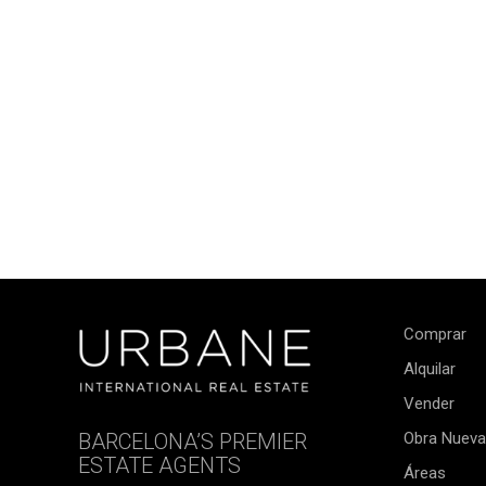
Comprar
Alquilar
Vender
BARCELONA’S PREMIER
Obra Nueva
ESTATE AGENTS
Áreas