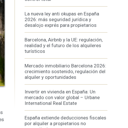
La nueva ley anti okupas en España
2026: más seguridad jurídica y
desalojo exprés para propietarios
activas
Barcelona, Airbnb y la UE: regulación,
d de
realidad y el futuro de los alquileres
turísticos
egador
ue
egación
Mercado inmobiliario Barcelona 2026:
crecimiento sostenido, regulación del
alquiler y oportunidades
Invertir en vivienda en España: Un
 de este
a
mercado con valor global – Urbane
ión de
International Real Estate
s de uso
rencia
es
ejor
España extiende deducciones fiscales
es
por alquiler a propietarios no