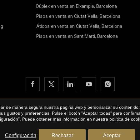
Dúplex en venta en Eixample, Barcelona
Pisos en venta en Ciutat Vella, Barcelona
og
Áticos en venta en Ciutat Vella, Barcelona
Pisos en venta en Sant Marti, Barcelona
onar de manera segura nuestra página web y personalizar su contenido.
bane International Real Estate
Aviso legal
Política de privacidad
 sus gustos y preferencias. Pulse el botón "Aceptar todas" para confir
by
iEstrategic
nfiguración". Puede obtener más información en nuestra
política de coo
Configuración
Rechazar
Aceptar