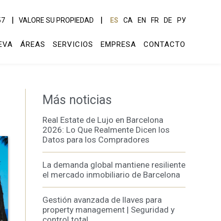
57
VALORE SU PROPIEDAD
ES
CA
EN
FR
DE
РУ
EVA
ÁREAS
SERVICIOS
EMPRESA
CONTACTO
Más noticias
Real Estate de Lujo en Barcelona
2026: Lo Que Realmente Dicen los
Datos para los Compradores
La demanda global mantiene resiliente
el mercado inmobiliario de Barcelona
Gestión avanzada de llaves para
property management | Seguridad y
control total