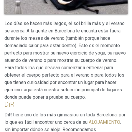
información con la finalidad de mejorar nuestros servicios.
Si continua navegando, supone la aceptación de la
instalación de las mismas. El usuario tiene la posibilidad
de configurar su navegador pudiendo, si así lo desea,
impedir que sean instaladas en su disco duro, aunque
Los días se hacen más largos, el sol brilla más y el verano
deberá tener en cuenta que dicha acción podrá ocasionar
dificultades de navegación de la página web.
se acerca. A la gente en Barcelona le encanta estar fuera
durante los meses de verano (también porque hace
Analíticas y personalización
demasiado calor para estar dentro). Este es el momento
perfecto para mostrar su nuevo ejercicio de yoga, su nuevo
Permiten realizar el seguimiento y análisis del
comportamiento de los usuarios de este sitio web. La
atuendo de verano o para mostrar su cuerpo de verano.
información recogida mediante este tipo de cookies se
Para todos los que desean comenzar a entrenar para
utiliza en la medición de la actividad de la web para la
elaboración de perfiles de navegación de los usuarios con
obtener el cuerpo perfecto para el verano o para todos los
el fin de introducir mejoras en función del análisis de los
que tienen curiosidad por encontrar un lugar para hacer
datos de uso que hacen los usuarios del servicio. Permiten
guardar la información de preferencia del usuario para
ejercicio: aquí está nuestra selección principal de lugares
mejorar la calidad de nuestros servicios y para ofrecer una
mejor experiencia a través de productos recomendados.
donde puede poner a prueba su cuerpo.
DiR
Marketing y publicidad
DiR tiene uno de los más gimnasios en toda Barcelona, ​​por
lo que es fácil encontrar uno cerca de su
ALOJAMIENTO
,
Estas cookies son utilizadas para almacenar información
sobre las preferencias y elecciones personales del usuario
sin importar dónde se aloje. Recomendamos
a través de la observación continuada de sus hábitos de