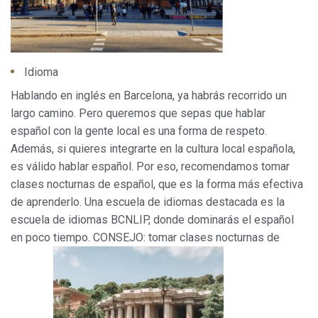
dificultades de navegación de la página web.
Analíticas y personalización
Permiten realizar el seguimiento y análisis del
Idioma
comportamiento de los usuarios de este sitio web. La
información recogida mediante este tipo de cookies se
Hablando en inglés en Barcelona, ya habrás recorrido un
utiliza en la medición de la actividad de la web para la
elaboración de perfiles de navegación de los usuarios con
largo camino. Pero queremos que sepas que hablar
el fin de introducir mejoras en función del análisis de los
datos de uso que hacen los usuarios del servicio. Permiten
español con la gente local es una forma de respeto.
guardar la información de preferencia del usuario para
Además, si quieres integrarte en la cultura local española,
mejorar la calidad de nuestros servicios y para ofrecer una
mejor experiencia a través de productos recomendados.
es válido hablar español. Por eso, recomendamos tomar
clases nocturnas de español, que es la forma más efectiva
Marketing y publicidad
de aprenderlo. Una escuela de idiomas destacada es la
escuela de idiomas BCNLIP, donde dominarás el español
Estas cookies son utilizadas para almacenar información
sobre las preferencias y elecciones personales del usuario
en poco tiempo. CONSEJO: tomar clases nocturnas de
a través de la observación continuada de sus hábitos de
navegación. Gracias a ellas, podemos conocer los hábitos
de navegación en el sitio web y mostrar publicidad
relacionada con el perfil de navegación del usuario.