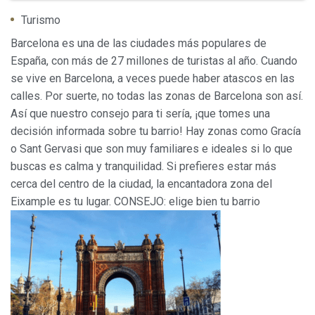
Turismo
Barcelona es una de las ciudades más populares de
España, con más de 27 millones de turistas al año. Cuando
se vive en Barcelona, a veces puede haber atascos en las
calles. Por suerte, no todas las zonas de Barcelona son así.
Así que nuestro consejo para ti sería, ¡que tomes una
decisión informada sobre tu barrio! Hay zonas como Gracía
o Sant Gervasi que son muy familiares e ideales si lo que
buscas es calma y tranquilidad. Si prefieres estar más
Modificar cookies
cerca del centro de la ciudad, la encantadora zona del
Eixample es tu lugar. CONSEJO: elige bien tu barrio
Siempre activas
Técnicas y funcionales
Este sitio web utiliza Cookies propias para recopilar
información con la finalidad de mejorar nuestros servicios.
Si continua navegando, supone la aceptación de la
instalación de las mismas. El usuario tiene la posibilidad
de configurar su navegador pudiendo, si así lo desea,
impedir que sean instaladas en su disco duro, aunque
deberá tener en cuenta que dicha acción podrá ocasionar