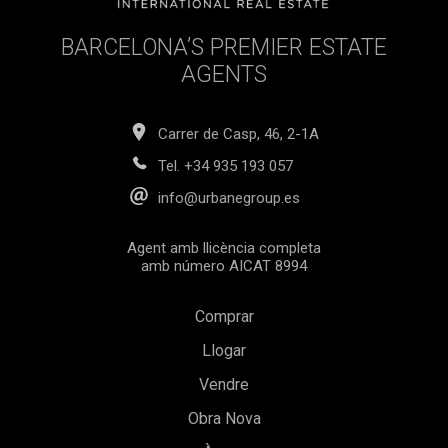
BARCELONA’S PREMIER ESTATE
AGENTS
Carrer de Casp, 46, 2-1A
Tel.
+34 935 193 057
info@urbanegroup.es
Agent amb llicència completa
amb número AICAT 8994
Comprar
Llogar
Vendre
Guardar configuració
Acceptar totes
Obra Nova