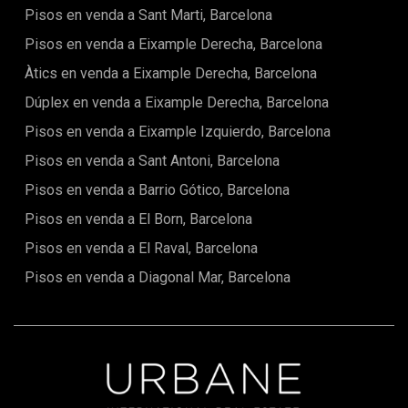
sistema de videovigilànciaUna propietat equilibrada que
Pisos en venda a Sant Marti, Barcelona
combina disseny contemporani, eficiència energètica i
confort, situada en un dels desenvolupaments residencials
Pisos en venda a Eixample Derecha, Barcelona
més cobejats de la zona.
Àtics en venda a Eixample Derecha, Barcelona
Dúplex en venda a Eixample Derecha, Barcelona
Pisos en venda a Eixample Izquierdo, Barcelona
Pisos en venda a Sant Antoni, Barcelona
Pisos en venda a Barrio Gótico, Barcelona
Pisos en venda a El Born, Barcelona
Pisos en venda a El Raval, Barcelona
Pisos en venda a Diagonal Mar, Barcelona