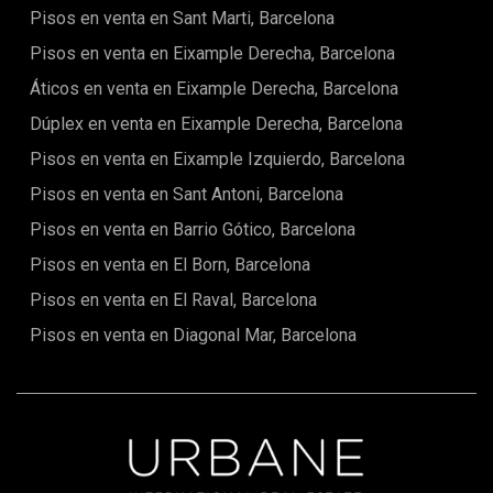
a exclusivas zonas comunitarias con jardines paisajísticos,
Pisos en venta en Sant Marti, Barcelona
piscinas exteriores y sistema de videovigilanciaUna
propiedad equilibrada que combina diseño contemporáneo,
Pisos en venta en Eixample Derecha, Barcelona
eficiencia energética y confort, ubicada en uno de los
Áticos en venta en Eixample Derecha, Barcelona
desarrollos residenciales más demandados de la zona.
Dúplex en venta en Eixample Derecha, Barcelona
Pisos en venta en Eixample Izquierdo, Barcelona
Pisos en venta en Sant Antoni, Barcelona
Pisos en venta en Barrio Gótico, Barcelona
Pisos en venta en El Born, Barcelona
Pisos en venta en El Raval, Barcelona
Pisos en venta en Diagonal Mar, Barcelona