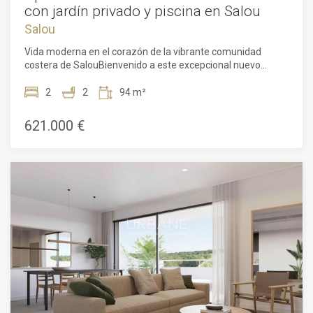
con jardín privado y piscina en Salou
Salou
Vida moderna en el corazón de la vibrante comunidad
costera de SalouBienvenido a este excepcional nuevo
desarrollo en Salou, una de las localidades costeras más
deseables y dinámicas de la Costa Dorada en Tarragona,
2
2
94 m²
Cataluña. Conocida por sus playas de arena dorada, su
animado paseo marítimo y su encanto mediterráneo, Salou
621.000 €
ofrece una combinación envidiable de relajación junto al
mar y comodidades modernas, lo que la convierte en un
lugar perfecto para familias, profesionales o quienes
buscan una segunda residencia junto al mar.Este luminoso y
espacioso apartamento de 94 m², con un precio de
621.000 €, está diseñado para combinar comodidad, estilo y
funcionalidad. La luz natural inunda los interiores, creando
una atmósfera cálida y acogedora en todo el hogar. La
vivienda cuenta con dos amplios dormitorios y dos baños
elegantemente diseñados, que ofrecen privacidad y
practicidad. Cada detalle ha sido cuidadosamente pensado
para ofrecer una experiencia de vida moderna, desde los
espacios de planta abierta hasta los acabados de
calidad.Salga al jardín privado de 106 m², un santuario de