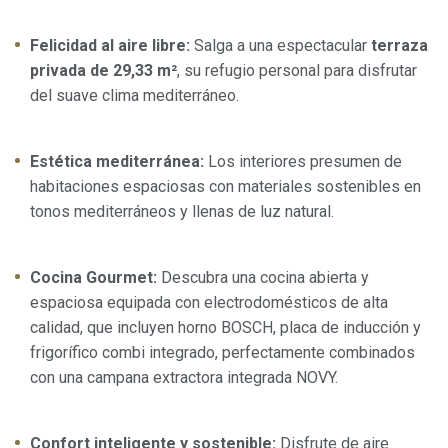
Felicidad al aire libre:
Salga a una espectacular
terraza
privada de 29,33 m²
, su refugio personal para disfrutar
del suave clima mediterráneo.
Estética mediterránea:
Los interiores presumen de
habitaciones espaciosas con materiales sostenibles en
tonos mediterráneos y llenas de luz natural.
Cocina Gourmet:
Descubra una cocina abierta y
espaciosa equipada con electrodomésticos de alta
Modificar cookies
calidad, que incluyen horno BOSCH, placa de inducción y
frigorífico combi integrado, perfectamente combinados
Siempre activas
Técnicas y funcionales
con una campana extractora integrada NOVY.
Este sitio web utiliza Cookies propias para recopilar
información con la finalidad de mejorar nuestros servicios.
Si continua navegando, supone la aceptación de la
Confort inteligente y sostenible:
Disfrute de aire