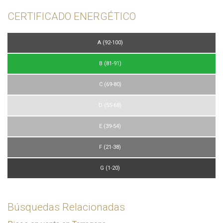
CERTIFICADO ENERGÉTICO
A (92-100)
B (81-91)
C (69-80)
D (55-68)
E (39-54)
F (21-38)
G (1-20)
Búsquedas Relacionadas