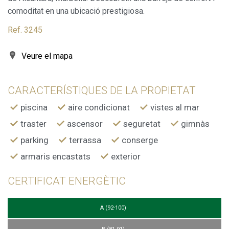
comoditat en una ubicació prestigiosa.
Marketing i publicitat
Ref. 3245
Aquestes cookies són utilitzades per emmagatzemar
informació sobre les preferències i les eleccions personals
Veure el mapa
de l'usuari a través de l'observació continuada dels seus
hàbits de navegació. Gràcies a elles, podem conèixer els
hàbits de navegació al lloc web i mostrar publicitat
relacionada amb el perfil de navegació de l'usuari.
CARACTERÍSTIQUES DE LA PROPIETAT
piscina
aire condicionat
vistes al mar
traster
ascensor
seguretat
gimnàs
parking
terrassa
conserge
armaris encastats
exterior
CERTIFICAT ENERGÈTIC
A (92-100)