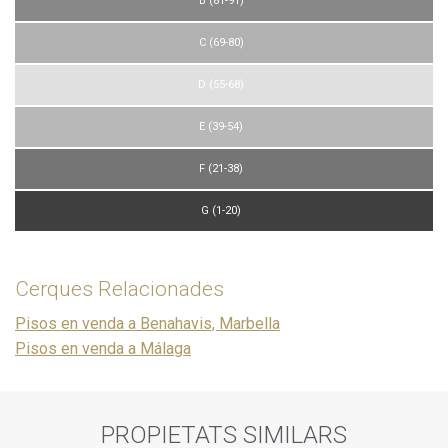
B (81-91)
C (69-80)
D (55-68)
E (39-54)
F (21-38)
G (1-20)
Cerques Relacionades
Pisos en venda a Benahavis, Marbella
Pisos en venda a Málaga
PROPIETATS SIMILARS