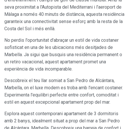
Modificar cookies
seva proximitat a l'Autopista del Mediterrani i l'aeroport de
Màlaga a només 40 minuts de distància, aquesta residència
garanteix una connectivitat sense esforç amb la resta de la
Sempre activades
Tècniques i funcionals
Costa del Sol i més enllà.
Aquest lloc web utilitza cookies pròpies per recopilar
informació amb la finalitat de millorar els nostres serveis.
No perdis l'oportunitat d'abraçar un estil de vida costaner
Si continua navegant, suposa l'acceptació de la instal·lació
sofisticat en una de les ubicacions més desitjades de
de les mateixes. L'usuari té la possibilitat de configurar el
navegador podent, si així ho desitja, impedir que siguin
Marbella. Ja sigui que busquis una residència permanent o
instal·lades al disc dur, encara que haurà de tenir en
un retiro vacacional, aquest apartament promet una
compte que aquesta acció podrà ocasionar dificultats de
navegació de la pàgina web.
experiència de vida incomparable.
Descobreix el teu llar somiat a San Pedro de Alcántara,
Analítiques i personalització
Marbella, on el luxe modern es troba amb l'encant costaner.
Permeten fer el seguiment i l'anàlisi del comportament
Experimenta l'equilibri perfecte entre confort, comoditat i
dels usuaris d'aquest lloc web. La informació recollida
mitjançant aquest tipus de cookies s'utilitza en el
estil en aquest excepcional apartament prop del mar.
mesurament de l'activitat del web per a l'elaboració de
perfils de navegació dels usuaris per introduir millores en
Explora aquest contemporani apartament de 3 dormitoris
funció de l'anàlisi de les dades d'ús que fan els usuaris del
servei. Permeten desar la informació de preferència de
amb 2 banys, idealment situat a prop del mar a San Pedro
l'usuari per millorar la qualitat dels nostres serveis i oferir
de Alcántara, Marbella. Descobreix una barreja de confort i
una millor experiència a través de productes recomanats.