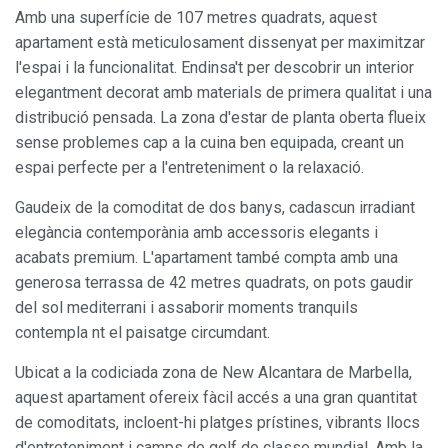
Amb una superfície de 107 metres quadrats, aquest
apartament està meticulosament dissenyat per maximitzar
l'espai i la funcionalitat. Endinsa't per descobrir un interior
elegantment decorat amb materials de primera qualitat i una
distribució pensada. La zona d'estar de planta oberta flueix
sense problemes cap a la cuina ben equipada, creant un
espai perfecte per a l'entreteniment o la relaxació.
Gaudeix de la comoditat de dos banys, cadascun irradiant
elegància contemporània amb accessoris elegants i
acabats premium. L'apartament també compta amb una
generosa terrassa de 42 metres quadrats, on pots gaudir
del sol mediterrani i assaborir moments tranquils
contempla nt el paisatge circumdant.
Ubicat a la codiciada zona de New Alcantara de Marbella,
aquest apartament ofereix fàcil accés a una gran quantitat
de comoditats, incloent-hi platges prístines, vibrants llocs
d'entreteniment i camps de golf de classe mundial. Amb la