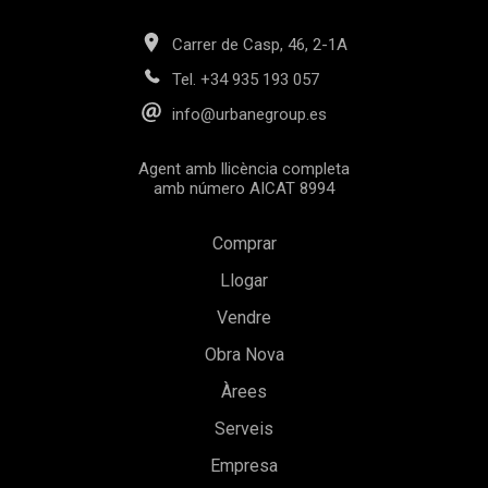
Carrer de Casp, 46, 2-1A
Tel.
+34 935 193 057
info@urbanegroup.es
Agent amb llicència completa
amb número AICAT 8994
Comprar
Llogar
Vendre
Obra Nova
Àrees
Guardar configuració
Acceptar totes
Serveis
Empresa