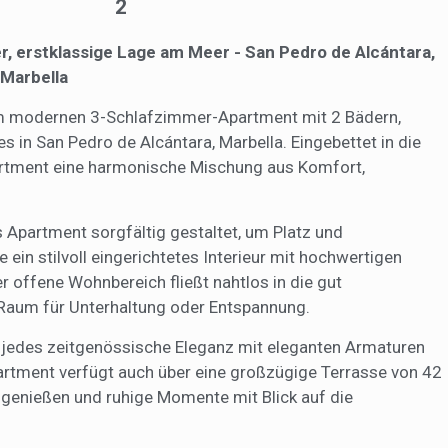
2
erungen einzuführen. Sie ermöglichen es uns, die Präferenzinformati
rs zu speichern, um die Qualität unserer Dienstleistungen zu verbesse
mpfohlene Produkte ein besseres Erlebnis zu bieten.
 erstklassige Lage am Meer - San Pedro de Alcántara,
Marbella
ing und Publizität
em modernen 3-Schlafzimmer-Apartment mit 2 Bädern,
ookies werden verwendet, um Informationen über die Präferenzen und
 in San Pedro de Alcántara, Marbella. Eingebettet in die
ichen Entscheidungen des Benutzers durch die kontinuierliche Beobac
Surfgewohnheiten zu speichern. Dank ihnen können wir die Surfgewohn
rtment eine harmonische Mischung aus Komfort,
 Website kennen und Werbung in Bezug auf das Surfprofil des Benutze
n.
Konfiguration speichern
Alle akzeptieren
 Apartment sorgfältig gestaltet, um Platz und
 ein stilvoll eingerichtetes Interieur mit hochwertigen
r offene Wohnbereich fließt nahtlos in die gut
 Raum für Unterhaltung oder Entspannung.
 jedes zeitgenössische Eleganz mit eleganten Armaturen
artment verfügt auch über eine großzügige Terrasse von 42
 genießen und ruhige Momente mit Blick auf die