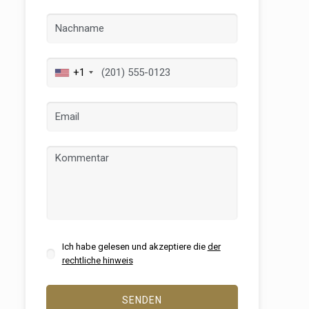
+1
er aktiv
 unsere
ion. Der
 zu
muss,
Ich habe gelesen und akzeptiere die
der
rechtliche hinweis
er
le zu
SENDEN
Dienstes