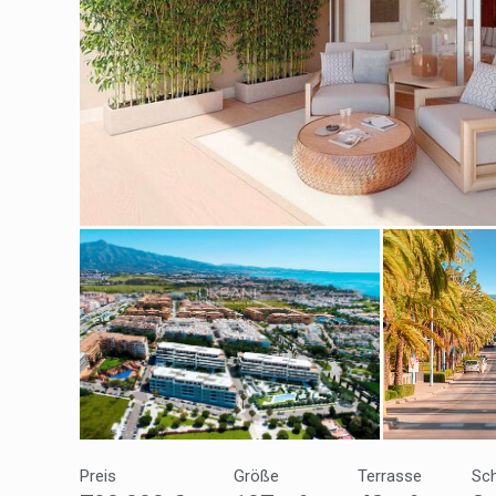
Cook
Techni
Diese W
Dienste
Benutze
verhind
dass di
Analy
Sie erm
Website
verwend
Preis
Größe
Terrasse
Sc
erstell