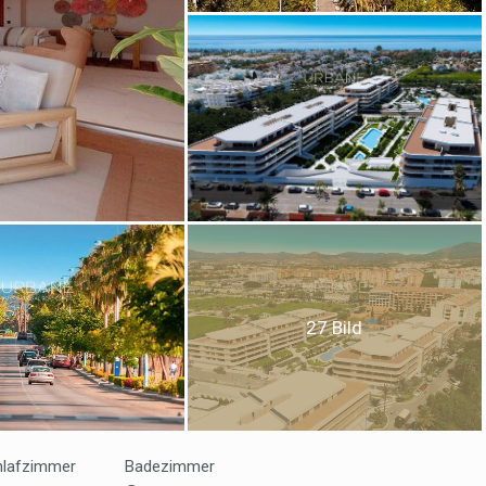
ies ändern
k und Funktional
Imm
ebsite verwendet eigene Cookies, um Informationen zu sammeln, um
 zu verbessern. Wenn Sie weiter surfen, akzeptieren Sie deren Installat
r hat die Möglichkeit, seinen Browser zu konfigurieren und auf Wunsch
ern, dass er auf seiner Festplatte installiert wird, obwohl er bedenken 
27 Bild
es zu Schwierigkeiten beim Navigieren auf der Website führen kann.
tik und Anpassung
öglichen die Beobachtung und Analyse des Verhaltens der Nutzer dies
. Die durch diese Art von Cookies gesammelten Informationen werden
et, um die Aktivität des Webs zu messen, um Benutzernavigationsprofi
hlafzimmer
Badezimmer
en, um basierend auf der Analyse der Nutzungsdaten der Benutzer des 