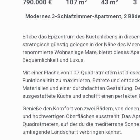
790.000 €
107 m²
43 m²
3
Verbess
Benutze
durch e
Modernes 3-Schlafzimmer-Apartment, 2 Bäder,
Market
Erlebe das Epizentrum des Küstenlebens in dies
Diese C
strategisch günstig gelegen in der Nähe des Meeres
persönl
seiner 
renommierte Wohnanlage Mare, bietet dieses Apa
auf der
Bequemlichkeit und Luxus.
anzeige
Mit einer Fläche von 107 Quadratmetern ist dieses
Funktionalität zu maximieren. Betrete und entdecke
Materialien und einer durchdachten Gestaltung. De
ausgestattete Küche und schafft einen perfekten
Genieße den Komfort von zwei Bädern, von denen
und hochwertigen Oberflächen ausstrahlt. Das Ap
Quadratmetern, auf der du die mediterrane Sonne
umliegende Landschaft verbringen kannst.