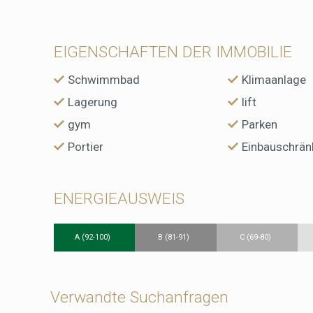
EIGENSCHAFTEN DER IMMOBILIE
Schwimmbad
Klimaanlage
Lagerung
lift
gym
Parken
Portier
Einbauschrän
ENERGIEAUSWEIS
A (92-100)
B (81-91)
C (69-80)
Verwandte Suchanfragen