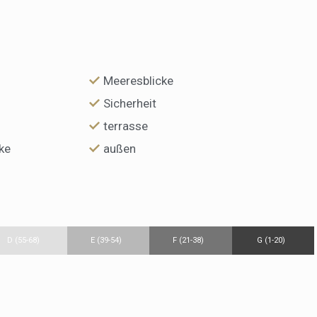
Meeresblicke
Sicherheit
terrasse
ke
außen
D (55-68)
E (39-54)
F (21-38)
G (1-20)