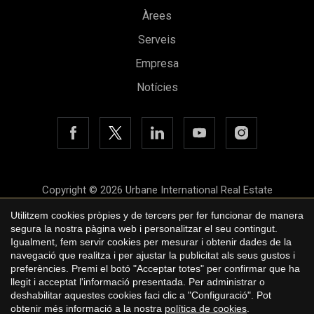
Àrees
Serveis
Empresa
Notícies
Copyright © 2026 Urbane International Real Estate
Avís legal
Utilitzem cookies pròpies y de tercers per fer funcionar de manera
segura la nostra pàgina web i personalitzar el seu contingut.
Política de privacitat
Guardar configuració
Acceptar totes
Igualment, fem servir cookies per mesurar i obtenir dades de la
navegació que realitza i per ajustar la publicitat als seus gustos i
Polí­tica de cookies
preferències. Premi el botó "Acceptar totes" per confirmar que ha
by
iEstrategic
llegit i acceptat l'informació presentada. Per administrar o
deshabilitar aquestes cookies faci clic a "Configuració". Pot
obtenir més informació a la nostra
política de cookies
.