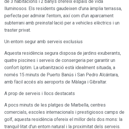
de 3 habitacions i 2 banys ofereix espais de vida
lluminosos. Els residents gaudeixen d'una àmplia terrassa,
perfecta per admirar l'entorn, així com d'un aparcament
subterrani amb preinstal·lació per a vehicles elèctrics i un
traster privat.
Un entorn segur amb serveis exclusius
Aquesta residència segura disposa de jardins exuberants,
quatre piscines i serveis de consergeria per garantir un
confort òptim. La urbanització està idealment situada, a
només 15 minuts de Puerto Banús i San Pedro Alcántara,
amb fàcil accés als aeroports de Màlaga i Gibraltar.
A prop de serveis i llocs destacats
A pocs minuts de les platges de Marbella, centres
comercials, escoles internacionals i prestigiosos camps de
Modificar cookies
golf, aquesta residència ofereix el millor dels dos mons: la
tranquil·litat d'un entorn natural i la proximitat dels serveis.