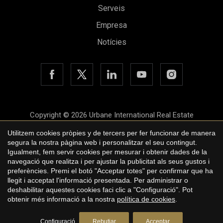
Guardar configuració
Acceptar totes
Serveis
Empresa
Notícies
Copyright © 2026 Urbane International Real Estate
Avís legal
Utilitzem cookies pròpies y de tercers per fer funcionar de manera
segura la nostra pàgina web i personalitzar el seu contingut.
Política de privacitat
Igualment, fem servir cookies per mesurar i obtenir dades de la
navegació que realitza i per ajustar la publicitat als seus gustos i
Polí­tica de cookies
preferències. Premi el botó "Acceptar totes" per confirmar que ha
llegit i acceptat l'informació presentada. Per administrar o
by
iEstrategic
deshabilitar aquestes cookies faci clic a "Configuració". Pot
obtenir més informació a la nostra
política de cookies
.
Sol·liciti més informació
Configuració
Rebutjar
Acceptar