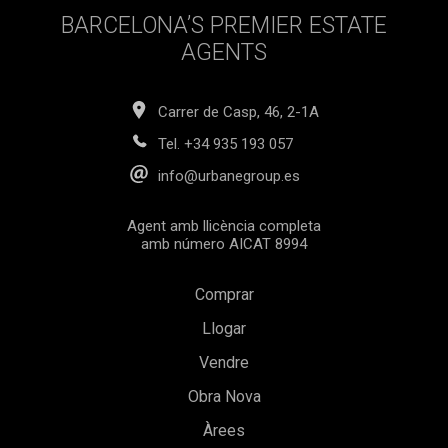
una experiència de vida de luxe. És una oportunitat ideal per
BARCELONA’S PREMIER ESTATE
a aquells que busquen una casa moderna i espaiosa a
Marbella.
AGENTS
Carrer de Casp, 46, 2-1A
Tel.
+34 935 193 057
info@urbanegroup.es
Agent amb llicència completa
amb número AICAT 8994
Comprar
Llogar
Vendre
Obra Nova
Àrees