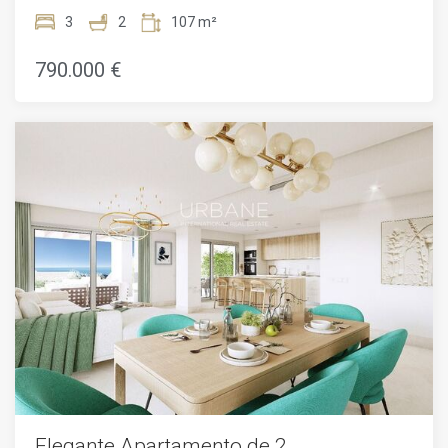
vida costera en este moderno apartamento de 3
dormitorios con 2 baños, estratégicamente ubicado cerca
3
2
107 m²
del mar en San Pedro de Alcántara, Marbella. Enclavado
dentro del prestigioso desarrollo residencial Mare, este
790.000 €
apartamento ofrece una armoniosa mezcla de confort,
comodidad y lujo.Con una superficie de 107 metros
cuadrados, este apartamento está meticulosamente
diseñado para maximizar el espacio y la funcionalidad.
Adéntrate para descubrir un interior elegantemente
decorado con materiales de primera calidad y una
distribución pensada. La zona de estar de planta abierta
fluye sin problemas hacia la cocina bien equipada, creando
un espacio perfecto para el entretenimiento o la relajación.
Disfruta de la conveniencia de dos baños, cada uno
irradiando elegancia contemporánea con accesorios
elegantes y acabados premium. El apartamento también
cuenta con una generosa terraza de 42 metros cuadrados,
donde puedes disfrutar del sol mediterráneo y saborear
momentos tranquilos contemplando el paisaje circundante.
Ubicado en la codiciada zona de New Alcantara de Marbella,
este apartamento ofrece fácil acceso a una gran cantidad
de comodidades, incluyendo playas prístinas, vibrantes
lugares de entretenimiento y campos de golf de clase
mundial. Con su proximidad a la Autopista del Mediterráneo
Elegante Apartamento de 2