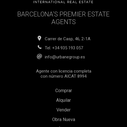
aparcamiento privada en el garaje subterráneo, con la
opción de añadir un punto de carga para vehículos
BARCELONA’S PREMIER ESTATE
eléctricos. Con acabados de alta calidad, atención al detalle
y un enfoque en la sostenibilidad, esta propiedad ofrece
AGENTS
una experiencia de vida lujosa. Es una oportunidad ideal
para quienes buscan una vivienda moderna y espaciosa en
una ubicación privilegiada.
Carrer de Casp, 46, 2-1A
Tel.
+34 935 193 057
info@urbanegroup.es
Agente con licencia completa
con número AICAT 8994
Comprar
Alquilar
Vender
Obra Nueva