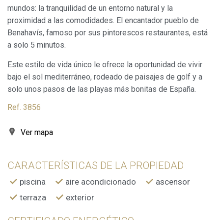
mundos: la tranquilidad de un entorno natural y la
Siempre activas
Técnicas y funcionales
proximidad a las comodidades. El encantador pueblo de
Benahavís, famoso por sus pintorescos restaurantes, está
Este sitio web utiliza Cookies propias para recopilar
información con la finalidad de mejorar nuestros servicios.
a solo 5 minutos.
Si continua navegando, supone la aceptación de la
instalación de las mismas. El usuario tiene la posibilidad
Este estilo de vida único le ofrece la oportunidad de vivir
de configurar su navegador pudiendo, si así lo desea,
impedir que sean instaladas en su disco duro, aunque
bajo el sol mediterráneo, rodeado de paisajes de golf y a
deberá tener en cuenta que dicha acción podrá ocasionar
dificultades de navegación de la página web.
solo unos pasos de las playas más bonitas de España.
Ref. 3856
Analíticas y personalización
Permiten realizar el seguimiento y análisis del
Ver mapa
comportamiento de los usuarios de este sitio web. La
información recogida mediante este tipo de cookies se
utiliza en la medición de la actividad de la web para la
elaboración de perfiles de navegación de los usuarios con
CARACTERÍSTICAS DE LA PROPIEDAD
el fin de introducir mejoras en función del análisis de los
datos de uso que hacen los usuarios del servicio. Permiten
piscina
aire acondicionado
ascensor
guardar la información de preferencia del usuario para
mejorar la calidad de nuestros servicios y para ofrecer una
terraza
exterior
mejor experiencia a través de productos recomendados.