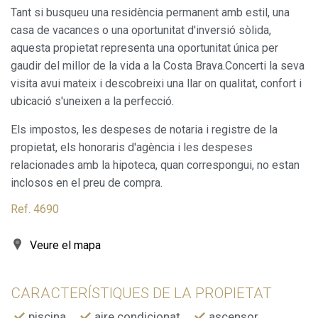
informació amb la finalitat de millorar els nostres serveis.
Tant si busqueu una residència permanent amb estil, una
Si continua navegant, suposa l'acceptació de la instal·lació
de les mateixes. L'usuari té la possibilitat de configurar el
casa de vacances o una oportunitat d'inversió sòlida,
navegador podent, si així ho desitja, impedir que siguin
aquesta propietat representa una oportunitat única per
instal·lades al disc dur, encara que haurà de tenir en
compte que aquesta acció podrà ocasionar dificultats de
gaudir del millor de la vida a la Costa Brava.Concerti la seva
navegació de la pàgina web.
visita avui mateix i descobreixi una llar on qualitat, confort i
ubicació s'uneixen a la perfecció.
Analítiques i personalització
Els impostos, les despeses de notaria i registre de la
Permeten fer el seguiment i l'anàlisi del comportament
dels usuaris d'aquest lloc web. La informació recollida
propietat, els honoraris d'agència i les despeses
mitjançant aquest tipus de cookies s'utilitza en el
relacionades amb la hipoteca, quan correspongui, no estan
mesurament de l'activitat del web per a l'elaboració de
perfils de navegació dels usuaris per introduir millores en
inclosos en el preu de compra.
funció de l'anàlisi de les dades d'ús que fan els usuaris del
servei. Permeten desar la informació de preferència de
Ref. 4690
l'usuari per millorar la qualitat dels nostres serveis i oferir
una millor experiència a través de productes recomanats.
Veure el mapa
Marketing i publicitat
Aquestes cookies són utilitzades per emmagatzemar
CARACTERÍSTIQUES DE LA PROPIETAT
informació sobre les preferències i les eleccions personals
de l'usuari a través de l'observació continuada dels seus
piscina
aire condicionat
ascensor