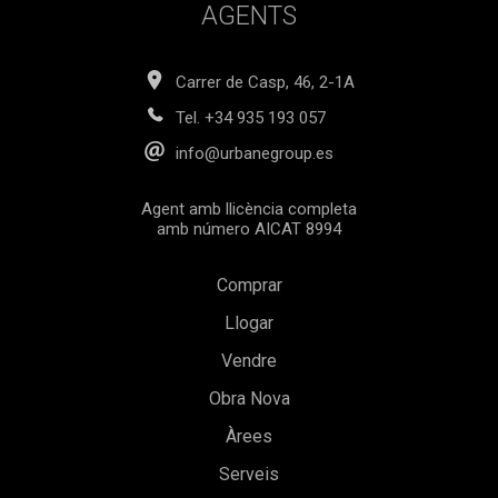
AGENTS
Carrer de Casp, 46, 2-1A
Tel.
+34 935 193 057
info@urbanegroup.es
Agent amb llicència completa
amb número AICAT 8994
Comprar
Llogar
Vendre
Obra Nova
Àrees
Serveis
Guardar configuració
Acceptar totes