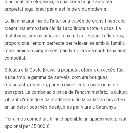
funcionalitat i elegància, la qual cosa fa que aquesta
propietat sigui ideal per a estils de vida moderns.
La llum natural inunda l'interior a través de grans finestrals,
creant una atmosfera càlida i acollidora a tota la casa. La
distribució, ben planificada, maximitza l'espai i la fluïdesa, i
proporciona l'entorn perfecte per relaxar-se amb la família,
rebre amics o simplement gaudir de la vida quotidiana amb
comoditat.
Situada a la Costa Brava, la propietat ofereix un accés fàcil
a una àmplia gamma de serveis, com ara botigues,
restaurants, escoles, parcs i excel·lents connexions de
transport. La combinació única de l'encant històric, la cultura
vibrant i l'estil de vida mediterrani de la ciutat la converteix
Modificar cookies
en un dels llocs més desitjables per viure a Catalunya.
Per a més comoditat, hi ha disponible un aparcament privat
Sempre activades
Tècniques i funcionals
opcional per 35.000 €.
Aquest lloc web utilitza cookies pròpies per recopilar