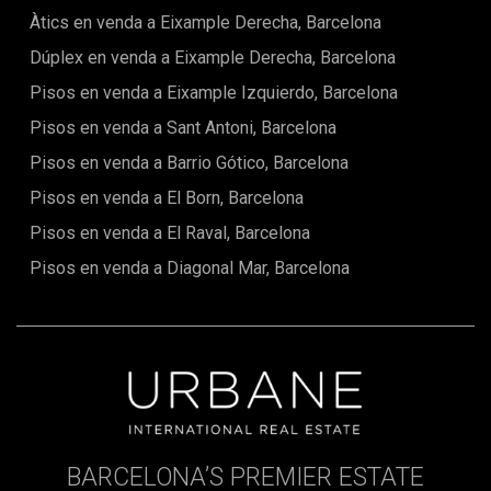
inversió immobiliària de gran valor.La Costa Brava continua
Àtics en venda a Eixample Derecha, Barcelona
sent una de les destinacions més cobejades d'Europa,
Dúplex en venda a Eixample Derecha, Barcelona
coneguda per les seves cales d'aigües cristal·lines,
paisatges espectaculars, pobles amb encant i excel·lent
Pisos en venda a Eixample Izquierdo, Barcelona
gastronomia, oferint a més un accés fàcil i còmode a la
ciutat de Barcelona.Assegura el teu lloc al costat del mar i
Pisos en venda a Sant Antoni, Barcelona
experimenta l'arquitectura en la seva màxima expressió.
Pisos en venda a Barrio Gótico, Barcelona
Contacta amb nosaltres avui mateix per a una visita
privada. (El preu de venda no inclou impostos, despeses de
Pisos en venda a El Born, Barcelona
notaria o registre, honoraris d'agència ni despeses
relacionades amb la hipoteca, si correspon).
Pisos en venda a El Raval, Barcelona
Pisos en venda a Diagonal Mar, Barcelona
BARCELONA’S PREMIER ESTATE