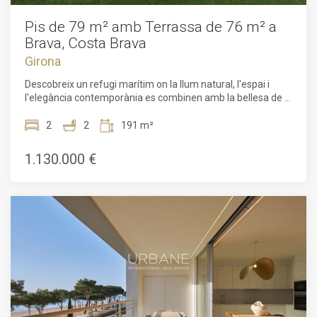
Pis de 79 m² amb Terrassa de 76 m² a
Brava, Costa Brava
Girona
Descobreix un refugi marítim on la llum natural, l'espai i
l'elegància contemporània es combinen amb la bellesa de la
Costa Brava. Aquest exclusiu pis de 78,95 m² interiors
forma part de la prestigiosa promoció Brava de Kronos
2
2
191 m²
Homes, un projecte d'avantguarda dissenyat per a aquells
que busquen un habitatge de prestigi sobri, funcional i
1.130.000 €
pensat per gaudir de la calma del mar. La seva ubicació és
ideal per gaudir del clima mediterrani, a poca distància de
platges, camps de golf, excel·lent gastronomia i
encantadors pobles costaners.L'interior ha estat distribuït
minuciosament per maximitzar la llum i la fluïdesa a cada
estança. La zona de dia, de concepte obert, integra el saló i
el menjador amb una cuina moderna, elegant i funcional, on
els grans finestrals creen una transició perfecta amb
l'exterior. La zona de descans compta amb dos dormitoris
tranquils i lluminosos, complementats per dos banys
contemporanis amb acabats de primera qualitat.El gran
protagonista de la propietat és la seva impressionant