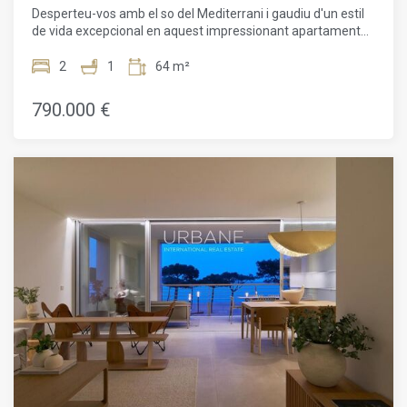
Brava
Desperteu-vos amb el so del Mediterrani i gaudiu d'un estil
de vida excepcional en aquest impressionant apartament
davant de la platja. Situat a la planta baixa, aquest habitatge
de 2 dormitoris i 1 bany ha estat dissenyat per maximitzar
2
1
64 m²
el confort, la llum natural i la connexió entre els espais
interiors i exteriors. Disposa de dues terrasses privades i
790.000 €
d'un impressionant jardí de 151,15 m², creant un espai únic
per relaxar-se, compartir moments especials i gaudir del
clima mediterrani durant tot l'any.Els residents poden gaudir
de jardins comunitaris, piscina, zones de descans i accés
directe a la Platja de La Fosca. L'arquitectura
contemporània i elegant del conjunt s'integra perfectament
en l'entorn privilegiat de la Costa Brava. L'habitatge
combina disseny modern, acabats d'alta qualitat i solucions
sostenibles, incloent-hi un eficient sistema de climatització
mitjançant aerotèrmia. La seva ubicació privilegiada davant
del mar permet gaudir cada dia de vistes espectaculars i de
la brisa mediterrània. Hi ha la possibilitat d'adquirir una plaça
d'aparcament per 35.000 €, aportant més comoditat i
tranquil·litat. Tant si busca una residència habitual, una
segona residència o una inversió, aquesta propietat
representa una oportunitat única per viure l'autèntic estil de
vida mediterrani. Contacti amb nosaltres avui mateix i