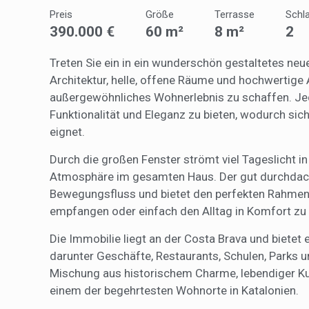
durch e
Preis
Größe
Terrasse
Schl
390.000 €
60 m²
8 m²
2
Market
Diese C
Treten Sie ein in ein wunderschön gestaltetes ne
persönl
Architektur, helle, offene Räume und hochwerti
seiner 
auf der
außergewöhnliches Wohnerlebnis zu schaffen. Jed
anzeige
Funktionalität und Eleganz zu bieten, wodurch sic
eignet.
Durch die großen Fenster strömt viel Tageslicht 
Atmosphäre im gesamten Haus. Der gut durchdach
Bewegungsfluss und bietet den perfekten Rahmen,
empfangen oder einfach den Alltag in Komfort zu
Die Immobilie liegt an der Costa Brava und bietet
darunter Geschäfte, Restaurants, Schulen, Parks 
Mischung aus historischem Charme, lebendiger Ku
einem der begehrtesten Wohnorte in Katalonien.