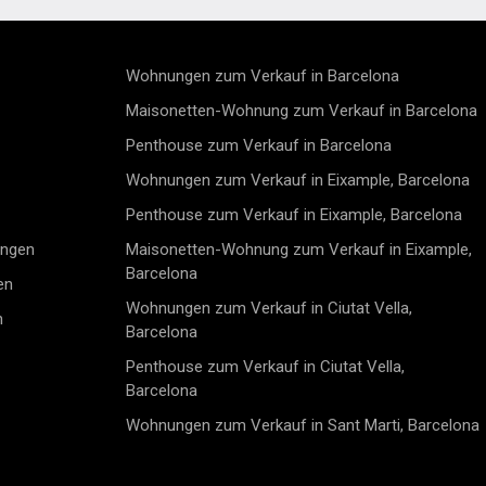
cht genutzte Innenfläche. Der
modernes Design auf Lebensq
Grundriss verbindet Wohn-,
trifft. Der Verkaufspreis beinhaltet
d Küchenbereich zu einem
keine Steuern, Notar- oder
igen, einladenden Raum. Die
Grundbuchkosten, Maklergeb
Wohnungen zum Verkauf in Barcelona
st modern und funktional
oder hypothekenbezogene Ko
ei gut
(falls zutreffend).
Maisonetten-Wohnung zum Verkauf in Barcelona
ttene Schlafzimmer als ruhige
Penthouse zum Verkauf in Barcelona
sorte sowie zwei moderne
mmer mit hochwertigen
Wohnungen zum Verkauf in Eixample, Barcelona
ie 18,30 m² große
 Terrasse erweitert den
Penthouse zum Verkauf in Eixample, Barcelona
m nach draußen und bietet
ealen Ort für Frühstück in der
ungen
Maisonetten-Wohnung zum Verkauf in Eixample,
er entspannte Abende. Das
Barcelona
en
 Brava bietet mehr als nur die
talteter
Wohnungen zum Verkauf in Ciutat Vella,
n
gestattetes
Barcelona
here, begrünte
eiche für Kinder
Penthouse zum Verkauf in Ciutat Vella,
ffizienz steht im Mittelpunkt
Barcelona
othermie, Fußbodenheizung
rtiger Isolierung. Gelegen
Wohnungen zum Verkauf in Sant Marti, Barcelona
r der begehrtesten Küsten
s, befinden sich Strände,
ants und charmante Orte in