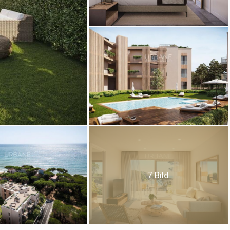
ies ändern
k und Funktional
Imm
ebsite verwendet eigene Cookies, um Informationen zu sammeln, um
 zu verbessern. Wenn Sie weiter surfen, akzeptieren Sie deren Installat
r hat die Möglichkeit, seinen Browser zu konfigurieren und auf Wunsch
ern, dass er auf seiner Festplatte installiert wird, obwohl er bedenken 
es zu Schwierigkeiten beim Navigieren auf der Website führen kann.
tik und Anpassung
7 Bild
öglichen die Beobachtung und Analyse des Verhaltens der Nutzer dies
. Die durch diese Art von Cookies gesammelten Informationen werden
et, um die Aktivität des Webs zu messen, um Benutzernavigationsprofi
en, um basierend auf der Analyse der Nutzungsdaten der Benutzer des 
erungen einzuführen. Sie ermöglichen es uns, die Präferenzinformati
rs zu speichern, um die Qualität unserer Dienstleistungen zu verbesse