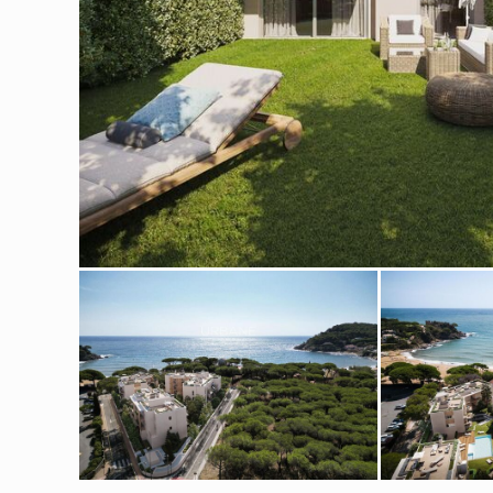
Cook
Techni
Diese W
Dienste
Benutze
verhind
dass di
Analy
Sie erm
Website
verwend
erstell
Verbess
Benutze