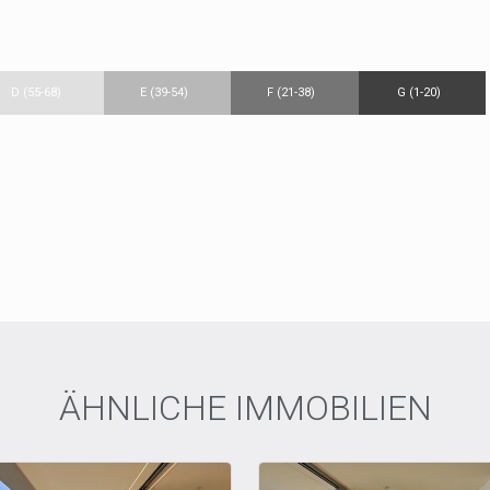
D (55-68)
E (39-54)
F (21-38)
G (1-20)
ÄHNLICHE IMMOBILIEN