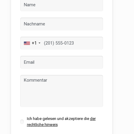
+1
er aktiv
 unsere
ion. Der
 zu
muss,
er
le zu
Ich habe gelesen und akzeptiere die
der
Dienstes
rechtliche hinweis
onen des
rn und