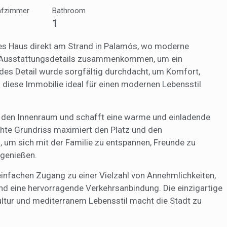
mpfohlene Produkte ein besseres Erlebnis zu bieten.
afzimmer
Bathroom
1
ing und Publizität
ookies werden verwendet, um Informationen über die Präferenzen und
ues Haus direkt am Strand in Palamós, wo moderne
ichen Entscheidungen des Benutzers durch die kontinuierliche Beobac
ge Ausstattungsdetails zusammenkommen, um ein
Surfgewohnheiten zu speichern. Dank ihnen können wir die Surfgewohn
 Website kennen und Werbung in Bezug auf das Surfprofil des Benutze
es Detail wurde sorgfältig durchdacht, um Komfort,
n.
h diese Immobilie ideal für einen modernen Lebensstil
Konfiguration speichern
Alle akzeptieren
in den Innenraum und schafft eine warme und einladende
te Grundriss maximiert den Platz und den
 um sich mit der Familie zu entspannen, Freunde zu
 genießen.
 einfachen Zugang zu einer Vielzahl von Annehmlichkeiten,
und eine hervorragende Verkehrsanbindung. Die einzigartige
ltur und mediterranem Lebensstil macht die Stadt zu