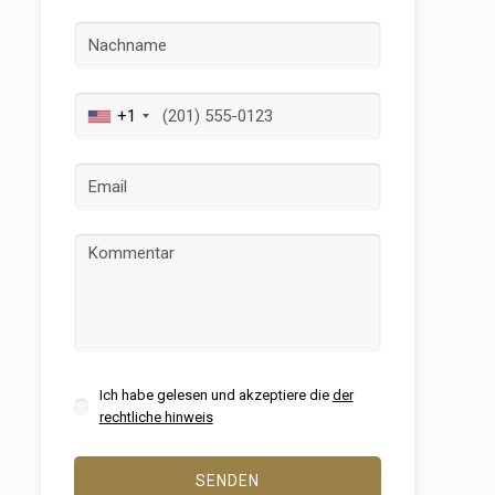
+1
er aktiv
 unsere
ion. Der
 zu
muss,
Ich habe gelesen und akzeptiere die
der
er
rechtliche hinweis
le zu
Dienstes
SENDEN
onen des