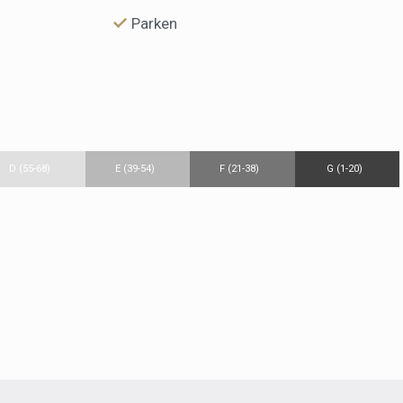
Parken
D (55-68)
E (39-54)
F (21-38)
G (1-20)