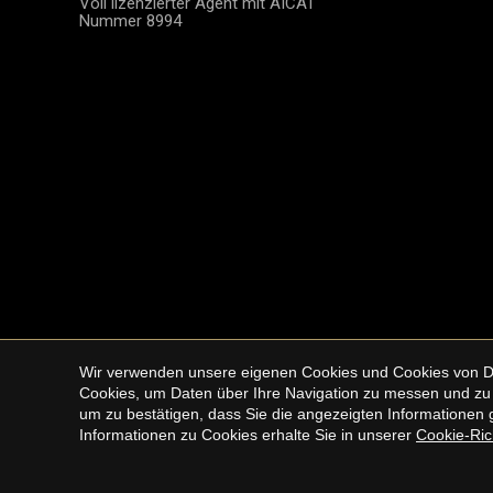
Voll lizenzierter Agent mit AICAT
und langlebige Note.Das
Terrass
Nummer 8994
Hauptschlafzimmer, mit eigenem
Küche i
Bad, ist eine wahre Ruheoase. Es
Elektro
öffnet sich zu einem privaten
und ers
Außenbereich, perfekt für eine
ausgest
Leseecke oder eine kleine grüne
für den 
Terrasse, die das Schlafzimmer auf
Abende m
natürliche Weise nach außen hin
geräumi
erweitert. Die beiden anderen
private
Schlafzimmer sind ebenfalls
verfügt 
geräumig und gut geschnitten, mit
Badezim
Einbauschränken, die den Stauraum
zu eine
optimal nutzen. Diese Schlafzimmer
ideal f
teilen sich ein zweites modernes Bad
gemütli
mit begehbarer Dusche und
kleinen
eleganten Ausstattungen.Das
weitere
unbestreitbare Highlight dieses
mit Ein
Apartments ist seine 65 m² große
hochwer
Terrasse, ein echter
Familie
Wir verwenden unsere eigenen Cookies und Cookies von Drit
Außenwohnraum. Gestalten Sie sie
bodengleich
Cookies, um Daten über Ihre Navigation zu messen und zu 
Copyright © 2026 Urbane Intern
ganz nach Ihren Wünschen – ob als
Highligh
um zu bestätigen, dass Sie die angezeigten Informationen g
gemütlicher Essbereich im Freien, als
außerge
Informationen zu Cookies erhalte Sie in unserer
Cookie-Rich
Outdoor-Lounge oder als
Hauptte
Entspannungsbereich mit
mediter
Liegestühlen. Egal, ob Sie die
ob bei 