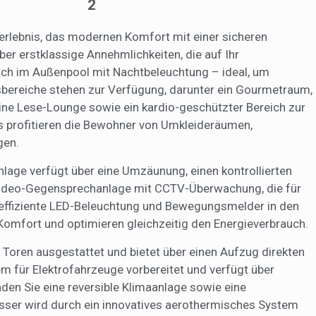
2
rs zu speichern, um die Qualität unserer Dienstleistungen zu verbesse
mpfohlene Produkte ein besseres Erlebnis zu bieten.
nerlebnis, das modernen Komfort mit einer sicheren
ing und Publizität
r erstklassige Annehmlichkeiten, die auf Ihr
ich im Außenpool mit Nachtbeleuchtung – ideal, um
ookies werden verwendet, um Informationen über die Präferenzen und
ichen Entscheidungen des Benutzers durch die kontinuierliche Beobac
sbereiche stehen zur Verfügung, darunter ein Gourmetraum,
Surfgewohnheiten zu speichern. Dank ihnen können wir die Surfgewohn
eine Lese-Lounge sowie ein kardio-geschützter Bereich zur
 Website kennen und Werbung in Bezug auf das Surfprofil des Benutze
n.
s profitieren die Bewohner von Umkleideräumen,
gen.
Konfiguration speichern
Alle akzeptieren
 Anlage verfügt über eine Umzäunung, einen kontrollierten
 Video-Gegensprechanlage mit CCTV-Überwachung, die für
ieeffiziente LED-Beleuchtung und Bewegungsmelder in den
omfort und optimieren gleichzeitig den Energieverbrauch.
n Toren ausgestattet und bietet über einen Aufzug direkten
 für Elektrofahrzeuge vorbereitet und verfügt über
nden Sie eine reversible Klimaanlage sowie eine
r wird durch ein innovatives aerothermisches System