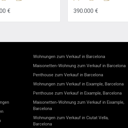
reiche und der
in Estepona eine einzigartige
ichliche Lebensstil der Costa
Gelegenheit, in einer idyllische
00 €
390.000 €
 perfekt miteinander
Umgebung zu leben. Diese m
eren. Die stilvolle Wohnung
und helle Wohnung kombiniert
 sich im dritten und obersten
zeitgenössisches Design mit
rk und bietet mit drei
optimalem Komfort. Der Rau
zimmern, zwei Badezimmern,
profitiert von hochwertigen
tiger Ausstattung sowie
Ausstattungen und einer intel
mt 70 m² Außenfläche –
Raumaufteilung, die jeden
r eine spektakuläre, 66 m²
Quadratmeter maximiert.Das
onnenterrasse – höchsten
Apartment ist um einen große
Wohnungen zum Verkauf in Barcelona
ort und Privatsphäre. Ganz
offenen Wohnbereich herum
ob Sie ein dauerhaftes
gestaltet, der dank großer Fens
Maisonetten-Wohnung zum Verkauf in Barcelona
, einen luxuriösen Feriensitz
auf eine Südwest-Terrasse fü
Penthouse zum Verkauf in Barcelona
e attraktive Kapitalanlage an
mit natürlichem Licht durchflut
ta del Sol suchen – diese
Dies sorgt für optimale Helligk
Wohnungen zum Verkauf in Eixample, Barcelona
e erfüllt alle
ganzen Tag über und ermöglic
etzungen für ein modernes
Ihnen, atemberaubende
Penthouse zum Verkauf in Eixample, Barcelona
anes Lebensgefühl. Beim
Sonnenuntergänge über der C
n der Wohnung erwartet Sie
Sol zu genießen.Das geräumi
ungen
Maisonetten-Wohnung zum Verkauf in Eixample,
tdurchfluteter, offen
Wohnzimmer ist perfekt zum
Barcelona
en
eter Wohn- und Essbereich.
Entspannen und bietet Platz f
efe Fenster lassen viel
bequeme Sitzecke sowie eine
Wohnungen zum Verkauf in Ciutat Vella,
n
cht herein und schaffen einen
Essbereich. Die offene, voll
Barcelona
den Übergang zur großzügigen
ausgestattete Küche ist ein e