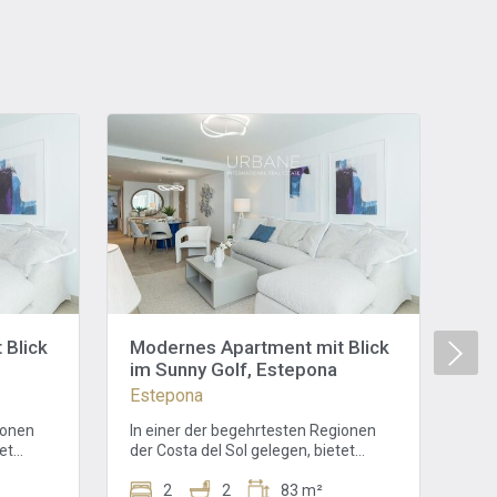
 Blick
Modernes Apartment mit Blick
Lu
im Sunny Golf, Estepona
mi
Mee
Estepona
Es
ionen
In einer der begehrtesten Regionen
Die
et
der Costa del Sol gelegen, bietet
all
mmer-
dieses 2-Zimmer-, 2-Badezimmer-
Sol
Anlage
Apartment in der Sunny Golf-Anlage
2
2
83 m²
der