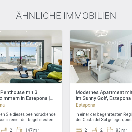
ÄHNLICHE IMMOBILIEN
-Penthouse mit 3
Modernes Apartment mit
zimmern in Estepona |
im Sunny Golf, Estepona
u mit 66 m² Terrasse
na
Estepona
en Sie dieses beeindruckende
In einer der begehrtesten Reg
se in einer der begehrtesten
der Costa del Sol gelegen, biet
anlagen Esteponas, wo
dieses 2-Zimmer-, 2-Badezi
s Design, großzügige
2
147 m²
Apartment in der Sunny Golf-
2
2
83 m²