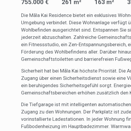
755.000 €
261 m²
163 m²
3
Benutze
durch e
Die Mãla Kai Residence bietet ein exklusives Woh
Market
Umgebung verbindet. Diese Wohnanlage verfügt übe
Wohlbefinden ausgerichtet sind. Entspannen Sie s
Diese C
persönl
jederzeit abzuschalten. Zahlreiche Gemeinschaft
seiner 
ein Fitnessstudio, ein Zen-Entspannungsbereich, 
auf der
anzeige
Förderung des Wohlbefindens aller. Darüber hinau
Gemeinschaftstoiletten und barrierefreien Fußwe
Sicherheit hat bei Mãla Kai höchste Priorität. Die
Zugang über einen Sicherheitsdienst sowie eine
ein beruhigendes Sicherheitsgefühl sorgt. Energ
Gemeinschaftsbereichen erhöhen zusätzlich den K
Die Tiefgarage ist mit intelligenten automatische
Zugang zu den Wohnungen. Der Parkplatz ist zudem
vorinstallierte Ladestationen. In jeder Wohnung fi
Fußbodenheizung im Hauptbadezimmer. Warmwasse