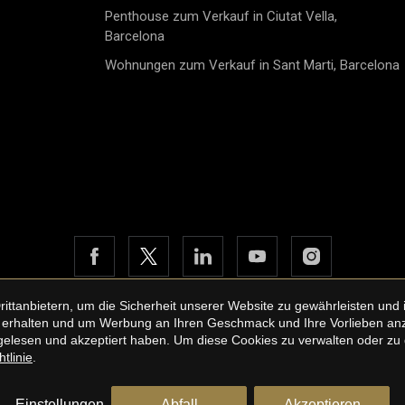
e. Die elegante, moderne
Highlight für alle, die gerne k
Penthouse zum Verkauf in Ciutat Vella,
st mit hochwertigen
und Gäste empfangen. Sie ver
Barcelona
geräten, Quarzarbeitsplatten
über alle modernen Geräte,
tklassigen Schränken
einschließlich eines Cerankoc
Wohnungen zum Verkauf in Sant Marti, Barcelona
attet und eignet sich sowohl
eines Ofens, eines Kühlschran
Alltag als auch für gesellige
clever gestalteter
it Familie und Freunden. Die
Stauraummöglichkeiten, um 
ge Master-Suite wurde als
Raum organisiert und funktion
r Rückzugsort konzipiert und
halten.Die Wohnung bietet dre
über ein stilvolles En-suite-
geräumige Schlafzimmer, die 
mer sowie direkten Zugang
einen hellen und komfortabl
m eigenen Außenbereich –
bieten. Sie sind mit eingebaut
ür den Morgenkaffee, eine
Schränken ausgestattet, die e
che Leseecke oder einen
optimale Nutzung des Raums
 grünen Rückzugsort. Zwei
ermöglichen. Das Apartment 
 großzügige Schlafzimmer
auch zwei moderne, elegante
bauschränken teilen sich ein
Badezimmer, die mit hochwer
tig ausgestattetes
Materialien und zeitgemäßem
nbad mit moderner,
ausgestattet sind.Ein weiterer
tanbietern, um die Sicherheit unserer Website zu gewährleisten und i
er Dusche. Das absolute
Pluspunkt dieser Wohnung ist 
erhalten und um Werbung an Ihren Geschmack und Ihre Vorlieben anzup
ational Real Estate
Rechtshinweis der Website
Datenschutzbe
t dieser Immobilie ist die
große Südwestterrasse. Diese
elesen und akzeptiert haben. Um diese Cookies zu verwalten oder zu de
wöhnliche 66 m² große
by
iEstrategic
Außenbereich ist perfekt, um
tlinie
.
rrasse. Hier genießen Sie das
sonnige Klima der Costa del So
rane Klima in vollen Zügen –
genießen. Sie können dort ein
stilvollen Dinnerabenden im
Lounge- oder Essbereich einri
Einstellungen
Abfall
Akzeptieren