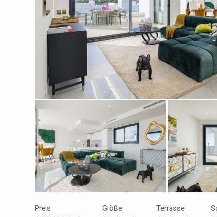
Cook
Techni
Diese W
Dienste
Benutze
verhind
dass di
Analy
Sie erm
Website
verwend
erstell
Preis
Größe
Terrasse
S
Verbess