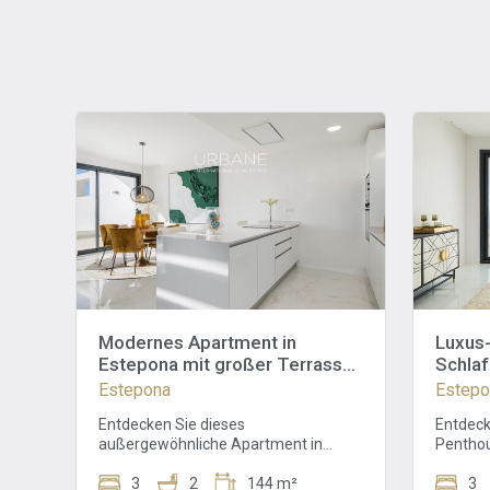
Modernes Apartment in
Luxus
Estepona mit großer Terrasse
Schlaf
und exklusiven Services
Neuba
Estepona
Estepo
Entdecken Sie dieses
Entdeck
außergewöhnliche Apartment in
Penthou
Estepona, in der sonnigen Region
Neubau
Málaga. Das moderne und geräumige
3
2
144 m²
moderne
3