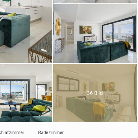
ies ändern
k und Funktional
Imm
ebsite verwendet eigene Cookies, um Informationen zu sammeln, um
 zu verbessern. Wenn Sie weiter surfen, akzeptieren Sie deren Installat
r hat die Möglichkeit, seinen Browser zu konfigurieren und auf Wunsch
ern, dass er auf seiner Festplatte installiert wird, obwohl er bedenken 
es zu Schwierigkeiten beim Navigieren auf der Website führen kann.
36 Bild
tik und Anpassung
öglichen die Beobachtung und Analyse des Verhaltens der Nutzer dies
. Die durch diese Art von Cookies gesammelten Informationen werden
et, um die Aktivität des Webs zu messen, um Benutzernavigationsprofi
en, um basierend auf der Analyse der Nutzungsdaten der Benutzer des 
chlafzimmer
Badezimmer
erungen einzuführen. Sie ermöglichen es uns, die Präferenzinformati